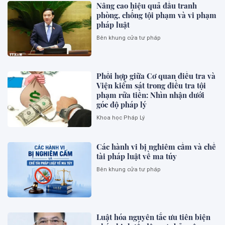
Nâng cao hiệu quả đấu tranh
phòng, chống tội phạm và vi phạm
pháp luật
Bên khung cửa tư pháp
Phối hợp giữa Cơ quan điều tra và
Viện kiểm sát trong điều tra tội
phạm rửa tiền: Nhìn nhận dưới
góc độ pháp lý
Khoa học Pháp Lý
Các hành vi bị nghiêm cấm và chế
tài pháp luật về ma túy
Bên khung cửa tư pháp
Luật hóa nguyên tắc ưu tiên biện