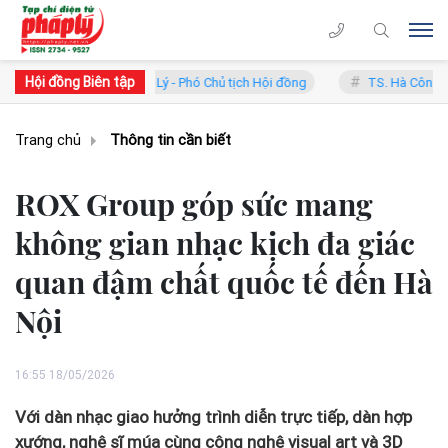
Hội đồng Biên tập
han Trung Lý - Phó Chủ tịch Hội đồng
TS. Hà Công Anh Bảo - Phó Chủ
Trang chủ
Thông tin cần biết
ROX Group góp sức mang
không gian nhạc kịch đa giác
quan đậm chất quốc tế đến Hà
Nội
16:55 18/05/2026
Với dàn nhạc giao hưởng trình diễn trực tiếp, dàn hợp
xướng, nghệ sĩ múa cùng công nghệ visual art và 3D