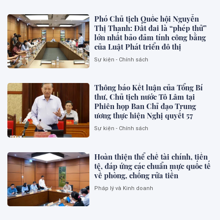
Phó Chủ tịch Quốc hội Nguyễn
Thị Thanh: Đất đai là “phép thử”
lớn nhất bảo đảm tính công bằng
của Luật Phát triển đô thị
Sự kiện - Chính sách
Thông báo Kết luận của Tổng Bí
thư, Chủ tịch nước Tô Lâm tại
Phiên họp Ban Chỉ đạo Trung
ương thực hiện Nghị quyết 57
Sự kiện - Chính sách
Hoàn thiện thể chế tài chính, tiền
tệ, đáp ứng các chuẩn mực quốc tế
về phòng, chống rửa tiền
Pháp lý và Kinh doanh