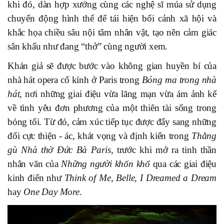
khi đó, dàn hợp xướng cùng các nghệ sĩ múa sử dụng
chuyển động hình thể để tái hiện bối cảnh xã hội và
khắc họa chiều sâu nội tâm nhân vật, tạo nên cảm giác
sân khấu như đang “thở” cùng người xem.
Khán giả sẽ được bước vào không gian huyền bí của
nhà hát opera cổ kính ở Paris trong
Bóng ma trong nhà
hát
, nơi những giai điệu vừa lãng mạn vừa ám ảnh kể
về tình yêu đơn phương của một thiên tài sống trong
bóng tối. Từ đó, cảm xúc tiếp tục được đẩy sang những
đối cực thiện - ác, khát vọng và định kiến trong
Thằng
gù Nhà thờ Đức Bà Paris
, trước khi mở ra tinh thần
nhân văn của
Những người khốn khổ
qua các giai điệu
kinh điển như
Think of Me
,
Belle
,
I Dreamed a Dream
hay
One Day More
.