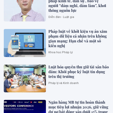
pháp kinh tế, dân sự , bảo vệ
người "dám nghĩ, dám làm”, khơi
thông nguồn lực
Diễn đàn - Luật gia
Pháp luật về khởi kiện vụ án xâm
phạm dữ liệu cá nhân trên không
gian mạng: Hạn chế và một số
kiến nghị
Khoa học Pháp Lý
Luật hóa quyền thu giữ tài sản bảo
đảm: Khôi phục kỷ luật tín dụng
trên thị trường
Pháp lý và Kinh doanh
Ngân hàng MB tự tin hoàn thành
mục tiêu lợi nhuận 2026, giữ vững
dư nợ bất động sản dưới 15% trong