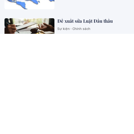
Đề xuất sửa Luật Đấu thầu
Sự kiện - Chính sách
Ngoại giao khoa học công nghệ
góp phần kiến tạo năng lực phát
triển quốc gia
Sự kiện - Chính sách
Thu hút và phát triển đội ngũ
chuyên gia pháp luật tư vấn cho
Chính phủ về thương mại và đầu
tư quốc tế: Kinh nghiệm của một
số nước và đề xuất đối với Việt
Nam