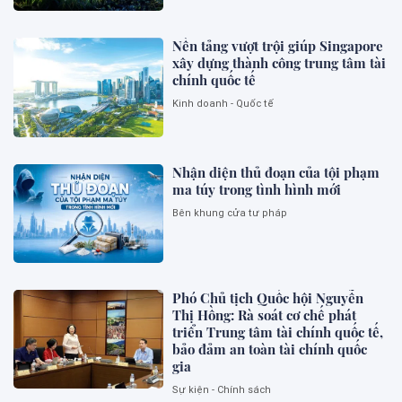
Nền tảng vượt trội giúp Singapore
xây dựng thành công trung tâm tài
chính quốc tế
Kinh doanh - Quốc tế
Nhận diện thủ đoạn của tội phạm
ma túy trong tình hình mới
Bên khung cửa tư pháp
Phó Chủ tịch Quốc hội Nguyễn
Thị Hồng: Rà soát cơ chế phát
triển Trung tâm tài chính quốc tế,
bảo đảm an toàn tài chính quốc
gia
Sự kiện - Chính sách