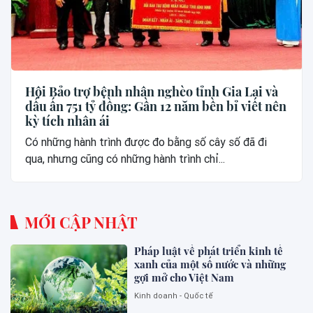
Hội Bảo trợ bệnh nhân nghèo tỉnh Gia Lai và
dấu ấn 751 tỷ đồng: Gần 12 năm bền bỉ viết nên
kỳ tích nhân ái
Có những hành trình được đo bằng số cây số đã đi
qua, nhưng cũng có những hành trình chỉ...
MỚI CẬP NHẬT
Pháp luật về phát triển kinh tế
xanh của một số nước và những
gợi mở cho Việt Nam
Kinh doanh - Quốc tế