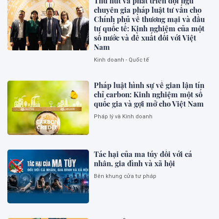
Thu hút và phát triển đội ngũ
chuyên gia pháp luật tư vấn cho
Chính phủ về thương mại và đầu
tư quốc tế: Kinh nghiệm của một
số nước và đề xuất đối với Việt
Nam
Kinh doanh - Quốc tế
Pháp luật hình sự về gian lận tín
chỉ carbon: Kinh nghiệm một số
quốc gia và gợi mở cho Việt Nam
Pháp lý và Kinh doanh
Tác hại của ma túy đối với cá
nhân, gia đình và xã hội
Bên khung cửa tư pháp