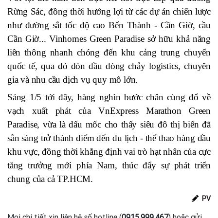
Rừng Sác, đồng thời hưởng lợi từ các dự án chiến lược
như
đường sắt tốc độ cao Bến Thành - Cần Giờ,
cầu
Cần Giờ... Vinhomes Green Paradise sở hữu khả năng
liên thông nhanh chóng đến khu cảng trung chuyển
quốc tế, qua đó đón đầu dòng chảy logistics, chuyên
gia và nhu cầu dịch vụ quy mô lớn.
S
áng 1/5
tới đây
, hàng nghìn bước chân cùng đổ về
vạch xuất phát
của
VnExpress Marathon Green
Paradise
, vừa là dấu mốc cho thấy siêu đô thị biển đã
sẵn sàng
trở thành điểm đến du lịch - thể thao hàng đầu
khu vực, đồng thời
khẳng định vai trò
hạt nhân của cực
tăng trưởng mới phía Nam,
thúc đẩy sự phát triển
chung của
cả TP.HCM
.
PV
Mọi chi tiết xin liên hệ số hotline (
0915.999.467
) hoặc gửi