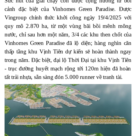
Sức hút của giải chạy còn được cộng hưởng từ bối
cảnh đặc biệt của Vinhomes Green Paradise. Được
Vingroup chính thức khởi công ngày 19/4/2025 với
quy mô 2.870 ha,
từ một vùng bãi bồi mênh mông
nước,
chỉ sau hơn một năm
,
3/4 các khu then chốt
của
Vinhomes Green Paradise
đã lộ diện
;
hàng nghìn căn
thấp tầng khu Vịnh Tiên dự kiến sẽ hoàn thành ngay
trong năm
.
Đặc biệt, đ
ại lộ Thời Đại tại khu Vịnh Tiên
- t
rục đường huyết mạch rộng tới 120m hiện đã hoàn
tất trải nhựa
,
sẵn sàng
đón 5.000 runner về tranh tài
.