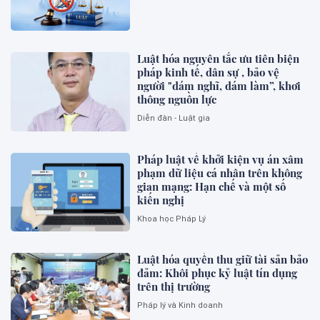
Luật hóa nguyên tắc ưu tiên biện
pháp kinh tế, dân sự , bảo vệ
người "dám nghĩ, dám làm”, khơi
thông nguồn lực
Diễn đàn - Luật gia
Pháp luật về khởi kiện vụ án xâm
phạm dữ liệu cá nhân trên không
gian mạng: Hạn chế và một số
kiến nghị
Khoa học Pháp Lý
Luật hóa quyền thu giữ tài sản bảo
đảm: Khôi phục kỷ luật tín dụng
trên thị trường
Pháp lý và Kinh doanh