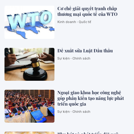
Cơ chế giải quyết tranh chấp
thương mại quốc tế của WTO
Kinh doanh - Quốc tế
Đề xuất sửa Luật Đấu thầu
Sự kiện - Chính sách
Ngoại giao khoa học công nghệ
góp phần kiến tạo năng lực phát
triển quốc gia
Sự kiện - Chính sách