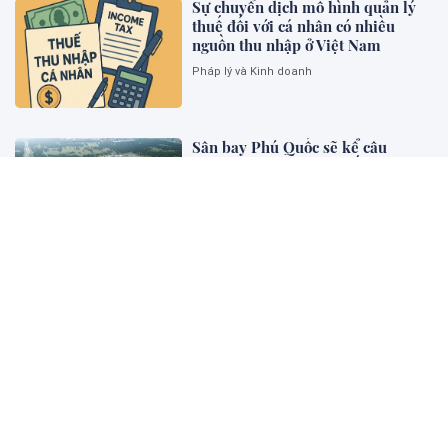
Sự chuyển dịch mô hình quản lý
thuế đối với cá nhân có nhiều
nguồn thu nhập ở Việt Nam
Pháp lý và Kinh doanh
Sân bay Phú Quốc sẽ kể câu
chuyện Việt Nam với thế giới như
thế nào?
Thông tin đầu tư
Cơ chế giải quyết tranh chấp giữa
nhà đầu tư và Nhà nước (ISDS):
Định hướng sửa đổi phù hợp xu
thế quốc tế
Khoa học Pháp Lý
Tăng cường trách nhiệm giải trình
và đánh giá tác động chính sách