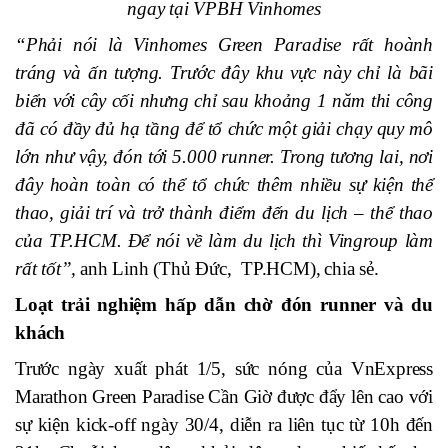
ngay tại VPBH Vinhomes
“Phải nói là Vinhomes Green Paradise rất hoành
tráng và ấn tượng. Trước đây khu vực này chỉ là bãi
biển với cây cối nhưng chỉ sau khoảng 1 năm thi công
đã có đầy đủ hạ tầng để tổ chức một giải chạy quy mô
lớn như vậy, đón tới 5.000 runner. Trong tương lai, nơi
đây hoàn toàn có thể tổ chức thêm nhiều sự kiện thể
thao, giải trí và trở thành điểm đến du lịch – thể thao
của TP.HCM. Để nói về làm du lịch thì Vingroup làm
rất tốt”,
anh
Linh (Thủ Đức, TP.HCM),
chia sẻ
.
Loạt trải nghiệm hấp dẫn
chờ đón runner và du
khách
Trước
ngày
xuất phát
1/5
,
sức nóng
của VnExpress
Marathon Green Paradise Cần Giờ được đẩy lên cao với
sự kiện kick-off ngày 30/4, diễn ra
liên tục
từ 10h đến