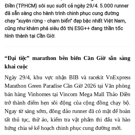
Điền (TP.HCM) sôi sục suốt cả ngày 29/4. 5.000 runner
đã sẵn sàng cho hành trình chinh phục cung đường
chạy “xuyên rừng - chạm biển” đẹp bậc nhất Việt Nam,
cũng như khám phá siêu đô thị ESG++ đang thần tốc
hình thành tại Cần Giờ.
“Đại tiệc” marathon bên biển Cần Giờ sẵn sàng
khai cuộc
Ngày 29/4, k
hu vực nhận BIB và racekit VnExpress
Marathon Green Paradise Cần Giờ 2026
tại Văn phòng
bán hàng Vinhomes tại Vincom Mega Mall Thảo Điền
trở thành điểm hẹn sôi động của cộng đồng chạy bộ.
Ngay từ sáng
sớm
, đông đảo runner đã có mặt để hoàn
tất thủ tục, thử áo, kiểm tra vật phẩm thi đấu và hào
hứng chia sẻ kế hoạch chinh phục cung đường mới.