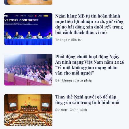
Ngân hàng MB tự tin hoàn thành
mục tiêu lợi nhuận 2026, giữ vững
dư nợ bất động sản dưới 15% trong
bối cảnh thách thức vĩ mô
Thông tin đầu tư
Phát động chuỗi hoạt động Ngày
An ninh mạng Việt Nam năm 2026
“Vì một không gian mạng nhân
văn cho mỗi người”
Bên khung cửa tư pháp
Thay thế Nghị quyết 96 để đáp
ứng yêu cầu trong tình hình mới
Sự kiện - Chính sách