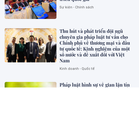
Sự kiện - Chính sách
Thu hút và phát triển đội ngũ
chuyên gia pháp luật tư vấn cho
Chính phủ về thương mại và đầu
tư quốc tế: Kinh nghiệm của một
số nước và đề xuất đối với Việt
Nam
Kinh doanh - Quốc tế
Pháp luật hình sự về gian lận tín
chỉ carbon: Kinh nghiệm một số
quốc gia và gợi mở cho Việt Nam
Pháp lý và Kinh doanh
Tác hại của ma túy đối với cá
nhân, gia đình và xã hội