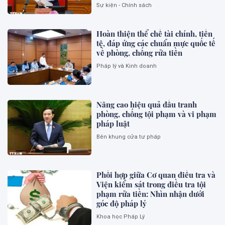
Sự kiện - Chính sách
Hoàn thiện thể chế tài chính, tiền
tệ, đáp ứng các chuẩn mực quốc tế
về phòng, chống rửa tiền
Pháp lý và Kinh doanh
Nâng cao hiệu quả đấu tranh
phòng, chống tội phạm và vi phạm
pháp luật
Bên khung cửa tư pháp
Phối hợp giữa Cơ quan điều tra và
Viện kiểm sát trong điều tra tội
phạm rửa tiền: Nhìn nhận dưới
góc độ pháp lý
Khoa học Pháp Lý