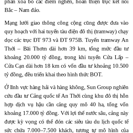
phần xóa bỏ các điểm nghẽn, hoàn thiện trục kết nối
Bắc – Nam đảo.
Mạng lưới giao thông công cộng cũng được đưa vào
quy hoạch với hai tuyến tàu điện đô thị (tramway) chạy
dọc các trục ĐT 973 và ĐT 975B. Tuyến tramway An
Thới – Bãi Thơm dài hơn 39 km, tổng mức đầu tư
khoảng 20.000 tỷ đồng, trong khi tuyến Cửa Lấp –
Cửa Cạn dài hơn 18 km có vốn đầu tư khoảng 10.500
tỷ đồng, đều triển khai theo hình thức BOT.
Ở lĩnh vực hàng hải và hàng không, Sun Group nghiên
cứu đầu tư Cảng quốc tế An Thới cùng khu đô thị hỗn
hợp dịch vụ hậu cần cảng quy mô 40 ha, tổng vốn
khoảng 17.000 tỷ đồng. Với lợi thế nước sâu, cảng này
được kỳ vọng có thể đón các siêu tàu du lịch quốc tế
sức chứa 7.000–7.500 khách, tương tự mô hình của