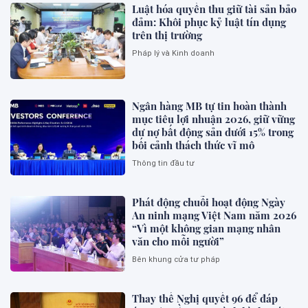
Luật hóa quyền thu giữ tài sản bảo
đảm: Khôi phục kỷ luật tín dụng
trên thị trường
Pháp lý và Kinh doanh
Ngân hàng MB tự tin hoàn thành
mục tiêu lợi nhuận 2026, giữ vững
dư nợ bất động sản dưới 15% trong
bối cảnh thách thức vĩ mô
Thông tin đầu tư
Phát động chuỗi hoạt động Ngày
An ninh mạng Việt Nam năm 2026
“Vì một không gian mạng nhân
văn cho mỗi người”
Bên khung cửa tư pháp
Thay thế Nghị quyết 96 để đáp