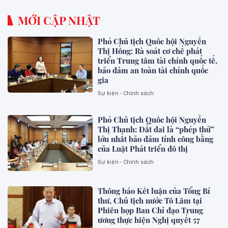
MỚI CẬP NHẬT
Phó Chủ tịch Quốc hội Nguyễn
Thị Hồng: Rà soát cơ chế phát
triển Trung tâm tài chính quốc tế,
bảo đảm an toàn tài chính quốc
gia
Sự kiện - Chính sách
Phó Chủ tịch Quốc hội Nguyễn
Thị Thanh: Đất đai là “phép thử”
lớn nhất bảo đảm tính công bằng
của Luật Phát triển đô thị
Sự kiện - Chính sách
Thông báo Kết luận của Tổng Bí
thư, Chủ tịch nước Tô Lâm tại
Phiên họp Ban Chỉ đạo Trung
ương thực hiện Nghị quyết 57