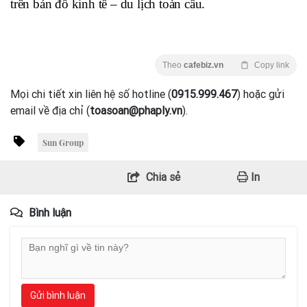
trên bản đồ kinh tế – du lịch toàn cầu.
Theo
cafebiz.vn
Copy link
Mọi chi tiết xin liên hệ số hotline (
0915.999.467
) hoặc gửi
email về địa chỉ (
toasoan@phaply.vn
).
Sun Group
Chia sẻ
In
Bình luận
Gửi bình luận