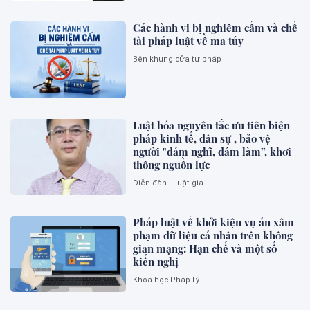
Các hành vi bị nghiêm cấm và chế
tài pháp luật về ma túy
Bên khung cửa tư pháp
Luật hóa nguyên tắc ưu tiên biện
pháp kinh tế, dân sự , bảo vệ
người "dám nghĩ, dám làm”, khơi
thông nguồn lực
Diễn đàn - Luật gia
Pháp luật về khởi kiện vụ án xâm
phạm dữ liệu cá nhân trên không
gian mạng: Hạn chế và một số
kiến nghị
Khoa học Pháp Lý