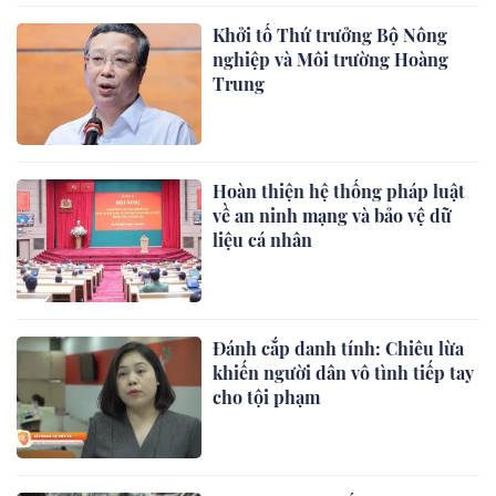
Khởi tố Thứ trưởng Bộ Nông
nghiệp và Môi trường Hoàng
Trung
Hoàn thiện hệ thống pháp luật
về an ninh mạng và bảo vệ dữ
liệu cá nhân
Đánh cắp danh tính: Chiêu lừa
khiến người dân vô tình tiếp tay
cho tội phạm