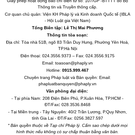
Giấy phép hoạt động báo chí điện tử số: 107/GP -BTTTT do Bộ
Thông tin và Truyền thông cấp.
Cơ quan chủ quản: Viện KH Pháp lý và Kinh doanh Quốc tế (IBLA
- Hội Luật gia Việt Nam)
Tổng Biên tập:
Lê Thị Mai Phương
Thông tin tòa soạn:
Địa chỉ: Tòa nhà 51B, ngõ 83 Trần Duy Hưng, Phường Yên Hoà,
TP.Hà Nội
Điện thoại: 024.3556.9373 – Fax: 024.3556.9175
Email: toasoan@phaply.vn
Hotline:
0915.999.467
Chuyên trang
Pháp luật và Bản quyền
: Email:
phapluatbanquyen@phaply.vn
Văn phòng đại diện:
- Tại phía Nam: 208 Điện Biên Phủ, P.Xuân Hòa, TP.HCM -
ĐT/Fax
:
028.3536.8468
- Tại Miền trung - Tây Nguyên: 40/2 Trần Lương, P.Quy Nhơn,
tỉnh Gia Lai - ĐT/Fax: 0256.3827.597
* Bản quyền thuộc về Tạp chí Pháp lý. Cấm sao chép dưới mọi
hình thức nếu không có sự chấp thuận bằng văn bản.