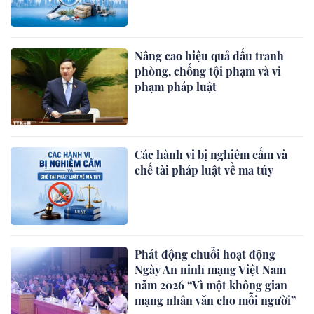
Nâng cao hiệu quả đấu tranh
phòng, chống tội phạm và vi
phạm pháp luật
Các hành vi bị nghiêm cấm và
chế tài pháp luật về ma túy
Phát động chuỗi hoạt động
Ngày An ninh mạng Việt Nam
năm 2026 “Vì một không gian
mạng nhân văn cho mỗi người”