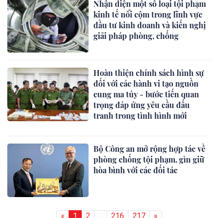
Nhận diện một số loại tội phạm
kinh tế nổi cộm trong lĩnh vực
đầu tư kinh doanh và kiến nghị
giải pháp phòng, chống
Hoàn thiện chính sách hình sự
đối với các hành vi tạo nguồn
cung ma túy - bước tiến quan
trọng đáp ứng yêu cầu đấu
tranh trong tình hình mới
Bộ Công an mở rộng hợp tác về
phòng chống tội phạm, gìn giữ
hòa bình với các đối tác
«
1
2
...
216
217
»