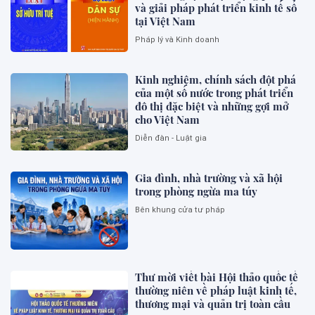
và giải pháp phát triển kinh tế số
tại Việt Nam
Pháp lý và Kinh doanh
Kinh nghiệm, chính sách đột phá
của một số nước trong phát triển
đô thị đặc biệt và những gợi mở
cho Việt Nam
Diễn đàn - Luật gia
Gia đình, nhà trường và xã hội
trong phòng ngừa ma túy
Bên khung cửa tư pháp
Thư mời viết bài Hội thảo quốc tế
thường niên về pháp luật kinh tế,
thương mại và quản trị toàn cầu