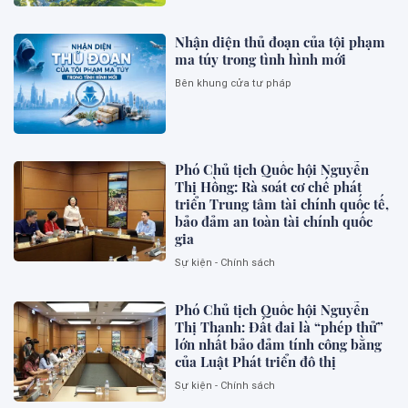
Nhận diện thủ đoạn của tội phạm
ma túy trong tình hình mới
Bên khung cửa tư pháp
Phó Chủ tịch Quốc hội Nguyễn
Thị Hồng: Rà soát cơ chế phát
triển Trung tâm tài chính quốc tế,
bảo đảm an toàn tài chính quốc
gia
Sự kiện - Chính sách
Phó Chủ tịch Quốc hội Nguyễn
Thị Thanh: Đất đai là “phép thử”
lớn nhất bảo đảm tính công bằng
của Luật Phát triển đô thị
Sự kiện - Chính sách