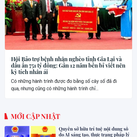
Hội Bảo trợ bệnh nhân nghèo tỉnh Gia Lai và
dấu ấn 751 tỷ đồng: Gần 12 năm bền bỉ viết nên
kỳ tích nhân ái
Có những hành trình được đo bằng số cây số đã đi
qua, nhưng cũng có những hành trình chỉ...
MỚI CẬP NHẬT
Quyền sở hữu trí tuệ nội dung số
do AI sáng tạo, thực trạng pháp lý