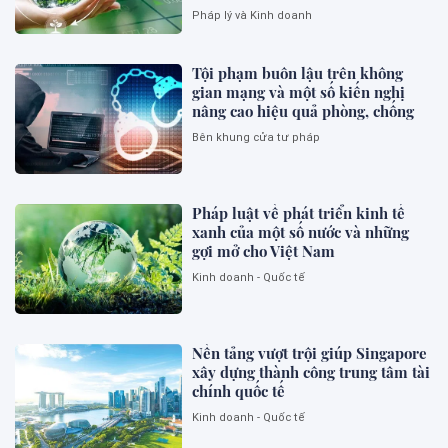
Pháp lý và Kinh doanh
Tội phạm buôn lậu trên không
gian mạng và một số kiến nghị
nâng cao hiệu quả phòng, chống
Bên khung cửa tư pháp
Pháp luật về phát triển kinh tế
xanh của một số nước và những
gợi mở cho Việt Nam
Kinh doanh - Quốc tế
Nền tảng vượt trội giúp Singapore
xây dựng thành công trung tâm tài
chính quốc tế
Kinh doanh - Quốc tế