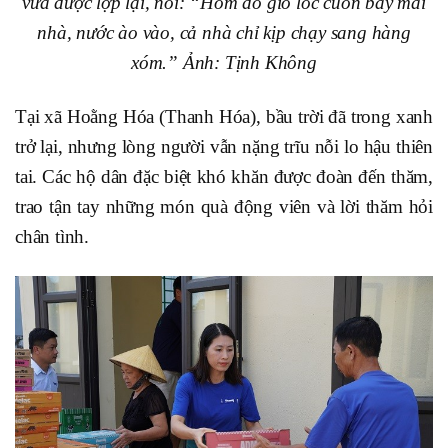
vừa được lợp lại, nói: “Hôm đó gió lốc cuốn bay mái
nhà, nước ào vào, cả nhà chỉ kịp chạy sang hàng
xóm.” Ảnh: Tịnh Không
Tại xã Hoằng Hóa (Thanh Hóa), bầu trời đã trong xanh
trở lại, nhưng lòng người vẫn nặng trĩu nỗi lo hậu thiên
tai. Các hộ dân đặc biệt khó khăn được đoàn đến thăm,
trao tận tay những món quà động viên và lời thăm hỏi
chân tình.