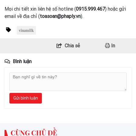
Mọi chi tiết xin liên hệ số hotline (
0915.999.467
) hoặc gửi
email về địa chỉ (
toasoan@phaply.vn
).
vinamilk
Chia sẻ
In
Bình luận
Gửi bình luận
CÙNG CHỦ ĐỀ