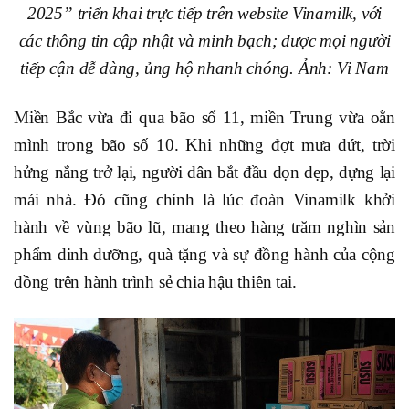
2025” triển khai trực tiếp trên website Vinamilk, với
các thông tin cập nhật và minh bạch; được mọi người
tiếp cận dễ dàng, ủng hộ nhanh chóng. Ảnh: Vi Nam
Miền Bắc vừa đi qua bão số 11, miền Trung vừa oằn
mình trong bão số 10. Khi những đợt mưa dứt, trời
hửng nắng trở lại, người dân bắt đầu dọn dẹp, dựng lại
mái nhà. Đó cũng chính là lúc đoàn Vinamilk khởi
hành về vùng bão lũ, mang theo hàng trăm nghìn sản
phẩm dinh dưỡng, quà tặng và sự đồng hành của cộng
đồng trên hành trình sẻ chia hậu thiên tai.