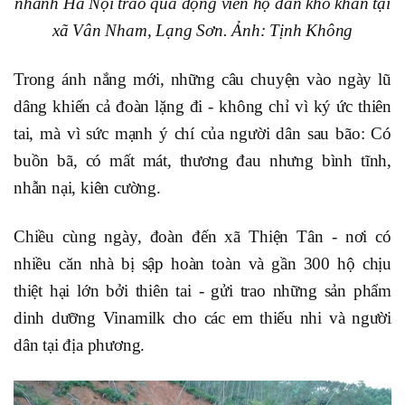
nhánh Hà Nội trao quà động viên hộ dân khó khăn tại
xã Vân Nham, Lạng Sơn. Ảnh: Tịnh Không
Trong ánh nắng mới, những câu chuyện vào ngày lũ
dâng khiến cả đoàn lặng đi - không chỉ vì ký ức thiên
tai, mà vì sức mạnh ý chí của người dân sau bão: Có
buồn bã, có mất mát, thương đau nhưng bình tĩnh,
nhẫn nại, kiên cường.
Chiều cùng ngày, đoàn đến xã Thiện Tân - nơi có
nhiều căn nhà bị sập hoàn toàn và gần 300 hộ chịu
thiệt hại lớn bởi thiên tai - gửi trao những sản phẩm
dinh dưỡng Vinamilk cho các em thiếu nhi và người
dân tại địa phương.