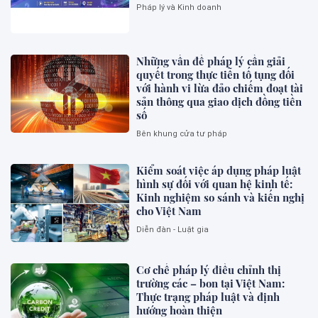
Pháp lý và Kinh doanh
Những vấn đề pháp lý cần giải
quyết trong thực tiễn tố tụng đối
với hành vi lừa đảo chiếm đoạt tài
sản thông qua giao dịch đồng tiền
số
Bên khung cửa tư pháp
Kiểm soát việc áp dụng pháp luật
hình sự đối với quan hệ kinh tế:
Kinh nghiệm so sánh và kiến nghị
cho Việt Nam
Diễn đàn - Luật gia
Cơ chế pháp lý điều chỉnh thị
trường các – bon tại Việt Nam:
Thực trạng pháp luật và định
hướng hoàn thiện