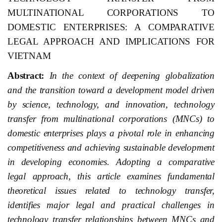
MULTINATIONAL CORPORATIONS TO
DOMESTIC ENTERPRISES: A COMPARATIVE
LEGAL APPROACH AND IMPLICATIONS FOR
VIETNAM
Abstract:
In the context of deepening globalization
and the transition toward a development model driven
by science, technology, and innovation, technology
transfer from multinational corporations (MNCs) to
domestic enterprises plays a pivotal role in enhancing
competitiveness and achieving sustainable development
in developing economies. Adopting a comparative
legal approach, this article examines fundamental
theoretical issues related to technology transfer,
identifies major legal and practical challenges in
technology transfer relationships between MNCs and