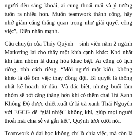
người đều sảng khoái, ai cũng thoải mái và ý tưởng
tuôn ra nhiều hơn.
Muốn teamwork thành công, hãy
nhớ giảm căng thẳng quan trọng như giải quyết công
việc”, Điền nhấn mạnh.
Câu chuyện của Thúy Quỳnh – sinh viên năm 2 ngành
Marketing lại cho thấy một khía cạnh khác: Khó nhất
khi làm nhóm là dung hòa khác biệt. Ai cũng có lịch
riêng, tính cách riêng. “Mỗi người một kiểu, không
khéo là dễ ôm việc thay đồng đội. Bí quyết là thống
nhất kế hoạch từ đầu. Và đặc biệt, những buổi làm
nhóm sẽ bớt căng thẳng hơn khi có thêm chai Trà Xanh
Không Độ được chiết xuất từ lá trà xanh Thái Nguyên
với EGCG để “giải nhiệt" không khí, giúp mọi người
thoải mái chia sẻ và gắn kết”, Quỳnh tươi cười nói.
Teamwork ở đại học không chỉ là chia việc, mà còn là