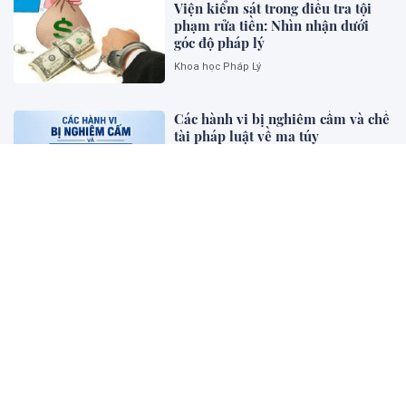
Viện kiểm sát trong điều tra tội
phạm rửa tiền: Nhìn nhận dưới
góc độ pháp lý
Khoa học Pháp Lý
Các hành vi bị nghiêm cấm và chế
tài pháp luật về ma túy
Bên khung cửa tư pháp
Luật hóa nguyên tắc ưu tiên biện
pháp kinh tế, dân sự , bảo vệ
người "dám nghĩ, dám làm”, khơi
thông nguồn lực
Diễn đàn - Luật gia
Pháp luật về khởi kiện vụ án xâm
phạm dữ liệu cá nhân trên không