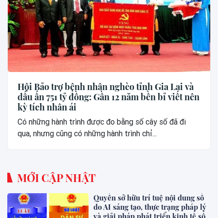
Hội Bảo trợ bệnh nhân nghèo tỉnh Gia Lai và
dấu ấn 751 tỷ đồng: Gần 12 năm bền bỉ viết nên
kỳ tích nhân ái
Có những hành trình được đo bằng số cây số đã đi
qua, nhưng cũng có những hành trình chỉ...
MỚI CẬP NHẬT
Quyền sở hữu trí tuệ nội dung số
do AI sáng tạo, thực trạng pháp lý
và giải pháp phát triển kinh tế số