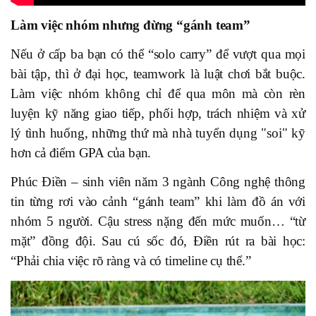
Làm việc nhóm nhưng đừng “gánh team”
Nếu ở cấp ba bạn có thể “solo carry” để vượt qua mọi
bài tập, thì ở đại học, teamwork là luật chơi bắt buộc.
Làm việc nhóm không chỉ để qua môn mà còn rèn
luyện kỹ năng giao tiếp, phối hợp, trách nhiệm và xử
lý tình huống, những thứ mà nhà tuyển dụng "soi" kỹ
hơn cả điểm GPA của bạn.
Phúc Điền – sinh viên năm 3 ngành Công nghệ thông
tin từng rơi vào cảnh “gánh team” khi làm đồ án với
nhóm 5 người. Cậu stress nặng đến mức muốn… “từ
mặt” đồng đội. Sau cú sốc đó, Điền rút ra bài học:
“Phải chia việc rõ ràng và có timeline cụ thể.”