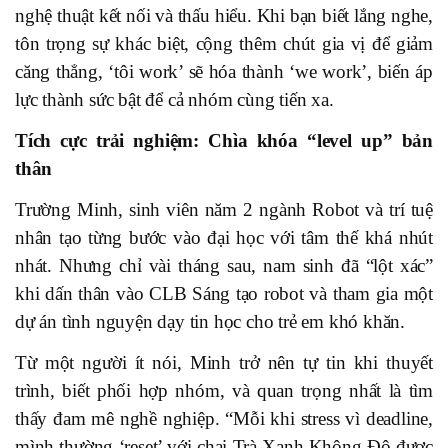
nghệ thuật kết nối và thấu hiểu. Khi bạn biết lắng nghe,
tôn trọng sự khác biệt, cộng thêm chút gia vị để giảm
căng thẳng, ‘tôi work’ sẽ hóa thành ‘we work’, biến áp
lực thành sức bật để cả nhóm cùng tiến xa.
Tích cực trải nghiệm: Chìa khóa “level up” bản
thân
Trường Minh, sinh viên năm 2 ngành Robot và trí tuệ
nhân tạo từng bước vào đại học với tâm thế khá nhút
nhát. Nhưng chỉ vài tháng sau, nam sinh đã “lột xác”
khi dấn thân vào CLB Sáng tạo robot và tham gia một
dự án tình nguyện dạy tin học cho trẻ em khó khăn.
Từ một người ít nói, Minh trở nên tự tin khi thuyết
trình, biết phối hợp nhóm, và quan trọng nhất là tìm
thấy đam mê nghề nghiệp. “Mỗi khi stress vì deadline,
mình thường ‘reset’ với chai Trà Xanh Không Độ được