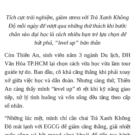
Tích cực trải nghiệm, giảm stress với Trà Xanh Không
Độ mỗi ngày để vượt qua những thử thách khi bước
chân vào đại học là cách nhiều bạn trẻ lựa chọn để
bứt phá, “level up” bản thân
Còn Thiên An, sinh viên năm 3 ngành Du lịch, ĐH
Văn Hóa TP.HCM lại chọn cách vừa học vừa làm tour
guide tự do. Ban đầu, cô khá căng thẳng khi phải xoay
xở giữa việc học và dẫn đoàn. Nhưng càng thử, Thiên
An càng thấy mình “level up” rõ rệt khi kỹ năng giao
tiếp, xử lý tình huống và vốn sống đều tăng theo cấp
số nhân.
“Những lúc mệt, mình chỉ cần chai Trà Xanh Không
Độ mát lạnh với EGCG để giảm căng thẳng, giải nhiệt
cuộc sống và bật mood sảng khoái để tiếp tục hành