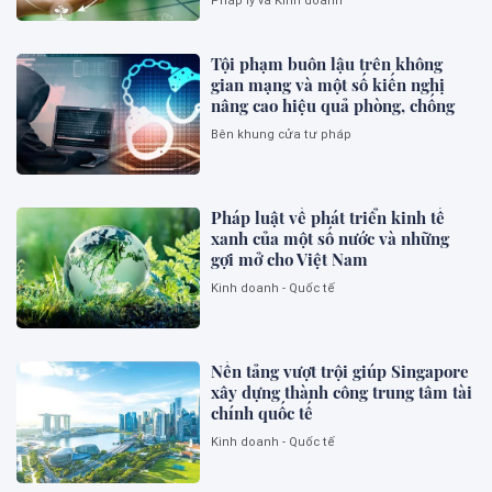
Pháp lý và Kinh doanh
Tội phạm buôn lậu trên không
gian mạng và một số kiến nghị
nâng cao hiệu quả phòng, chống
Bên khung cửa tư pháp
Pháp luật về phát triển kinh tế
xanh của một số nước và những
gợi mở cho Việt Nam
Kinh doanh - Quốc tế
Nền tảng vượt trội giúp Singapore
xây dựng thành công trung tâm tài
chính quốc tế
Kinh doanh - Quốc tế