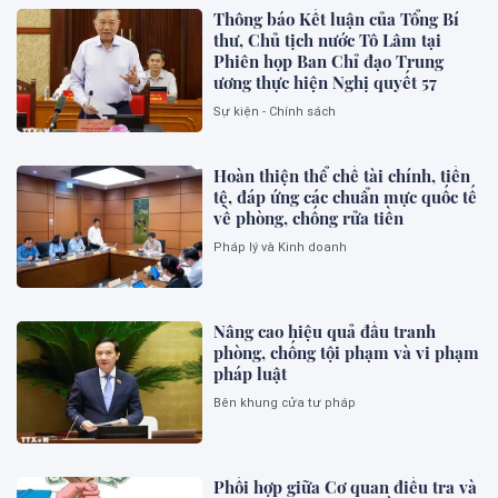
Thông báo Kết luận của Tổng Bí
thư, Chủ tịch nước Tô Lâm tại
Phiên họp Ban Chỉ đạo Trung
ương thực hiện Nghị quyết 57
Sự kiện - Chính sách
Hoàn thiện thể chế tài chính, tiền
tệ, đáp ứng các chuẩn mực quốc tế
về phòng, chống rửa tiền
Pháp lý và Kinh doanh
Nâng cao hiệu quả đấu tranh
phòng, chống tội phạm và vi phạm
pháp luật
Bên khung cửa tư pháp
Phối hợp giữa Cơ quan điều tra và