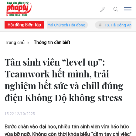
Hội đồng Biên tập
Trung Lý - Phó Chủ tịch Hội đồng
TS. Hà Công Anh Bảo - Phó Chủ tị
Trang chủ
Thông tin cần biết
Tân sinh viên “level up”:
Teamwork hết mình, trải
nghiệm hết sức và chill đúng
điệu Không Độ không stress
15:22 12/10/2025
Bước chân vào đại học, nhiều tân sinh viên vừa háo hức
vừa bỡ ngỡ. Không còn thời khóa biểu “cầm tay chỉ việc”