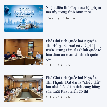
Nhận diện thủ đoạn của tội phạm
ma túy trong tình hình mới
Bên khung cửa tư pháp
Phó Chủ tịch Quốc hội Nguyễn
Thị Hồng: Rà soát cơ chế phát
triển Trung tâm tài chính quốc tế,
bảo đảm an toàn tài chính quốc
gia
Sự kiện - Chính sách
Phó Chủ tịch Quốc hội Nguyễn
Thị Thanh: Đất đai là “phép thử”
lớn nhất bảo đảm tính công bằng
của Luật Phát triển đô thị
Sự kiện - Chính sách