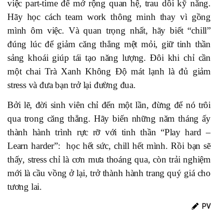
việc part-time để mở rộng quan hệ, trau dồi kỹ năng.
Hãy học cách team work thông minh thay vì gồng
mình ôm việc. Và quan trọng nhất, hãy biết “chill”
đúng lúc để giảm căng thẳng mệt mỏi, giữ tinh thần
sảng khoái giúp tái tạo năng lượng. Đôi khi chỉ cần
một chai Trà Xanh Không Độ mát lạnh là đủ giảm
stress và đưa bạn trở lại đường đua.
Bởi lẽ, đời sinh viên chỉ đến một lần, đừng để nó trôi
qua trong căng thẳng. Hãy biến những năm tháng ấy
thành hành trình rực rỡ với tinh thần “Play hard –
Learn harder”: học hết sức, chill hết mình. Rồi bạn sẽ
thấy, stress chỉ là cơn mưa thoáng qua, còn trải nghiệm
mới là cầu vồng ở lại, trở thành hành trang quý giá cho
tương lai.
PV