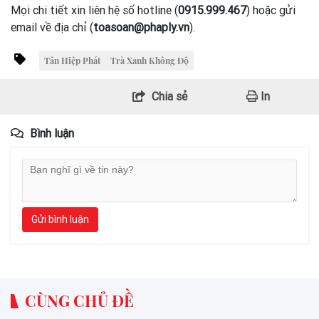
Mọi chi tiết xin liên hệ số hotline (
0915.999.467
) hoặc gửi
email về địa chỉ (
toasoan@phaply.vn
).
Tân Hiệp Phát
Trà Xanh Không Độ
Chia sẻ
In
Bình luận
Gửi bình luận
CÙNG CHỦ ĐỀ