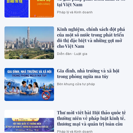
tại Việt Nam
Pháp lý và Kinh doanh
Kinh nghiệm, chính sách đột phá
của một số nước trong phát triển
đô thị đặc biệt và những gợi mở
cho Việt Nam
Diễn đàn - Luật gia
Gia đình, nhà trường và xã hội
trong phòng ngừa ma túy
Bên khung cửa tư pháp
Thư mời viết bài Hội thảo quốc tế
thường niên về pháp luật kinh tế,
thương mại và quản trị toàn cầu
Pháp lý và Kinh doanh