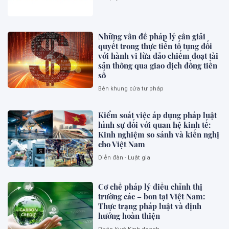
Những vấn đề pháp lý cần giải
quyết trong thực tiễn tố tụng đối
với hành vi lừa đảo chiếm đoạt tài
sản thông qua giao dịch đồng tiền
số
Bên khung cửa tư pháp
Kiểm soát việc áp dụng pháp luật
hình sự đối với quan hệ kinh tế:
Kinh nghiệm so sánh và kiến nghị
cho Việt Nam
Diễn đàn - Luật gia
Cơ chế pháp lý điều chỉnh thị
trường các – bon tại Việt Nam:
Thực trạng pháp luật và định
hướng hoàn thiện