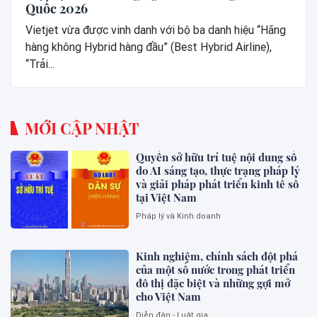
Quốc 2026
Vietjet vừa được vinh danh với bộ ba danh hiệu “Hãng
hàng không Hybrid hàng đầu” (Best Hybrid Airline),
“Trải...
MỚI CẬP NHẬT
Quyền sở hữu trí tuệ nội dung số
do AI sáng tạo, thực trạng pháp lý
và giải pháp phát triển kinh tế số
tại Việt Nam
Pháp lý và Kinh doanh
Kinh nghiệm, chính sách đột phá
của một số nước trong phát triển
đô thị đặc biệt và những gợi mở
cho Việt Nam
Diễn đàn - Luật gia