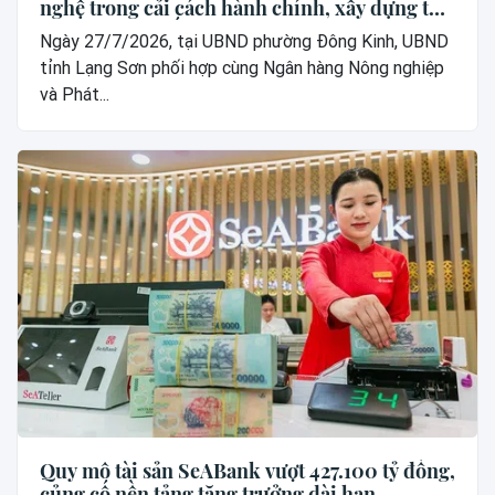
nghệ trong cải cách hành chính, xây dựng thế
hệ “công dân số”
Ngày 27/7/2026, tại UBND phường Đông Kinh, UBND
tỉnh Lạng Sơn phối hợp cùng Ngân hàng Nông nghiệp
và Phát...
Quy mô tài sản SeABank vượt 427.100 tỷ đồng,
củng cố nền tảng tăng trưởng dài hạn