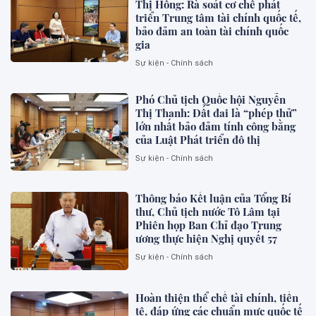
Thị Hồng: Rà soát cơ chế phát
triển Trung tâm tài chính quốc tế,
bảo đảm an toàn tài chính quốc
gia
Sự kiện - Chính sách
Phó Chủ tịch Quốc hội Nguyễn
Thị Thanh: Đất đai là “phép thử”
lớn nhất bảo đảm tính công bằng
của Luật Phát triển đô thị
Sự kiện - Chính sách
Thông báo Kết luận của Tổng Bí
thư, Chủ tịch nước Tô Lâm tại
Phiên họp Ban Chỉ đạo Trung
ương thực hiện Nghị quyết 57
Sự kiện - Chính sách
Hoàn thiện thể chế tài chính, tiền
tệ, đáp ứng các chuẩn mực quốc tế