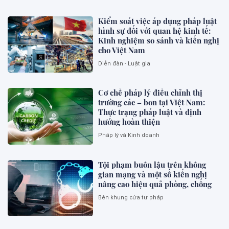
Kiểm soát việc áp dụng pháp luật
hình sự đối với quan hệ kinh tế:
Kinh nghiệm so sánh và kiến nghị
cho Việt Nam
Diễn đàn - Luật gia
Cơ chế pháp lý điều chỉnh thị
trường các – bon tại Việt Nam:
Thực trạng pháp luật và định
hướng hoàn thiện
Pháp lý và Kinh doanh
Tội phạm buôn lậu trên không
gian mạng và một số kiến nghị
nâng cao hiệu quả phòng, chống
Bên khung cửa tư pháp