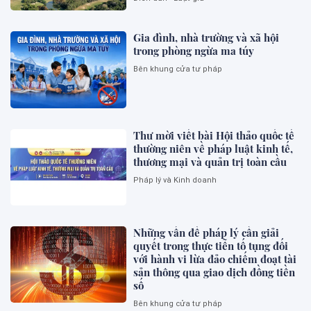
Gia đình, nhà trường và xã hội
trong phòng ngừa ma túy
Bên khung cửa tư pháp
Thư mời viết bài Hội thảo quốc tế
thường niên về pháp luật kinh tế,
thương mại và quản trị toàn cầu
Pháp lý và Kinh doanh
Những vấn đề pháp lý cần giải
quyết trong thực tiễn tố tụng đối
với hành vi lừa đảo chiếm đoạt tài
sản thông qua giao dịch đồng tiền
số
Bên khung cửa tư pháp