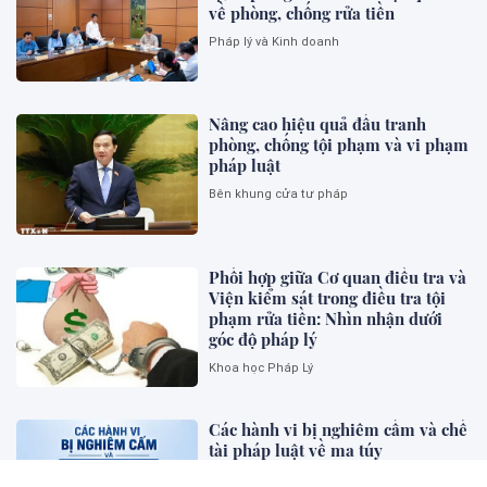
về phòng, chống rửa tiền
Pháp lý và Kinh doanh
Nâng cao hiệu quả đấu tranh
phòng, chống tội phạm và vi phạm
pháp luật
Bên khung cửa tư pháp
Phối hợp giữa Cơ quan điều tra và
Viện kiểm sát trong điều tra tội
phạm rửa tiền: Nhìn nhận dưới
góc độ pháp lý
Khoa học Pháp Lý
Các hành vi bị nghiêm cấm và chế
tài pháp luật về ma túy
Bên khung cửa tư pháp