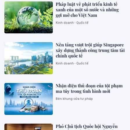
Pháp luật về phát triển kinh tế
xanh của một số nước và những
gợi mở cho Việt Nam
Kinh doanh - Quốc tế
Nền tảng vượt trội giúp Singapore
xây dựng thành công trung tâm tài
chính quốc tế
Kinh doanh - Quốc tế
Nhận diện thủ đoạn của tội phạm
ma túy trong tình hình mới
Bên khung cửa tư pháp
Phó Chủ tịch Quốc hội Nguyễn