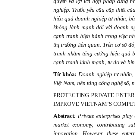
quyền và lợi ích hợp pháp cũng n
nghiệp. Trước yêu cầu cấp thiết c
hiệu quả doanh nghiệp tư nhân, bài
không lành mạnh đối với doanh ng
cạnh tranh hiện hành trong việc nhậ
thị trường liên quan. Trên cơ sở đó
tranh nhằm tăng cường hiệu quả b
cạnh tranh lành mạnh, tự do và bìn
Từ khóa:
Doanh nghiệp tư nhân, 
Việt Nam, nền tảng công nghệ số, nă
PROTECTING PRIVATE ENTER
IMPROVE VIETNAM’S COMPE
Abstract
: Private enterprises play 
market economy, contributing su
innovation. However, these enterp