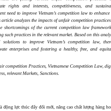
ate rights and interests, competitiveness, and sustaina
gent need to improve Vietnam’s competition law to enhance 
is article analyzes the impacts of unfair competition practice
 the shortcomings of the current competition law framework
ng such practices in the relevant market. Based on this analy
al solutions to improve Vietnam’s competition law, ther
vate enterprises and fostering a healthy, free, and equita
fair competition Practices, Vietnamese Competition Law, dig
ss, relevant Markets, Sanctions.
là động lực thúc đẩy đổi mới, nâng cao chất lượng hàng ho