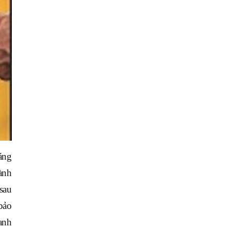
áng
ành
sau
bảo
anh