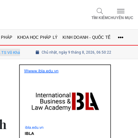
TÌM KIẾM
CHUYÊN MỤC
 PHÁP
KHOA HỌC PHÁP LÝ
KINH DOANH - QUỐC TẾ
 Vinh - Ủy viên Hội đồng
Chủ nhật, ngày 9 tháng 8, 2026, 06:50:23
Tổng biên tập Lê Thị Mai Phương - Ủy viê
nh