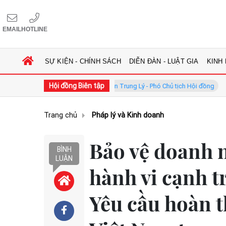
EMAIL
HOTLINE
SỰ KIỆN - CHÍNH SÁCH
DIỄN ĐÀN - LUẬT GIA
KINH
Hội đồng Biên tập
i đồng
GS.TS. Phan Trung Lý - Phó Chủ tịch Hội đồng
TS. H
Trang chủ
Pháp lý và Kinh doanh
Bảo vệ doanh 
BÌNH
LUẬN
hành vi cạnh 
Yêu cầu hoàn t