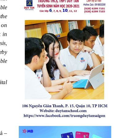
ble
the
s on
 in
sis,
eby
ble
ital
á –