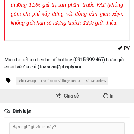
thưởng 1,5% giá trị sản phẩm trước VAT (không
gồm chi phí xây dựng với dòng căn giãn xây),
không giới hạn số lượng khách được giới thiệu.
PV
Mọi chi tiết xin liên hệ số hotline (
0915.999.467
) hoặc gửi
email về địa chỉ (
toasoan@phaply.vn
).
Vin Group
Tropicana Village Resort
VinWonders
Chia sẻ
In
Bình luận