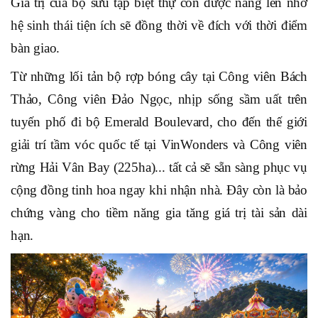
Giá trị của bộ sưu tập biệt thự còn được nâng lên nhờ
hệ sinh thái tiện ích sẽ đồng thời về đích với thời điểm
bàn giao.
Từ những lối tản bộ rợp bóng
cây
tại Công viên Bách
Thảo, Công viên Đảo Ngọc, nhịp sống sầm uất trên
tuyến phố đi bộ Emerald Boulevard, cho đến thế giới
giải trí tầm vóc quốc tế tại VinWonders và Công viên
rừng Hải Vân Bay (225ha)... tất cả sẽ sẵn sàng phục vụ
cộng đồng tinh hoa
ngay khi nhận nhà. Đây còn
là bảo
chứng vàng cho tiềm năng gia tăng giá trị tài sản
dài
hạn.