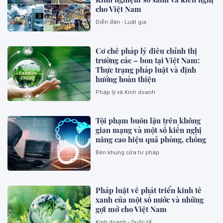
cho Việt Nam
Diễn đàn - Luật gia
Cơ chế pháp lý điều chỉnh thị
trường các – bon tại Việt Nam:
Thực trạng pháp luật và định
hướng hoàn thiện
Pháp lý và Kinh doanh
Tội phạm buôn lậu trên không
gian mạng và một số kiến nghị
nâng cao hiệu quả phòng, chống
Bên khung cửa tư pháp
Pháp luật về phát triển kinh tế
xanh của một số nước và những
gợi mở cho Việt Nam
Kinh doanh - Quốc tế