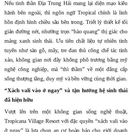
Nếu
tinh thần
Địa Trung Hải mang lại diện mạo kiêu
hãnh bên ngoài, thì ngôn ngữ Tropical chính là linh
hồn định hình chiều sâu bên trong. Triết lý thiết kế tối
giản đường nét, nhường trọn
“
hào quang
”
thị giác cho
mảng xanh sinh thái. Ưu tiên chất liệu tự nhiên tinh
tuyển như sàn gỗ, mây, tre đan thủ công chế tác tinh
xảo, không gian nơi đây không phô trương bằng mỹ
nghệ công nghiệp, mà
“
thì thầm
”
về một đẳng cấp
sống thượng tầng, duy mỹ và bền vững cùng thời gian.
“Xách vali vào ở ngay” và tận hưởng hệ sinh thái
đã hiện hữu
Vượt lên trên một không gian sống nghệ thuật,
Tropicana Village Resort với đặc quyền “xách vali vào
ở
ngay
” là
lựa chọn an cư
hoàn hảo cho
giới doanh