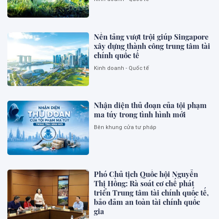
Nền tảng vượt trội giúp Singapore
xây dựng thành công trung tâm tài
chính quốc tế
Kinh doanh - Quốc tế
Nhận diện thủ đoạn của tội phạm
ma túy trong tình hình mới
Bên khung cửa tư pháp
Phó Chủ tịch Quốc hội Nguyễn
Thị Hồng: Rà soát cơ chế phát
triển Trung tâm tài chính quốc tế,
bảo đảm an toàn tài chính quốc
gia