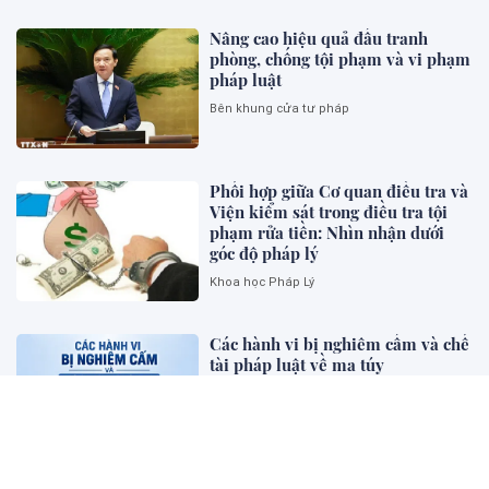
Nâng cao hiệu quả đấu tranh
phòng, chống tội phạm và vi phạm
pháp luật
Bên khung cửa tư pháp
Phối hợp giữa Cơ quan điều tra và
Viện kiểm sát trong điều tra tội
phạm rửa tiền: Nhìn nhận dưới
góc độ pháp lý
Khoa học Pháp Lý
Các hành vi bị nghiêm cấm và chế
tài pháp luật về ma túy
Bên khung cửa tư pháp