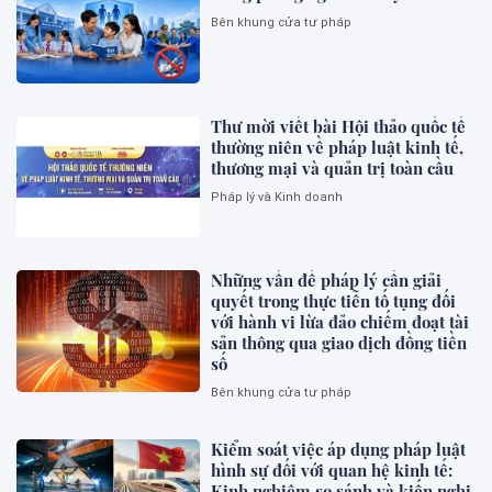
Bên khung cửa tư pháp
Thư mời viết bài Hội thảo quốc tế
thường niên về pháp luật kinh tế,
thương mại và quản trị toàn cầu
Pháp lý và Kinh doanh
Những vấn đề pháp lý cần giải
quyết trong thực tiễn tố tụng đối
với hành vi lừa đảo chiếm đoạt tài
sản thông qua giao dịch đồng tiền
số
Bên khung cửa tư pháp
Kiểm soát việc áp dụng pháp luật
hình sự đối với quan hệ kinh tế:
Kinh nghiệm so sánh và kiến nghị