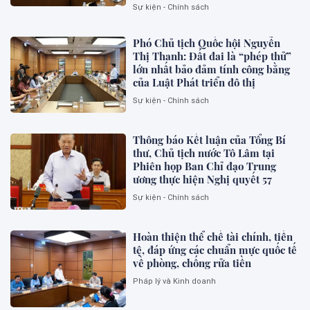
Sự kiện - Chính sách
Phó Chủ tịch Quốc hội Nguyễn
Thị Thanh: Đất đai là “phép thử”
lớn nhất bảo đảm tính công bằng
của Luật Phát triển đô thị
Sự kiện - Chính sách
Thông báo Kết luận của Tổng Bí
thư, Chủ tịch nước Tô Lâm tại
Phiên họp Ban Chỉ đạo Trung
ương thực hiện Nghị quyết 57
Sự kiện - Chính sách
Hoàn thiện thể chế tài chính, tiền
tệ, đáp ứng các chuẩn mực quốc tế
về phòng, chống rửa tiền
Pháp lý và Kinh doanh