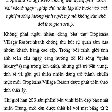
Tropicana Village Resort mang đến đặc quyền “xách
vali vào ở ngay”, giúp chủ nhân lập tức bước vào trải
nghiệm sống hướng vịnh tuyệt mỹ mà không cần chờ
đợi thời gian setup.
Không phải ngẫu nhiên dòng biệt thự Tropicana
Village Resort nhanh chóng thu hút sự quan tâm của
nhóm khách hàng cao cấp. Trong bối cảnh giới
tinh
anh
toàn cầu ngày càng hướng tới lối sống
“
quiet
luxury
”
(
sang trọng kín đáo
),
những giá trị bền vững,
tinh tế và gần gũi thiên nhiên đang trở thành chuẩn
mực mới.
Tropicana Village Resort được phát triển theo
tinh thần ấy.
Chỉ giới hạn 256
sản phẩm
bên vịnh biển
đẹp bậc nhất
miền Trung
, mỗi căn được thiết kế với mặt bằng từ 2