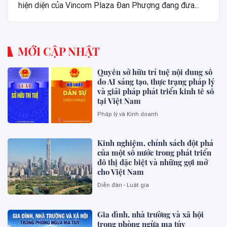
hiện diện của Vincom Plaza Đan Phượng đang đưa...
MỚI CẬP NHẬT
Quyền sở hữu trí tuệ nội dung số
do AI sáng tạo, thực trạng pháp lý
và giải pháp phát triển kinh tế số
tại Việt Nam
Pháp lý và Kinh doanh
Kinh nghiệm, chính sách đột phá
của một số nước trong phát triển
đô thị đặc biệt và những gợi mở
cho Việt Nam
Diễn đàn - Luật gia
Gia đình, nhà trường và xã hội
trong phòng ngừa ma túy