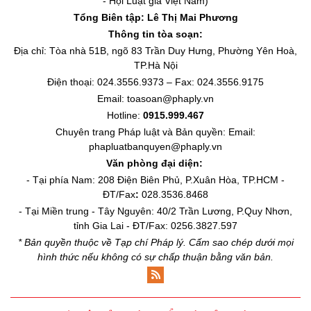
- Hội Luật gia Việt Nam)
Tổng Biên tập:
Lê Thị Mai Phương
Thông tin tòa soạn:
Địa chỉ: Tòa nhà 51B, ngõ 83 Trần Duy Hưng, Phường Yên Hoà,
TP.Hà Nội
Điện thoại: 024.3556.9373 – Fax: 024.3556.9175
Email: toasoan@phaply.vn
Hotline:
0915.999.467
Chuyên trang
Pháp luật và Bản quyền
: Email:
phapluatbanquyen@phaply.vn
Văn phòng đại diện:
- Tại phía Nam: 208 Điện Biên Phủ, P.Xuân Hòa, TP.HCM -
ĐT/Fax
:
028.3536.8468
- Tại Miền trung - Tây Nguyên: 40/2 Trần Lương, P.Quy Nhơn,
tỉnh Gia Lai - ĐT/Fax: 0256.3827.597
* Bản quyền thuộc về Tạp chí Pháp lý. Cấm sao chép dưới mọi
hình thức nếu không có sự chấp thuận bằng văn bản.