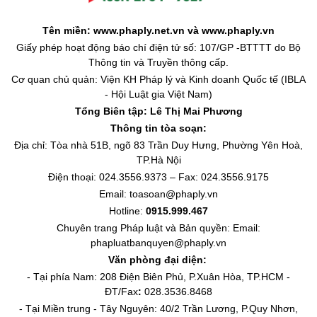
Tên miền: www.phaply.net.vn và www.phaply.vn
Giấy phép hoạt động báo chí điện tử số: 107/GP -BTTTT do Bộ
Thông tin và Truyền thông cấp.
Cơ quan chủ quản: Viện KH Pháp lý và Kinh doanh Quốc tế (IBLA
- Hội Luật gia Việt Nam)
Tổng Biên tập:
Lê Thị Mai Phương
Thông tin tòa soạn:
Địa chỉ: Tòa nhà 51B, ngõ 83 Trần Duy Hưng, Phường Yên Hoà,
TP.Hà Nội
Điện thoại: 024.3556.9373 – Fax: 024.3556.9175
Email: toasoan@phaply.vn
Hotline:
0915.999.467
Chuyên trang
Pháp luật và Bản quyền
: Email:
phapluatbanquyen@phaply.vn
Văn phòng đại diện:
- Tại phía Nam: 208 Điện Biên Phủ, P.Xuân Hòa, TP.HCM -
ĐT/Fax
:
028.3536.8468
- Tại Miền trung - Tây Nguyên: 40/2 Trần Lương, P.Quy Nhơn,