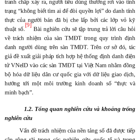
tranh chấp xảy ra, người tiêu dùng thường rơi vào tình
trạng “không biết tìm ai để đòi quyền lợi” do danh tính
thực của người bán đã bị che lấp bởi các lớp vỏ kỹ
[9]
thuật số.
Bài nghiên cứu sẽ tập trung trả lời câu hỏi
về trách nhiệm của sàn TMĐT trong quy trình định
danh người dùng trên sàn TMĐT. Trên cơ sở đó, tác
giả đề xuất giải pháp tích hợp hệ thống định danh điện
tử VNeID vào các sàn TMĐT tại Việt Nam nhằm đồng
bộ hóa dữ liệu dân cư quốc gia với dữ liệu giao dịch,
hướng tới một môi trường kinh doanh số “thực và
minh bạch”.
1.2. Tổng quan nghiên cứu và khoảng trống
nghiên cứu
Vấn đề trách nhiệm của nền tảng số đã được tiếp
cận rộng rãi trong các nghiên cứu quốc tế và trong