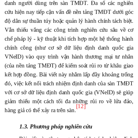
danh người dùng trên sàn TMĐT. Đa số các nghiên
cứu hiện nay tiếp cận vấn đề nền tảng TMĐT dưới góc
độ dân sự thuần túy hoặc quản lý hành chính tách biệt.
Vẫn thiếu vắng các công trình nghiên cứu sâu về cơ
chế pháp lý - kỹ thuật khi tích hợp một hệ thống hành
chính công (như cơ sở dữ liệu định danh quốc gia
VNeID) vào quy trình vận hành thương mại tư nhân
(của nền tảng TMĐT) để kiểm soát rủi ro từ khâu giao
kết hợp đồng. Bài viết này nhằm lấp đầy khoảng trống
đó, việc kết nối trách nhiệm định danh của sàn TMĐT
với cơ sở dữ liệu định danh quốc gia (VNeID) sẽ giúp
giảm thiểu một cách tối đa những rủi ro về lửa đảo,
[12]
hàng giả có thể xảy ra trên sàn.
1.3. Phương pháp nghiên cứu