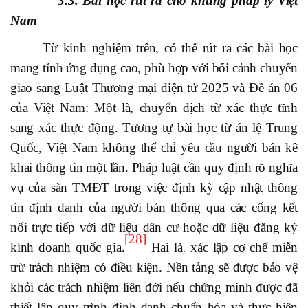
3.3. Bài học rút ra cho khung pháp lý Việt
Nam
Từ kinh nghiệm trên, có thể rút ra các bài học
mang tính ứng dụng cao, phù hợp với bối cảnh chuyển
giao sang Luật Thương mại điện tử 2025 và Đề án 06
của Việt Nam: Một là, chuyển dịch từ xác thực tĩnh
sang xác thực động. Tương tự bài học từ án lệ Trung
Quốc, Việt Nam không thể chỉ yêu cầu người bán kê
khai thông tin một lần. Pháp luật cần quy định rõ nghĩa
vụ của sàn TMĐT trong việc định kỳ cập nhật thông
tin định danh của người bán thông qua các cổng kết
nối trực tiếp với dữ liệu dân cư hoặc dữ liệu đăng ký
[28]
kinh doanh quốc gia.
Hai là, xác lập cơ chế miễn
trừ trách nhiệm có điều kiện. Nền tảng sẽ được bảo vệ
khỏi các trách nhiệm liên đới nếu chứng minh được đã
thiết lập quy trình định danh chuẩn hóa và thực hiện