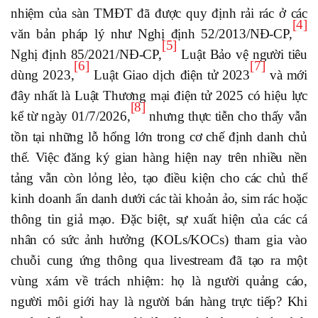
nhiệm của sàn TMĐT đã được quy định rải rác ở các
[4]
văn bản pháp lý như Nghị định 52/2013/NĐ-CP,
[5]
Nghị định 85/2021/NĐ-CP,
Luật Bảo vệ người tiêu
[6]
[7]
dùng 2023,
Luật Giao dịch điện tử 2023
và mới
đây nhất là Luật Thương mại điện tử 2025 có hiệu lực
[8]
kể từ ngày 01/7/2026,
nhưng thực tiễn cho thấy vẫn
tồn tại những lỗ hổng lớn trong cơ chế định danh chủ
thể. Việc đăng ký gian hàng hiện nay trên nhiều nền
tảng vẫn còn lỏng lẻo, tạo điều kiện cho các chủ thể
kinh doanh ẩn danh dưới các tài khoản ảo, sim rác hoặc
thông tin giả mạo. Đặc biệt, sự xuất hiện của các cá
nhân có sức ảnh hưởng (KOLs/KOCs) tham gia vào
chuỗi cung ứng thông qua livestream đã tạo ra một
vùng xám về trách nhiệm: họ là người quảng cáo,
người môi giới hay là người bán hàng trực tiếp? Khi