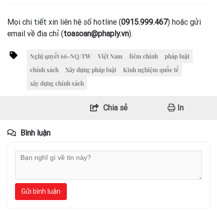
Mọi chi tiết xin liên hệ số hotline (
0915.999.467
) hoặc gửi
email về địa chỉ (
toasoan@phaply.vn
).
Nghị quyết 66-NQ/TW
Việt Nam
liêm chính
pháp luật
chính sách
Xây dựng pháp luật
Kinh nghiệm quốc tế
xây dựng chính sách
Chia sẻ
In
Bình luận
Gửi bình luận