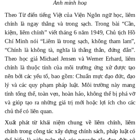
Ảnh minh hoạ
Theo Từ điển tiếng Việt của Viện Ngôn ngữ học, liêm
chính là ngay thẳng và trong sạch. Trong bài “Cần,
kiệm, liêm chính” viết tháng 6 năm 1949, Chủ tịch Hồ
Chí Minh nói “Liêm là trong sạch, không tham lam”,
“Chính là không tà, nghĩa là thẳng thắn, đứng đắn”.
Theo học giả Michael Jensen và Werner Erhard, liêm
chính là thuộc tính của môi trường ứng xử được tạo
nên bởi các yếu tố, bao gồm: Chuẩn mực đạo đức, đạo
lý và các quy phạm pháp luật. Môi trường này mang
tính tổng thể, toàn vẹn, hoàn hảo, không thể bị phá vỡ
và giúp tạo ra những giá trị mới hoặc lợi ích cho các
chủ thể có liên quan.
Xuất phát từ khái niệm chung về liêm chính, liêm
chính trong công tác xây dựng chính sách, pháp luật có
thể hiểu là việc tuân thủ các nguyên tắc đạo đức và