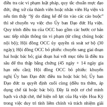
điều tra các vi phạm luật pháp, quy tắc chuẩn mực đạo
đức, ứng xử của thành viên hoặc nhân viên Hạ viện và
nếu tìm thấy “lý do đáng kể để tin vào các cáo buộc”
thì sẽ chuyển vụ việc cho Ủy ban Đạo đức Hạ viện.
Quy trình điều tra của OCC bao gồm các bước cơ bản
sau: tiếp nhận thông tin vi phạm (từ công chúng hoặc
nội bộ); Hội đồng OCC ủy quyền rà soát sơ bộ (30
ngày); Hội đồng OCC bỏ phiếu: chuyển sang giai đoạn
hai hoặc bác bỏ; giai đoạn hai với mục tiêu là điều tra
sâu để thu thập bằng chứng (45 ngày + 14 ngày gia
hạn nếu cần); Hội đồng OCC bỏ phiếu: khuyến
nghị Ủy ban Đạo đức điều tra hoặc bác bỏ; Ủy ban
Đạo đức ra quyết định cuối cùng (điều tra thêm, áp
dụng chế tài hoặc bác bỏ). Đây là một cơ chế minh
bạch và chặt chẽ, thể hiện nỗ lực của Hạ viện Hoa Kỳ
trong việc duy trì tính liêm chính và trách nhiệm giải