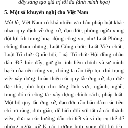
đẩy sáng tạo giá trị tối đa (ảnh minh họa)
5. Một số khuyến nghị cho Việt Nam
Một là,
Việt Nam có khá nhiều văn bản pháp luật khác
nhau quy định về ứng xử, đạo đức, phòng ngừa xung
đột lợi ích trong hoạt động công vụ, như Luật Phòng,
chống tham nhũng, Luật Công chức, Luật Viên chức,
Luật Tổ chức Quốc hội, Luật Tổ chức Hội đồng nhân
dân. Để thúc đẩy, giữ gìn tính liêm chính và sự minh
bạch của nền công vụ, chúng ta cần tiếp tục chú trọng
việc xây dựng, hoàn thiện các quy tắc ứng xử, đạo đức
đặc thù, phù hợp cho từng lĩnh vực, ngành, nghề;
trong đó có công tác xây dựng chính sách, pháp luật.
Một bộ quy tắc ứng xử, đạo đức cần bảo đảm các tiêu
chí: rõ ràng, đơn giản, dễ hiểu đối với tất cả các thành
viên; đưa ra các hướng dẫn chi tiết và ví dụ cụ thể để
phòng ngừa, xử lý các trường hợp xung đột lợi ích;