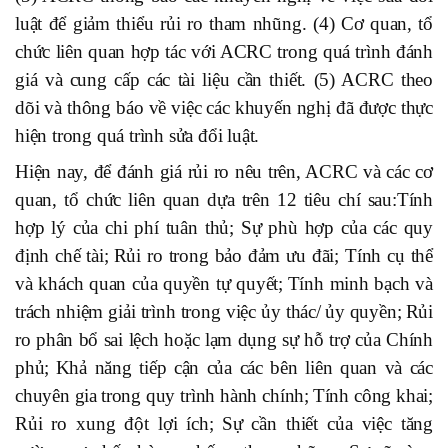
luật để giảm thiểu rủi ro tham nhũng. (4) Cơ quan, tổ
chức liên quan hợp tác với ACRC trong quá trình đánh
giá và cung cấp các tài liệu cần thiết. (5) ACRC theo
dõi và thông báo về việc các khuyến nghị đã được thực
hiện trong quá trình sửa đổi luật.
Hiện nay, để
đánh giá rủi ro
nêu trên, ACRC và các cơ
quan, tổ chức liên quan dựa trên 12 tiêu chí sau:
Tính
hợp lý của chi phí tuân thủ; Sự phù hợp của các quy
định
chế tài
;
R
ủi ro
trong bảo đảm
ưu đãi
;
Tính cụ thể
và khách quan của quyền tự quyết;
Tính minh bạch và
trách nhiệm giải trình trong việc ủy thác/
ủy quyền;
Rủi
ro phân bổ sai lệch hoặc lạm dụng sự hỗ trợ của
C
hính
phủ;
Khả năng tiếp cận
của các bên liên quan và các
chuyên gia
trong qu
y
trình hành chính;
Tính công khai;
Rủi ro xung đột lợi ích;
Sự cần thiết của việc tăng