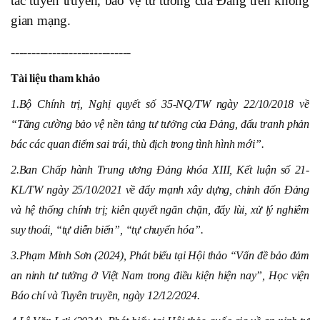
tác tuyên truyền, bảo vệ tư tưởng của Đảng trên không
gian mạng.
-----------------------------
Tài liệu tham khảo
1.
Bộ Chính trị, Nghị quyết số 35-NQ/TW ngày 22/10/2018 về
“Tăng cường bảo vệ nền tảng tư tưởng của Đảng, đấu tranh phản
bác các quan điểm sai trái, thù địch trong tình hình mới”.
2.
Ban Chấp hành Trung ương Đảng khóa XIII, Kết luận số 21-
KL/TW ngày 25/10/2021 về đẩy mạnh xây dựng, chỉnh đốn Đảng
và hệ thống chính trị; kiên quyết ngăn chặn, đẩy lùi, xử lý nghiêm
suy thoái, “tự diễn biến”, “tự chuyển hóa”.
3.
Phạm Minh Sơn (2024), Phát biểu tại Hội thảo “Vấn đề bảo đảm
an ninh tư tưởng ở Việt Nam trong điều kiện hiện nay”, Học viện
Báo chí và Tuyên truyền, ngày 12/12/2024.