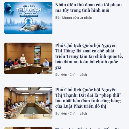
Nhận diện thủ đoạn của tội phạm
ma túy trong tình hình mới
Bên khung cửa tư pháp
Phó Chủ tịch Quốc hội Nguyễn
Thị Hồng: Rà soát cơ chế phát
triển Trung tâm tài chính quốc tế,
bảo đảm an toàn tài chính quốc
gia
Sự kiện - Chính sách
Phó Chủ tịch Quốc hội Nguyễn
Thị Thanh: Đất đai là “phép thử”
lớn nhất bảo đảm tính công bằng
của Luật Phát triển đô thị
Sự kiện - Chính sách