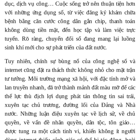
dục, dịch vụ công… Cuộc sống trở nên thuận tiện hơn
với những ứng dụng số, từ việc đăng ký khám chữa
bệnh bằng căn cước công dân gắn chip, thanh toán
không dùng tiền mặt, đến học tập và làm việc trực
tuyến. Rõ ràng, chuyển đổi số đang mang lại luồng
sinh khí mới cho sự phát triển của đất nước.
Tuy nhiên, chính sự bùng nổ của công nghệ số và
internet cũng đặt ra thách thức không nhỏ cho mặt trận
tư tưởng. Môi trường mạng xã hội, với đặc tính mở và
lan truyền nhanh, đã trở thành mảnh đất màu mỡ để các
thế lực thù địch lợi dụng phát tán thông tin sai trái,
xuyên tạc chủ trương, đường lối của Đảng và Nhà
nước. Những luận điệu xuyên tạc về lịch sử, về chủ
quyền, về vấn đề nhân quyền, dân tộc, tôn giáo…
được tung ra một cách tinh vi, khiến không ít người
dùng internet thiếu cảnh giác có thể bị tác động, hoài