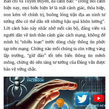
Báo chí và Tuyên truyền, đã cảnh báo: “Trong bối cảnh
hiện nay, mọi biểu hiện lơ là mất cảnh giác, thỏa hiệp,
non kém về chính trị, buông lỏng trận địa an ninh tư
tưởng đều có thể dẫn tới những hậu quả khôn lường”.
Lời cảnh báo này nhắc nhở mỗi cán bộ, đảng viên và
người dân về tinh thần cảnh giác cách mạng, không để
mình bị “nhiễu loạn” trước dòng chảy thông tin phức
tạp trên mạng. Chừng nào mỗi chúng ta còn vững vàng
lập trường, “giữ đảo” tốt trên biển thông tin mênh
mông, chừng đó nền tảng tư tưởng của Đảng vẫn được
bảo vệ vững chắc.