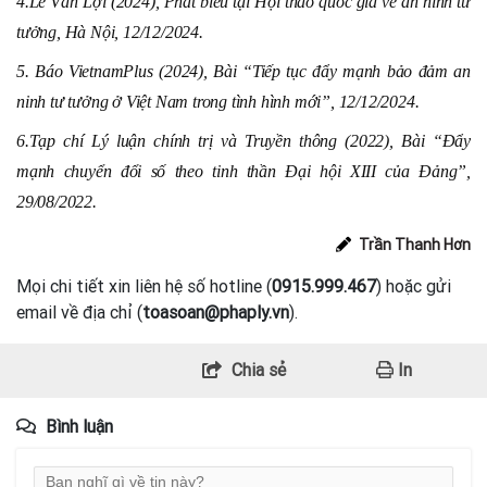
4.
Lê Văn Lợi (2024), Phát biểu tại Hội thảo quốc gia về an ninh tư
tưởng, Hà Nội, 12/12/2024.
5. Báo VietnamPlus (2024), Bài “Tiếp tục đẩy mạnh bảo đảm an
ninh tư tưởng ở Việt Nam trong tình hình mới”, 12/12/2024.
6.
Tạp chí Lý luận chính trị và Truyền thông (2022), Bài “Đẩy
mạnh chuyển đổi số theo tinh thần Đại hội XIII của Đảng”,
29/08/2022.
Trần Thanh Hơn
Mọi chi tiết xin liên hệ số hotline (
0915.999.467
) hoặc gửi
email về địa chỉ (
toasoan@phaply.vn
).
Chia sẻ
In
Bình luận