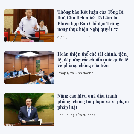
Thông báo Kết luận của Tổng Bí
thư, Chủ tịch nước Tô Lâm tại
Phiên họp Ban Chỉ đạo Trung
ương thực hiện Nghị quyết 57
Sự kiện - Chính sách
Hoàn thiện thể chế tài chính, tiền
tệ, đáp ứng các chuẩn mực quốc tế
về phòng, chống rửa tiền
Pháp lý và Kinh doanh
Nâng cao hiệu quả đấu tranh
phòng, chống tội phạm và vi phạm
pháp luật
Bên khung cửa tư pháp