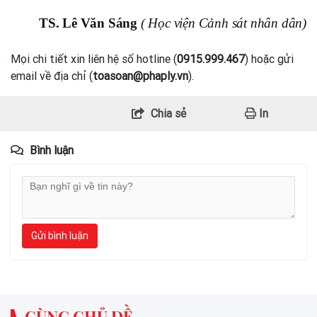
TS. Lê Văn Sáng
( Học viện Cảnh sát nhân dân)
Mọi chi tiết xin liên hệ số hotline (
0915.999.467
) hoặc gửi
email về địa chỉ (
toasoan@phaply.vn
).
Chia sẻ
In
Bình luận
Gửi bình luận
CÙNG CHỦ ĐỀ