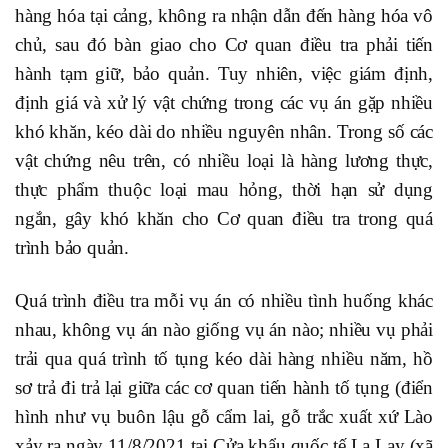
hàng hóa tại cảng, không ra nhận dẫn đến hàng hóa vô
chủ, sau đó bàn giao cho Cơ quan điều tra phải tiến
hành tạm giữ, bảo quản. Tuy nhiên, việc giám định,
định giá và xử lý vật chứng trong các vụ án gặp nhiều
khó khăn, kéo dài do nhiều nguyên nhân. Trong số các
vật chứng nêu trên, có nhiều loại là hàng lương thực,
thực phẩm thuộc loại mau hỏng, thời hạn sử dụng
ngắn, gây khó khăn cho Cơ quan điều tra trong quá
trình bảo quản.
Quá trình điều tra mỗi vụ án có nhiều tình huống khác
nhau, không vụ án nào giống vụ án nào; nhiều vụ phải
trải qua quá trình tố tụng kéo dài hàng nhiều năm, hồ
sơ trả đi trả lại giữa các cơ quan tiến hành tố tụng (điển
hình như vụ buôn lậu gỗ cẩm lai, gỗ trắc xuất xứ Lào
xảy ra ngày 11/8/2021 tại Cửa khẩu quốc tế La Lay (xã