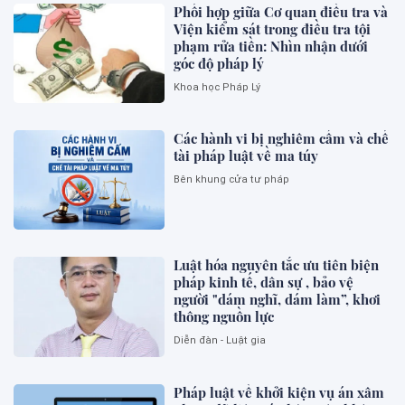
Phối hợp giữa Cơ quan điều tra và
Viện kiểm sát trong điều tra tội
phạm rửa tiền: Nhìn nhận dưới
góc độ pháp lý
Khoa học Pháp Lý
Các hành vi bị nghiêm cấm và chế
tài pháp luật về ma túy
Bên khung cửa tư pháp
Luật hóa nguyên tắc ưu tiên biện
pháp kinh tế, dân sự , bảo vệ
người "dám nghĩ, dám làm”, khơi
thông nguồn lực
Diễn đàn - Luật gia
Pháp luật về khởi kiện vụ án xâm