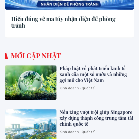
Hiểu đúng về ma túy nhận diện để phòng
tránh
MỚI CẬP NHẬT
Pháp luật về phát triển kinh tế
xanh của một số nước và những
gợi mở cho Việt Nam
Kinh doanh - Quốc tế
Nền tảng vượt trội giúp Singapore
xây dựng thành công trung tâm tài
chính quốc tế
Kinh doanh - Quốc tế