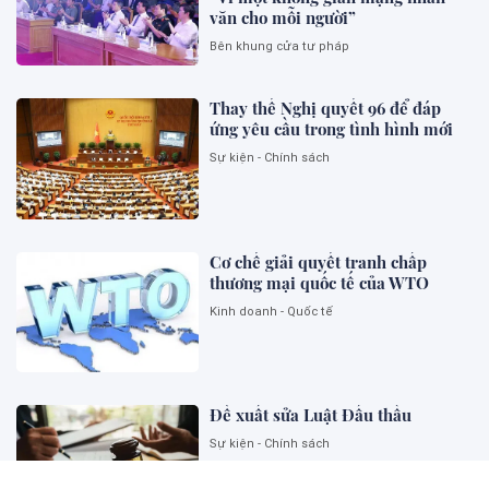
văn cho mỗi người”
Bên khung cửa tư pháp
Thay thế Nghị quyết 96 để đáp
ứng yêu cầu trong tình hình mới
Sự kiện - Chính sách
Cơ chế giải quyết tranh chấp
thương mại quốc tế của WTO
Kinh doanh - Quốc tế
Đề xuất sửa Luật Đấu thầu
Sự kiện - Chính sách