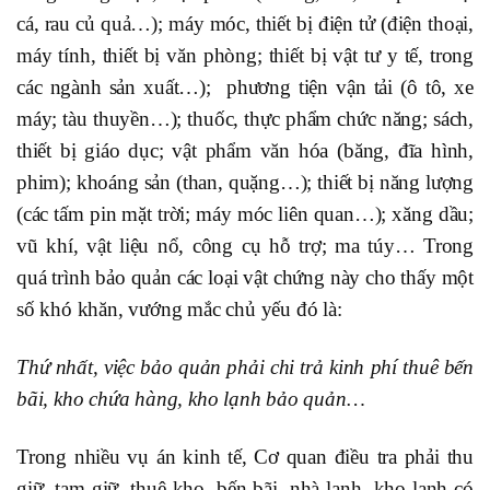
cá, rau củ quả…); máy móc, thiết bị điện tử (điện thoại,
máy tính, thiết bị văn phòng; thiết bị vật tư y tế, trong
các ngành sản xuất…); phương tiện vận tải (ô tô, xe
máy; tàu thuyền…); thuốc, thực phẩm chức năng; sách,
thiết bị giáo dục; vật phẩm văn hóa (băng, đĩa hình,
phim); khoáng sản (than, quặng…); thiết bị năng lượng
(các tấm pin mặt trời; máy móc liên quan…); xăng dầu;
vũ khí, vật liệu nổ, công cụ hỗ trợ; ma túy… Trong
quá trình bảo quản các loại vật chứng này cho thấy một
số khó khăn, vướng mắc chủ yếu đó là:
Thứ nhất, việc bảo quản phải chi trả kinh phí thuê bến
bãi, kho chứa hàng, kho lạnh bảo quản…
Trong nhiều vụ án kinh tế, Cơ quan điều tra phải thu
giữ, tạm giữ, thuê kho, bến bãi, nhà lạnh, kho lạnh có