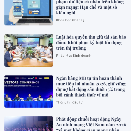
phạm dữ liệu cá nhân trên không
gian mạng: Hạn chế và một số
kiến nghị
Khoa học Pháp Lý
Luật hóa quyền thu giữ tài sản bảo
đảm: Khôi phục kỷ luật tín dụng
trên thị trường
Pháp lý và Kinh doanh
Ngân hàng MB tự tin hoàn thành
mục tiêu lợi nhuận 2026, giữ vững
dư nợ bất động sản dưới 15% trong
bối cảnh thách thức vĩ mô
Thông tin đầu tư
Phát động chuỗi hoạt động Ngày
An ninh mạng Việt Nam năm 2026
“Vì một không gian mạng nhân