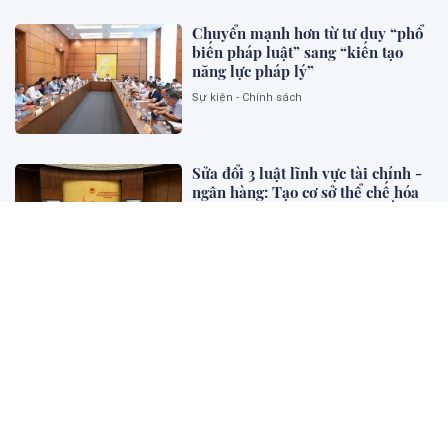
Chuyển mạnh hơn từ tư duy “phổ
biến pháp luật” sang “kiến tạo
năng lực pháp lý”
Sự kiện - Chính sách
Sửa đổi 3 luật lĩnh vực tài chính -
ngân hàng: Tạo cơ sở thể chế hóa
mục tiêu tăng trưởng 2 con số và
phát triển thị trường vốn
Sự kiện - Chính sách
Đổi mới tư duy hoàn thiện pháp
luật hình sự Việt Nam trong kỷ
nguyên mới (phần 1)
Khoa học Pháp Lý