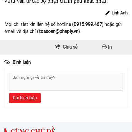
và tư vấn từ các bộ phận chính phủ khác nhau.
Linh Anh
Mọi chi tiết xin liên hệ số hotline (
0915.999.467
) hoặc gửi
email về địa chỉ (
toasoan@phaply.vn
).
Chia sẻ
In
Bình luận
Gửi bình luận
CÙNG CHỦ ĐỀ