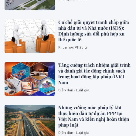
Cơ chế giải quyết tranh chấp giữa
nhà đầu tư và Nhà nước (ISDS):
Định hướng sửa đổi phù hợp xu
thế quốc tế
Khoa học Pháp Lý
Tăng cường trách nhiệm giải trình
và đánh giá tác động chính sách
trong hoạt động lập pháp ở Việt
Nam
Diễn đàn - Luật gia
Những vướng mắc pháp lý khi
thực hiện đầu tư dự án PPP tại
Việt Nam và kiến nghị hoàn thiện
pháp luật
Diễn đàn - Luật gia