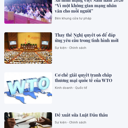
An ninh mạng Việt Nam năm 2026
“Vì một không gian mạng nhân
văn cho mỗi người”
Bên khung cửa tư pháp
Thay thế Nghị quyết 96 để đáp
ứng yêu cầu trong tình hình mới
Sự kiện - Chính sách
Cơ chế giải quyết tranh chấp
thương mại quốc tế của WTO
Kinh doanh - Quốc tế
Đề xuất sửa Luật Đấu thầu
Sự kiện - Chính sách