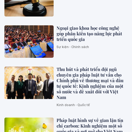
Ngoại giao khoa học công nghệ
góp phần kiến tạo năng lực phát
triển quốc gia
Sự kiện - Chính sách
Thu hút và phát triển đội ngũ
chuyên gia pháp luật tư vấn cho
Chính phủ về thương mại và đầu
tư quốc tế: Kinh nghiệm của một
số nước và đề xuất đối với Việt
Nam
Kinh doanh - Quốc tế
Pháp luật hình sự về gian lận tín
chỉ carbon: Kinh nghiệm một số
quốc gia và gợi mở cho Việt Nam