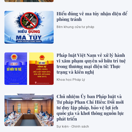
Hiểu đúng về ma túy nhận diện để
phòng tránh
Bên khung cửa tư pháp
Pháp luật Việt Nam về xử lý hành
vi xâm phạm quyền sở hữu trí tuệ
trong thương mại điện tử: Thực
trạng và kiến nghị
Khoa học Pháp Lý
Chủ nhiệm Ủy ban Pháp luật và
Tư pháp Phan Chí Hiếu: Đổi mới
tư duy lập pháp, bảo vệ lợi ích
quốc gia và khơi thông nguồn lực
phát triển
Sự kiện - Chính sách