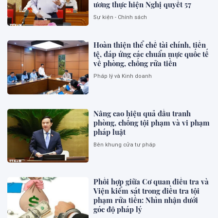
ương thực hiện Nghị quyết 57
Sự kiện - Chính sách
Hoàn thiện thể chế tài chính, tiền
tệ, đáp ứng các chuẩn mực quốc tế
về phòng, chống rửa tiền
Pháp lý và Kinh doanh
Nâng cao hiệu quả đấu tranh
phòng, chống tội phạm và vi phạm
pháp luật
Bên khung cửa tư pháp
Phối hợp giữa Cơ quan điều tra và
Viện kiểm sát trong điều tra tội
phạm rửa tiền: Nhìn nhận dưới
góc độ pháp lý