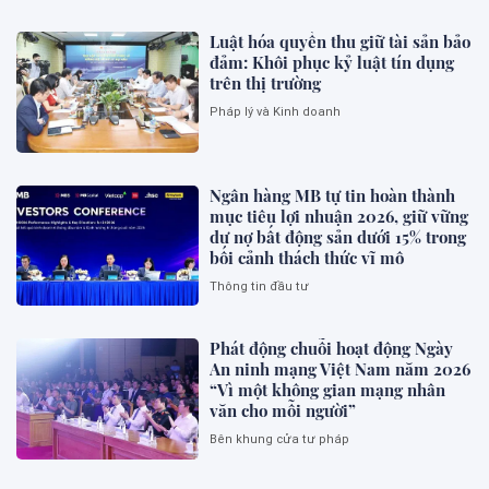
Luật hóa quyền thu giữ tài sản bảo
đảm: Khôi phục kỷ luật tín dụng
trên thị trường
Pháp lý và Kinh doanh
Ngân hàng MB tự tin hoàn thành
mục tiêu lợi nhuận 2026, giữ vững
dư nợ bất động sản dưới 15% trong
bối cảnh thách thức vĩ mô
Thông tin đầu tư
Phát động chuỗi hoạt động Ngày
An ninh mạng Việt Nam năm 2026
“Vì một không gian mạng nhân
văn cho mỗi người”
Bên khung cửa tư pháp