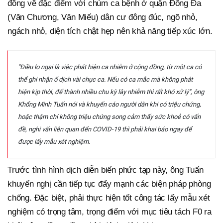
đồng về đặc điểm với chùm ca bệnh ở quận Đống Đa
(Văn Chương, Văn Miếu) dân cư đông đúc, ngõ nhỏ,
ngách nhỏ, diện tích chật hẹp nên khả năng tiếp xúc lớn.
"Điều lo ngại là việc phát hiện ca nhiễm ở cộng đồng, từ một ca có
thể ghi nhận ổ dịch vài chục ca. Nếu có ca mắc mà không phát
hiện kịp thời, để thành nhiều chu kỳ lây nhiễm thì rất khó xử lý", ông
Khổng Minh Tuấn nói và khuyến cáo người dân khi có triệu chứng,
hoặc thậm chí không triệu chứng song cảm thấy sức khoẻ có vấn
đề, nghi vấn liên quan đến COVID-19 thì phải khai báo ngay để
được lấy mẫu xét nghiệm.
Trước tình hình dịch diễn biến phức tạp này, ông Tuấn
khuyến nghị cần tiếp tục đẩy mạnh các biện pháp phòng
chống. Đặc biệt, phải thực hiện tốt công tác lấy mẫu xét
nghiệm có trọng tâm, trọng điểm với mục tiêu tách F0 ra