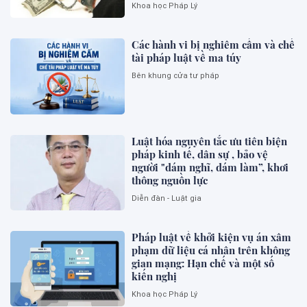
Khoa học Pháp Lý
Các hành vi bị nghiêm cấm và chế
tài pháp luật về ma túy
Bên khung cửa tư pháp
Luật hóa nguyên tắc ưu tiên biện
pháp kinh tế, dân sự , bảo vệ
người "dám nghĩ, dám làm”, khơi
thông nguồn lực
Diễn đàn - Luật gia
Pháp luật về khởi kiện vụ án xâm
phạm dữ liệu cá nhân trên không
gian mạng: Hạn chế và một số
kiến nghị
Khoa học Pháp Lý