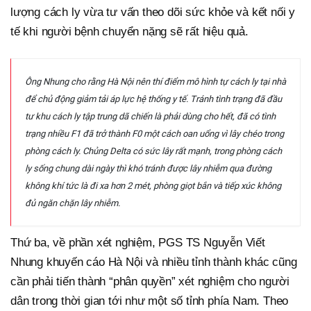
lượng cách ly vừa tư vấn theo dõi sức khỏe và kết nối y
tế khi người bệnh chuyển nặng sẽ rất hiệu quả.
Ông Nhung cho rằng Hà Nội nên thí điểm mô hình tự cách ly tại nhà
để chủ động giảm tải áp lực hệ thống y tế. Tránh tình trạng đã đầu
tư khu cách ly tập trung dã chiến là phải dùng cho hết, đã có tình
trạng nhiều F1 đã trở thành F0 một cách oan uổng vì lây chéo trong
phòng cách ly. Chủng Delta có sức lây rất mạnh, trong phòng cách
ly sống chung dài ngày thì khó tránh được lây nhiễm qua đường
không khí tức là đi xa hơn 2 mét, phòng giọt bắn và tiếp xúc không
đủ ngăn chặn lây nhiễm.
Thứ ba, về phần xét nghiệm, PGS TS Nguyễn Viết
Nhung khuyến cáo Hà Nội và nhiều tỉnh thành khác cũng
cần phải tiến thành “phân quyền” xét nghiệm cho người
dân trong thời gian tới như một số tỉnh phía Nam. Theo