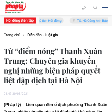
Hội đồng Biên tập
g Lý - Phó Chủ tịch Hội đồng
TS. Hà Công Anh Bảo - Phó Chủ tịch t
Trang chủ
Diễn đàn - Luật gia
Từ “điểm nóng” Thanh Xuân
Trung: Chuyên gia khuyến
nghị những biện pháp quyết
liệt dập dịch tại Hà Nội
06:47 30/08/2021
(Pháp lý) – Liên quan đến ổ dịch phường Thanh Xuân
Trung, nhiều chuyên gia y tế đánh giá khả năng lây