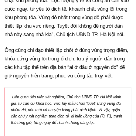
chặt khu phong tỏa. “Lực lượng y tế và công an cần vào
cuộc ngay, từ yếu tố dịch tế, khoanh chặt vùng lõi trong
khu phong tỏa. Vùng đỏ nhất trong vùng đỏ phải được
thiết lập khu vực riêng. Tuyệt đối không để người dân
nhà này sang nhà kia”, Chủ tịch UBND TP. Hà Nội nói.
Ông cũng chỉ đạo thiết lập chốt ở đúng vùng trọng điểm,
khóa cứng vùng lõi trong ổ dịch; lưu ý người dân trong
các khu tập thể trên địa bàn “ai ở đâu ở nguyên đó” để
giữ nguyên hiện trạng, phục vụ công tác truy vết.
Liên quan đến việc xét nghiệm, Chủ tịch UBND TP. Hà Nội đánh
giá, từ căn cứ khoa học, việc lấy mẫu chưa “quét” trúng vùng đỏ,
nhóm đỏ, nên mới có chuyện bùng phát dịch bệnh. Vì vậy, quận
cần chú ý xét nghiệm theo dịch tễ, di biến động của F0, F1, tranh
thủ từng giờ, từng ngày để nhanh chóng sàng lọc.