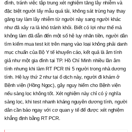
đình, tránh việc tập trung xét nghiệm tăng lây nhiễm và
đặc biệt người lấy mẫu quá tải, không sát trùng hay thay
găng tay làm lây nhiễm từ người này sang người khác
như đã xảy ra là khó tránh khỏi. Biết có lợi như thế mà
không làm đã dẫn đến một số hệ lụy nhãn tiền, người dân
tìm kiếm mua test kit trên mạng vào loại không phải danh
mục chuẩn của Bộ Y tế khuyến cáo, kết quả là âm tính
giả như một gia đình tại TP. Hồ Chí Minh nhiều lần âm
tính nhưng khi làm RT PCR thì 5 người trong nhà dương
tính. Hệ lụy thứ 2 như tại ổ dịch này, người đi khám ở
Bệnh viện (Hồng Ngọc), gây nguy hiểm cho Bệnh viện
nếu sàng lọc không tốt. Xét nghiệm này chỉ có ý nghĩa
sàng lọc, khi test nhanh kháng nguyên dương tính, người
dân cần báo ngay với cơ quan y tế để được xét nghiệm
khẳng định bằng RT PCR.