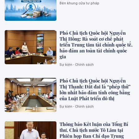
Bên khung cửa tư pháp
Phó Chủ tịch Quốc hội Nguyễn
Thị Hồng: Rà soát cơ chế phát
triển Trung tâm tài chính quốc tế,
bảo đảm an toàn tài chính quốc
gia
Sự kiện - Chính sách
Phó Chủ tịch Quốc hội Nguyễn
Thị Thanh: Đất đai là “phép thử”
lớn nhất bảo đảm tính công bằng
của Luật Phát triển đô thị
Sự kiện - Chính sách
Thông báo Kết luận của Tổng Bí
thư, Chủ tịch nước Tô Lâm tại
Phiên họp Ban Chỉ đạo Trung