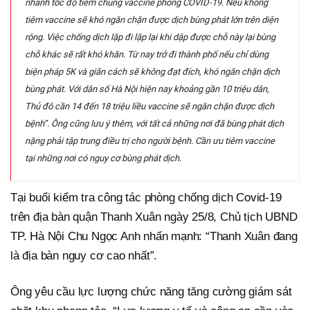
nhanh tốc độ tiêm chủng vaccine phòng COVID-19. Nếu không
tiêm vaccine sẽ khó ngăn chặn được dịch bùng phát lớn trên diện
rộng. Việc chống dịch lặp đi lặp lại khi dập được chỗ này lại bùng
chỗ khác sẽ rất khó khăn. Từ nay trở đi thành phố nếu chỉ dùng
biện pháp 5K và giãn cách sẽ không đạt đích, khó ngăn chặn dịch
bùng phát. Với dân số Hà Nội hiện nay khoảng gần 10 triệu dân,
Thủ đô cần 14 đến 18 triệu liều vaccine sẽ ngăn chặn được dịch
bệnh”. Ông cũng lưu ý thêm, với tất cả những nơi đã bùng phát dịch
nặng phải tập trung điều trị cho người bệnh. Cần ưu tiêm vaccine
tại những nơi có nguy cơ bùng phát dịch.
Tại buổi kiểm tra công tác phòng chống dịch Covid-19
trên địa bàn quận Thanh Xuân ngày 25/8, Chủ tịch UBND
TP. Hà Nội Chu Ngọc Anh nhấn mạnh: “Thanh Xuân đang
là địa bàn nguy cơ cao nhất”.
Ông yêu cầu lực lượng chức năng tăng cường giám sát