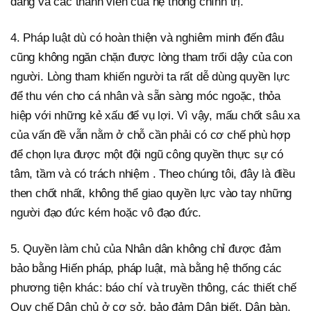
đảng và các thành viên của hệ thống chính trị.
4. Pháp luật dù có hoàn thiện và nghiêm minh đến đâu
cũng không ngăn chặn được lòng tham trổi dậy của con
người. Lòng tham khiến người ta rất dễ dùng quyền lực
để thu vén cho cá nhân và sẵn sàng móc ngoặc, thỏa
hiệp với những kẻ xấu để vụ lợi. Vì vậy, mấu chốt sâu xa
của vấn đề vẫn nằm ở chỗ cần phải có cơ chế phù hợp
để chọn lựa được một đội ngũ công quyền thực sự có
tâm, tầm và có trách nhiệm . Theo chúng tôi, đây là điều
then chốt nhất, không thể giao quyền lực vào tay những
người đạo đức kém hoặc vô đạo đức.
5. Quyền làm chủ của Nhân dân không chỉ được đảm
bảo bằng Hiến pháp, pháp luật, mà bằng hệ thống các
phương tiện khác: báo chí và truyền thông, các thiết chế
Quy chế Dân chủ ở cơ sở, bảo đảm Dân biết, Dân bàn,