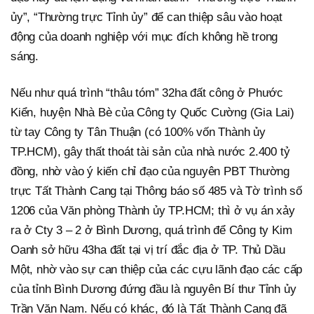
ủy”, “Thường trực Tỉnh ủy” để can thiệp sâu vào hoạt
động của doanh nghiệp với mục đích không hề trong
sáng.
Nếu như quá trình “thâu tóm” 32ha đất công ở Phước
Kiển, huyện Nhà Bè của Công ty Quốc Cường (Gia Lai)
từ tay Công ty Tân Thuận (có 100% vốn Thành ủy
TP.HCM), gây thất thoát tài sản của nhà nước 2.400 tỷ
đồng, nhờ vào ý kiến chỉ đạo của nguyên PBT Thường
trực Tất Thành Cang tại Thông báo số 485 và Tờ trình số
1206 của Văn phòng Thành ủy TP.HCM; thì ở vụ án xảy
ra ở Cty 3 – 2 ở Bình Dương, quá trình để Công ty Kim
Oanh sở hữu 43ha đất tại vị trí đắc địa ở TP. Thủ Dầu
Một, nhờ vào sự can thiệp của các cựu lãnh đạo các cấp
của tỉnh Bình Dương đứng đầu là nguyên Bí thư Tỉnh ủy
Trần Văn Nam. Nếu có khác, đó là Tất Thành Cang đã