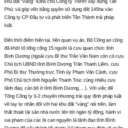
khu đất “vàng” 43ha cho Công ty TNHH xây dựng Tân
Phú; và góp vốn bằng quyền sử dụng đất 145ha vào
Công ty CP Đầu tư và phát triển Tân Thành trái pháp
luật.
Đến thời điểm hiện tại, liên quan vụ án, Bộ Công an cũng
đã khởi tố tổng cộng 15 người là cựu quan chức tỉnh
Bình Dương (ngoài cựu Bí thư Trần Văn Nam còn có cựu
Chủ tịch UBND tỉnh Bình Dương Trần Thanh Liêm, cựu
Phó Bí thư Thường trực Tỉnh ủy Phạm Văn Cành, cựu
Phó Chủ tịch tỉnh Nguyễn Thanh Trúc cùng nhiều cựu
lãnh đạo, cán bộ ở tỉnh Bình Dương… ). Với việc để
Tổng Công ty 3-2 chuyển nhượng trái quy định pháp luật
về tay tư nhân đối với hai khu đất “vàng” nói trên, làm
thất thoát tài sản nhà nước lên tới ngàn tỷ đồng, hành vi
sai phạm của các bị can nguyên là lãnh đạo tỉnh Bình