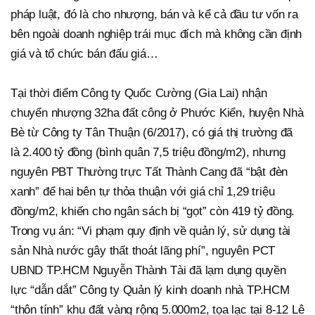
pháp luật, đó là cho nhượng, bán và kể cả đầu tư vốn ra
bên ngoài doanh nghiệp trái mục đích mà không cần định
giá và tổ chức bán đấu giá…
Tại thời điểm Công ty Quốc Cường (Gia Lai) nhận
chuyển nhượng 32ha đất công ở Phước Kiển, huyện Nhà
Bè từ Công ty Tân Thuận (6/2017), có giá thị trường đã
là 2.400 tỷ đồng (bình quân 7,5 triệu đồng/m2), nhưng
nguyên PBT Thường trực Tất Thành Cang đã “bật đèn
xanh” để hai bên tự thỏa thuận với giá chỉ 1,29 triệu
đồng/m2, khiến cho ngân sách bị “gọt” còn 419 tỷ đồng.
Trong vụ án: “Vi phạm quy định về quản lý, sử dụng tài
sản Nhà nước gây thất thoát lãng phí”, nguyên PCT
UBND TP.HCM Nguyễn Thành Tài đã lạm dụng quyền
lực “dẫn dắt” Công ty Quản lý kinh doanh nhà TP.HCM
“thôn tính” khu đất vàng rộng 5.000m2, tọa lạc tại 8-12 Lê