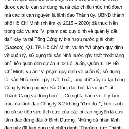
được các bị can sử dụng na ná các chiêu thức thủ đoạn
mà các bị can nguyên là lãnh đạo Thành ủy, UBND thành
phố Hồ Chí Minh (nhiệm kỳ 2015 – 2020) đã thực hiện
trong các vụ án: “Vi phạm các quy định về quản lý đất
đai” xảy ra tại Tổng Công ty bia rượu nước giải khát
(Sabeco), Q1, TP. Hồ Chí Minh; vụ án “Vi phạm quy định
về quản lý, sử dụng tài sản Nhà nước gây thất thoát lãng
phí” liên quan đến dự án 8-12 Lê Duẩn, Quận 1, TP Hồ
Chí Minh; vụ án “Vi phạm quy định về quản lý, sử dụng
tài sản Nhà nước gây thất thoát, lãng phí” xảy ra tại Tổng
Công ty Nông nghiệp Sài Gòn; đặc biệt là vụ án “Tất
Thành Cang và đồng bọn”… Có nghĩa hành vi cố ý làm
trái của lãnh đạo Công ty 3-2 không “đơn độc”, bên cạnh
họ có sự tiếp sức tích cực của các bị can nguyên là cựu
lãnh đạo đứng đầu ở Bình Dương. Những cá nhân lãnh
đạo này đã lạm dụng và nhân danh “Thường trực Thành