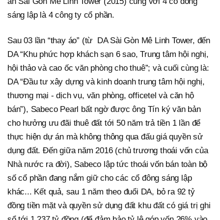
án Sài Gòn Mê Linh Tower (2015) cùng với 4 cổ đông
sáng lập là 4 công ty cổ phần.
Sau 03 lần “thay áo” (từ DA Sài Gòn Mê Linh Tower, đến
DA “Khu phức hợp khách sạn 6 sao, Trung tâm hội nghị,
hội thảo và cao ốc văn phòng cho thuê”; và cuối cùng là:
DA “Đầu tư xây dựng và kinh doanh trung tâm hội nghị,
thương mại - dịch vụ, văn phòng, officetel và căn hộ
bán”), Sabeco Pearl bất ngờ được ông Tín ký văn bản
cho hưởng ưu đãi thuê đất tới 50 năm trả tiền 1 lần để
thực hiện dự án mà không thông qua đấu giá quyền sử
dụng đất. Đến giữa năm 2016 (chủ trương thoái vốn của
Nhà nước ra đời), Sabeco lập tức thoái vốn bán toàn bộ
số cổ phần đang nắm giữ cho các cổ đông sáng lập
khác... Kết quả, sau 1 năm theo đuổi DA, bỏ ra 92 tỷ
đồng tiền mặt và quyền sử dụng đất khu đất có giá trị ghi
sổ tới 1.237 tỷ đồng (để đảm bảo tỷ lệ góp vốn 26% vào