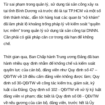
Từ sai phạm trong quản lý, sử dụng tài sản công xảy ra
tại tỉnh Bình Dương và trước đó là tại TP.HCM và một số
tỉnh thành khác, dẫn tới hàng loạt các quan bị “xộ khám”
đã làm phát lộ khoảng trống pháp lý về kiểm soát “quyền
lực mềm” trong quản lý sử dụng tài sản công tại DNNN.
Cần phải có giải pháp căn cơ trong dài hạn để không
chế.
Thời gian qua, Ban Chấp hành Trung ương Đảng đã ban
hành nhiều quy định nhằm để khống chế và kiểm soát
quyền lực của cán bộ, đảng viên như Quy định số 47 –
QĐ/TW về 19 điều cấm đảng viên không được làm; Quy
định số 30-QĐ/TW về công tác kiểm tra, giám sát, kỷ
luật của Đảng; Quy định số 102 - QĐ/TW về xử lý kỷ luật
đảng viên vi phạm; đặc biệt là Quy định số 08 - QĐi/TW
về nêu gương của cán bộ, đảng viên, trước hết là Ủy