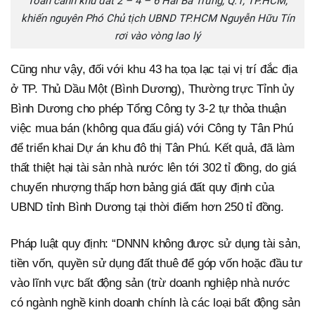
Toàn cảnh khu đất 2 – 4 – 6 Hai Bà Trưng, Q.1, TP.HCM,
khiến nguyên Phó Chủ tịch UBND TP.HCM Nguyễn Hữu Tín
rơi vào vòng lao lý
Cũng như vậy, đối với khu 43 ha tọa lạc tại vị trí đắc địa
ở TP. Thủ Dầu Một (Bình Dương), Thường trực Tỉnh ủy
Bình Dương cho phép Tổng Công ty 3-2 tự thỏa thuận
việc mua bán (không qua đấu giá) với Công ty Tân Phú
để triển khai Dự án khu đô thị Tân Phú. Kết quả, đã làm
thất thiệt hại tài sản nhà nước lên tới 302 tỉ đồng, do giá
chuyển nhượng thấp hơn bảng giá đất quy định của
UBND tỉnh Bình Dương tại thời điểm hơn 250 tỉ đồng.
Pháp luật quy định: “DNNN không được sử dụng tài sản,
tiền vốn, quyền sử dụng đất thuê để góp vốn hoặc đầu tư
vào lĩnh vực bất động sản (trừ doanh nghiệp nhà nước
có ngành nghề kinh doanh chính là các loại bất động sản