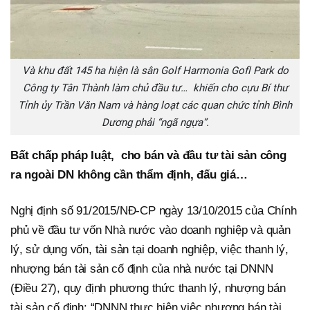
Và khu đất 145 ha hiện là sân Golf Harmonia Gofl Park do
Công ty Tân Thành làm chủ đầu tư… khiến cho cựu Bí thư
Tỉnh ủy Trần Văn Nam và hàng loạt các quan chức tỉnh Bình
Dương phải “ngã ngựa”.
Bất chấp pháp luật, cho bán và đầu tư tài sản công
ra ngoài DN không cần thẩm định, đấu giá…
Nghị định số 91/2015/NĐ-CP ngày 13/10/2015 của Chính
phủ về đầu tư vốn Nhà nước vào doanh nghiệp và quản
lý, sử dụng vốn, tài sản tại doanh nghiệp, việc thanh lý,
nhượng bán tài sản cố định của nhà nước tại DNNN
(Điều 27), quy định phương thức thanh lý, nhượng bán
tài sản cố định: “DNNN thực hiện việc nhượng bán tài