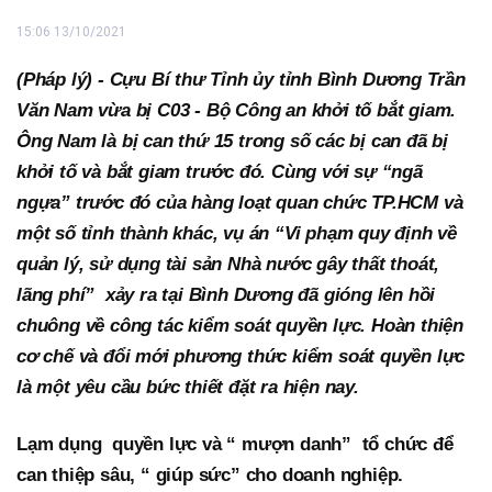
15:06 13/10/2021
(Pháp lý) - Cựu Bí thư Tỉnh ủy tỉnh Bình Dương Trần
Văn Nam vừa bị C03 - Bộ Công an khởi tố bắt giam.
Ông Nam là bị can thứ 15 trong số các bị can đã bị
khởi tố và bắt giam trước đó. Cùng với sự “ngã
ngựa” trước đó của hàng loạt quan chức TP.HCM và
một số tỉnh thành khác, vụ án “Vi phạm quy định về
quản lý, sử dụng tài sản Nhà nước gây thất thoát,
lãng phí” xảy ra tại Bình Dương đã gióng lên hồi
chuông về công tác kiểm soát quyền lực. Hoàn thiện
cơ chế và đổi mới phương thức kiểm soát quyền lực
là một yêu cầu bức thiết đặt ra hiện nay.
Lạm dụng quyền lực và “ mượn danh” tổ chức để
can thiệp sâu, “ giúp sức” cho doanh nghiệp.