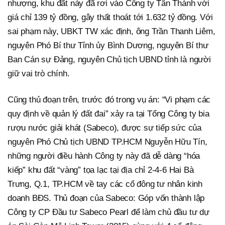
nhượng, khu đất này đã rơi vào Công ty Tân Thành với
giá chỉ 139 tỷ đồng, gây thất thoát tới 1.632 tỷ đồng. Với
sai phạm này, UBKT TW xác định, ông Trần Thanh Liêm,
nguyên Phó Bí thư Tỉnh ủy Bình Dương, nguyên Bí thư
Ban Cán sự Đảng, nguyên Chủ tịch UBND tỉnh là người
giữ vai trò chính.
Cũng thủ đoạn trên, trước đó trong vụ án: “Vi phạm các
quy định về quản lý đất đai” xảy ra tại Tổng Công ty bia
rượu nước giải khát (Sabeco), được sự tiếp sức của
nguyên Phó Chủ tịch UBND TP.HCM Nguyễn Hữu Tín,
những người điều hành Công ty này đã dễ dàng “hóa
kiếp” khu đất “vàng” tọa lạc tại địa chỉ 2-4-6 Hai Bà
Trưng, Q.1, TP.HCM về tay các cổ đông tư nhân kinh
doanh BĐS. Thủ đoạn của Sabeco: Góp vốn thành lập
Công ty CP Đầu tư Sabeco Pearl để làm chủ đầu tư dự