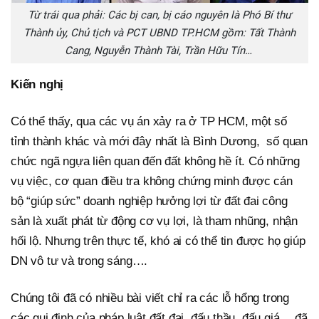
Từ trái qua phải: Các bị can, bị cáo nguyên là Phó Bí thư
Thành ủy, Chủ tịch và PCT UBND TP.HCM gồm: Tất Thành
Cang, Nguyễn Thành Tài, Trần Hữu Tín…
Kiến nghị
Có thể thấy, qua các vụ án xảy ra ở TP HCM, một số
tỉnh thành khác và mới đây nhất là Bình Dương, số quan
chức ngã ngựa liên quan đến đất không hề ít. Có những
vụ việc, cơ quan điều tra không chứng minh được cán
bộ “giúp sức” doanh nghiệp hưởng lợi từ đất đai công
sản là xuất phát từ động cơ vụ lợi, là tham nhũng, nhận
hối lộ. Nhưng trên thực tế, khó ai có thể tin được họ giúp
DN vô tư và trong sáng….
Chúng tôi đã có nhiều bài viết chỉ ra các lỗ hổng trong
các qui định của pháp luật đất đai, đấu thầu, đấu giá….đã