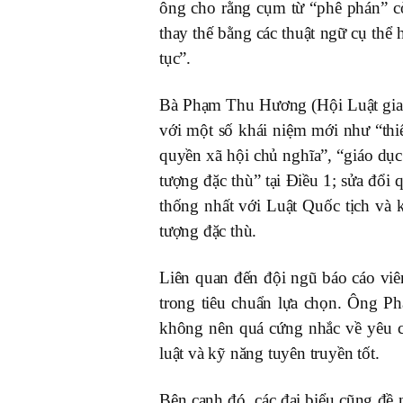
ông cho rằng cụm từ “phê phán” cò
thay thế bằng các thuật ngữ cụ thể 
tục”.
Bà Phạm Thu Hương (Hội Luật gia T
với một số khái niệm mới như “thi
quyền xã hội chủ nghĩa”, “giáo dục
tượng đặc thù” tại Điều 1; sửa đổ
thống nhất với Luật Quốc tịch và
tượng đặc thù.
Liên quan đến đội ngũ báo cáo viên
trong tiêu chuẩn lựa chọn. Ông P
không nên quá cứng nhắc về yêu c
luật và kỹ năng tuyên truyền tốt.
Bên cạnh đó, các đại biểu cũng đề 