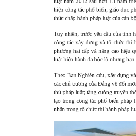
luật năm 2012 sau hơn 13 năm triể
hiện công tác phổ biến, giáo dục p
thức chấp hành pháp luật của cán b
Tuy nhiên, trước yêu cầu của tình h
công tác xây dựng và tổ chức thi 
phương hai cấp và nâng cao hiệu qu
luật hiện hành đã bộc lộ những hạn 
Theo Ban Nghiên cứu, xây dựng và p
các chủ trương của Đảng về đổi mới
thủ pháp luật; tăng cường truyền t
tạo trong công tác phổ biến pháp l
nhân trong tổ chức thi hành pháp lu