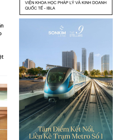
án
o
ệt