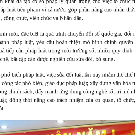
n khai đã tạo cơ sở pháp lý quan trọng cho việc tổ chức t
háp luật trên phạm vi cả nước, góp phần nâng cao nhận thức
ộ, công chức, viên chức và Nhân dân.
ình mới, đặc biệt là quá trình chuyển đổi số quốc gia, đổi
hành pháp luật, yêu cầu hoàn thiện mô hình chính quyền 
ả tiếp cận pháp luật trong môi trường số, nhiều quy định 
chế, bất cập cần được nghiên cứu sửa đổi, bổ sung.
hổ biến pháp luật, việc sửa đổi luật lần này nhằm thể chế 
 công tác phổ biến, giáo dục pháp luật; xây dựng văn hóa t
hông chính sách; đẩy mạnh ứng dụng công nghệ số, trí tuệ n
uật; đồng thời nâng cao trách nhiệm của cơ quan, tổ chức,
ật.