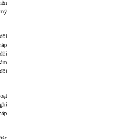
nên
g mỹ
đối
háp
đối
đảm
đối
oạt
ghị
háp
tác