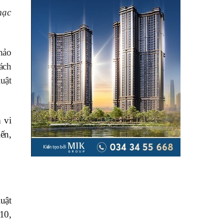
mạc
thảo
ách
luật
 vi
ến,
uật
10,