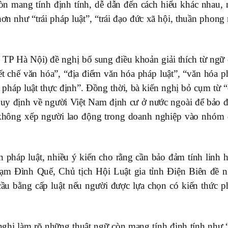
n mang tính định tính, dễ dẫn đến cách hiểu khác nhau, 
hơn như “trái pháp luật”, “trái đạo đức xã hội, thuần phon
P Hà Nội) đề nghị bổ sung điều khoản giải thích từ ngữ 
ết chế văn hóa”, “địa điểm văn hóa pháp luật”, “văn hóa p
 pháp luật thực định”. Đồng thời, bà kiến nghị bỏ cụm từ “
i quy định về người Việt Nam định cư ở nước ngoài để bảo 
 không xếp người lao động trong doanh nghiệp vào nhóm 
 pháp luật, nhiều ý kiến cho rằng cần bảo đảm tính linh h
hạm Đình Quế, Chủ tịch Hội Luật gia tỉnh Điện Biên đề n
ầu bằng cấp luật nếu người được lựa chọn có kiến thức p
nghị làm rõ những thuật ngữ còn mang tính định tính như “