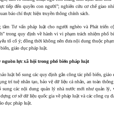
trực tiếp đến quyền con người”; nghiên cứu cơ chế giao nh
uan báo chí thực hiện truyền thông chính sách.
âm Tư vấn pháp luật cho người nghèo và Phát triển c
nh” trong quy định về hành vi vi phạm trách nhiệm phổ bi
 yếu tố cố ý; đồng thời không nên đưa nội dung thuộc phạm
biến, giáo dục pháp luật.
 nguồn lực xã hội trong phổ biến pháp luật
hảo luật bổ sung các quy định gắn công tác phổ biến, giáo 
ng trí tuệ nhân tạo, bảo vệ dữ liệu cá nhân, an toàn thông
 sung các nội dung quản lý nhà nước mới như quản lý, 
dựng cơ sở dữ liệu quốc gia về pháp luật và các công cụ đ
áo dục pháp luật.