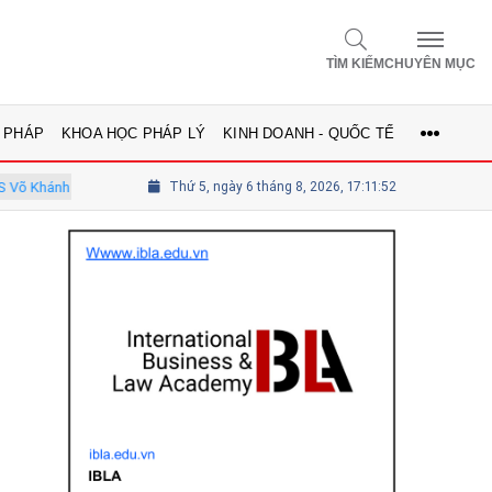
TÌM KIẾM
CHUYÊN MỤC
 PHÁP
KHOA HỌC PHÁP LÝ
KINH DOANH - QUỐC TẾ
- Ủy viên Hội đồng
Thứ 5, ngày 6 tháng 8, 2026, 17:11:54
Tổng biên tập Lê Thị Mai Phương - Ủy viên thườ