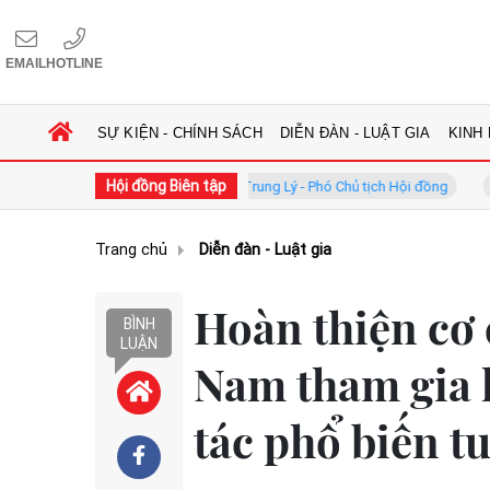
EMAIL
HOTLINE
SỰ KIỆN - CHÍNH SÁCH
DIỄN ĐÀN - LUẬT GIA
KINH
Hội đồng Biên tập
GS.TS. Phan Trung Lý - Phó Chủ tịch Hội đồng
TS. Hà Công 
Trang chủ
Diễn đàn - Luật gia
Hoàn thiện cơ 
BÌNH
LUẬN
Nam tham gia 
tác phổ biến t