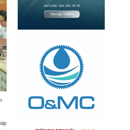
o
háp