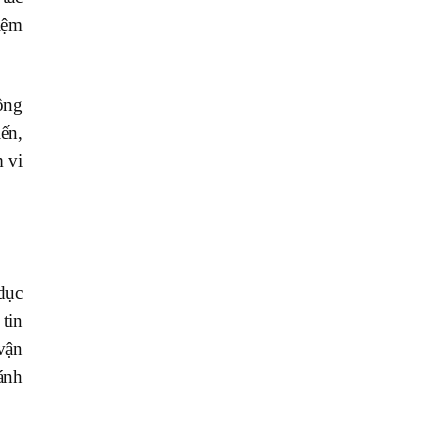
iệm
ộng
ến,
 vi
dục
 tin
vận
ánh