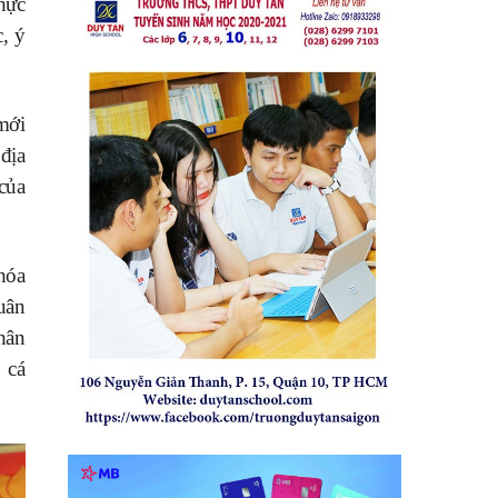
hực
, ý
 mới
địa
của
hóa
uân
hân
 cá