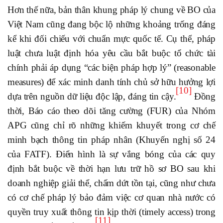
Hơn thế nữa, bản thân khung pháp lý chung về BO của
Việt Nam cũng đang bộc lộ những khoảng trống đáng
kể khi đối chiếu với chuẩn mực quốc tế. Cụ thể, pháp
luật chưa luật định hóa yêu cầu bắt buộc tổ chức tài
chính phải áp dụng “các biện pháp hợp lý” (reasonable
measures) để xác minh danh tính chủ sở hữu hưởng lợi
[10]
dựa trên nguồn dữ liệu độc lập, đáng tin cậy.
Đồng
thời, Báo cáo theo dõi tăng cường (FUR) của Nhóm
APG cũng chỉ rõ những khiếm khuyết trong cơ chế
minh bạch thông tin pháp nhân (Khuyến nghị số 24
của FATF). Điển hình là sự vắng bóng của các quy
định bắt buộc về thời hạn lưu trữ hồ sơ BO sau khi
doanh nghiệp giải thể, chấm dứt tồn tại, cũng như chưa
có cơ chế pháp lý bảo đảm việc cơ quan nhà nước có
quyền truy xuất thông tin kịp thời (timely access) trong
[11]