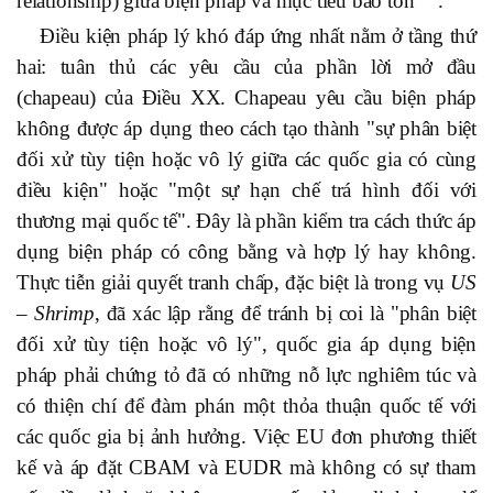
relationship) giữa biện pháp và mục tiêu bảo tồn
.
Đ
iều kiện pháp lý khó đáp ứng nhất nằm ở tầng thứ
hai: tuân thủ các yêu cầu của phần lời mở đầu
(chapeau) của Điều XX. Chapeau yêu cầu biện pháp
không được áp dụng theo cách tạo thành "sự phân biệt
đối xử tùy tiện hoặc vô lý giữa các quốc gia có cùng
điều kiện" hoặc "một sự hạn chế trá hình đối với
thương mại quốc tế". Đây là phần kiểm tra cách thức áp
dụng biện pháp có công bằng và hợp lý hay không.
Thực tiễn giải quyết tranh chấp, đặc biệt là trong vụ
US
– Shrimp
, đã xác lập rằng để tránh bị coi là "phân biệt
đối xử tùy tiện hoặc vô lý", quốc gia áp dụng biện
pháp phải chứng tỏ đã có những nỗ lực nghiêm túc và
có thiện chí để đàm phán một thỏa thuận quốc tế với
các quốc gia bị ảnh hưởng. Việc EU đơn phương thiết
kế và áp đặt CBAM và EUDR mà không có sự tham