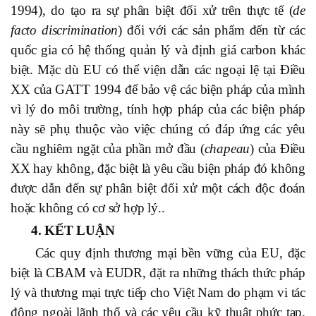
1994), do tạo ra sự phân biệt đối xử trên thực tế (
de
facto discrimination
) đối với các sản phẩm đến từ các
quốc gia có hệ thống quản lý và định giá carbon khác
biệt. Mặc dù EU có thể viện dẫn các ngoại lệ tại Điều
XX của GATT 1994 để bảo vệ các biện pháp của mình
vì lý do môi trường, tính hợp pháp của các biện pháp
này sẽ phụ thuộc vào việc chúng có đáp ứng các yêu
cầu nghiêm ngặt của phần mở đầu (
chapeau
) của Điều
XX hay không, đặc biệt là yêu cầu biện pháp đó không
được dẫn đến sự phân biệt đối xử một cách độc đoán
hoặc không có cơ sở hợp lý..
4. KẾT LUẬN
Các quy định thương mại bền vững của EU, đặc
biệt là CBAM và EUDR, đặt ra những thách thức pháp
lý và thương mại trực tiếp cho Việt Nam do phạm vi tác
động ngoài lãnh thổ và các yêu cầu kỹ thuật phức tạp.