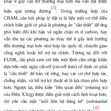
khác ít gây cản trở thương mại hơn mà vẫn đạt được
[3]
hiệu quả tương đương
. Trong trường hợp của
CBAM, câu hỏi pháp lý đặt ra là liệu một cơ chế điều
chỉnh biên giới có phải là phương án "cần thiết" để ứng
phó biến đổi khí hậu và ngăn chặn rò rỉ carbon, hay
vẫn tồn tại các phương án thay thế ít gây ảnh hưởng
đến thương mại hơn như hợp tác quốc tế, chuyển giao
công nghệ, hoặc hỗ trợ tài chính. Tương tự, đối với
EUDR, cần phải xem xét liệu một lệnh cấm nhập khẩu
dựa trên một ngày cắt-off (cut-off date) cố định có phải
là "cần thiết" để bảo vệ rừng, hay các cơ chế hợp tác,
chứng nhận, và hỗ trợ kỹ thuật sẽ là lựa chọn phù hợp
hơn. Ngược lại, điều kiện "liên quan đến" (relating to)
của Điều XX(g) được diễn giải một cách linh hoạt hơn,
chỉ yêu cầu một "mối liên hệ đáng kể" (substantial
[4]