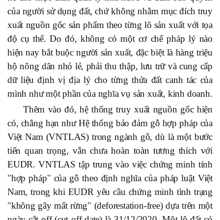
của người sử dụng đất, chứ không nhằm mục đích truy
xuất nguồn gốc sản phẩm theo từng lô sản xuất với tọa
độ cụ thể. Do đó, không có một cơ chế pháp lý nào
hiện nay bắt buộc người sản xuất, đặc biệt là hàng triệu
hộ nông dân nhỏ lẻ, phải thu thập, lưu trữ và cung cấp
dữ liệu định vị địa lý cho từng thửa đất canh tác của
mình như một phần của nghĩa vụ sản xuất, kinh doanh.
Thêm vào đó, hệ thống truy xuất nguồn gốc hiện
có, chẳng hạn như Hệ thống bảo đảm gỗ hợp pháp của
Việt Nam (VNTLAS) trong ngành gỗ, dù là một bước
tiến quan trọng, vẫn chưa hoàn toàn tương thích với
EUDR. VNTLAS tập trung vào việc chứng minh tính
"hợp pháp" của gỗ theo định nghĩa của pháp luật Việt
Nam, trong khi EUDR yêu cầu chứng minh tình trạng
"không gây mất rừng" (deforestation-free) dựa trên một
ngày cắt-off (cut-off date) là 31/12/2020. Một lô đất có