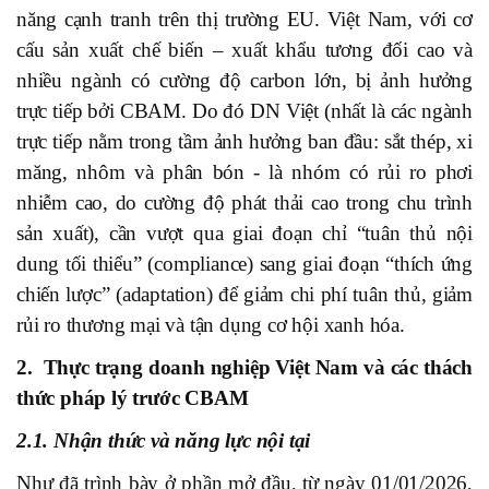
năng cạnh tranh trên thị trường EU. Việt Nam, với cơ
cấu sản xuất chế biến – xuất khẩu tương đối cao và
nhiều ngành có cường độ carbon lớn, bị ảnh hưởng
trực tiếp bởi CBAM. Do đó DN Việt (nhất là các ngành
trực tiếp nằm trong tầm ảnh hưởng ban đầu: sắt thép, xi
măng, nhôm và phân bón - là nhóm có rủi ro phơi
nhiễm cao, do cường độ phát thải cao trong chu trình
sản xuất), cần vượt qua giai đoạn chỉ “tuân thủ nội
dung tối thiểu” (compliance) sang giai đoạn “thích ứng
chiến lược” (adaptation) để giảm chi phí tuân thủ, giảm
rủi ro thương mại và tận dụng cơ hội xanh hóa.
2. Thực trạng doanh nghiệp Việt Nam và các thách
thức pháp lý trước CBAM
2.1. Nhận thức và năng lực nội tại
Như đã trình bày ở phần mở đầu, từ ngày 01/01/2026,