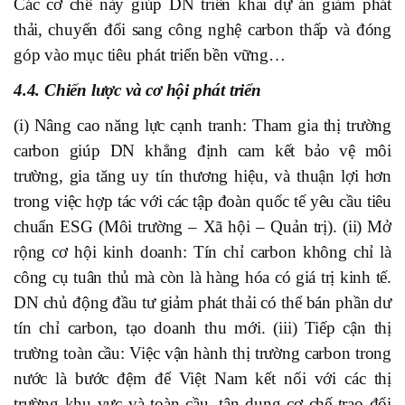
Các cơ chế này giúp DN triển khai dự án giảm phát
thải, chuyển đổi sang công nghệ carbon thấp và đóng
góp vào mục tiêu phát triển bền vững…
4.4. Chiến lược và cơ hội phát triển
(i) Nâng cao năng lực cạnh tranh: Tham gia thị trường
carbon giúp DN khẳng định cam kết bảo vệ môi
trường, gia tăng uy tín thương hiệu, và thuận lợi hơn
trong việc hợp tác với các tập đoàn quốc tế yêu cầu tiêu
chuẩn ESG (Môi trường – Xã hội – Quản trị). (ii) Mở
rộng cơ hội kinh doanh: Tín chỉ carbon không chỉ là
công cụ tuân thủ mà còn là hàng hóa có giá trị kinh tế.
DN chủ động đầu tư giảm phát thải có thể bán phần dư
tín chỉ carbon, tạo doanh thu mới. (iii) Tiếp cận thị
trường toàn cầu:
Việc vận hành thị trường carbon trong
nước là bước đệm để Việt Nam kết nối với các thị
trường khu vực và toàn cầu, tận dụng cơ chế trao đổi