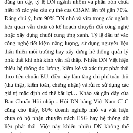
đáng tin cậy, tỷ lệ DN ngành nhôm và phân bón chưa
hiểu rõ các yêu cầu cụ thể của CBAM lên tới gần 70%.
Đáng chú ý, hơn 90% DN nhỏ và vừa trong các ngành
liên quan vẫn chưa có kế hoạch chuyển đổi công nghệ
hoặc xây dựng chuỗi cung ứng xanh. Tỷ lệ đầu tư vào
công nghệ tiết kiệm năng lượng, sử dụng nguyên liệu
thân thiện môi trường hay xây dựng hệ thống quản lý
phát thải khí nhà kính vẫn rất thấp. Nhiều DN Việt hiện
thiếu hệ thống đo lường, kiểm kê và xác thực phát thải
theo tiêu chuẩn EU; điều này làm tăng chi phí tuân thủ
(thu thập, kiểm toán, chứng nhận) và rủi ro sử dụng các
giá trị mặc định có thể bất lợi… Khảo sát gần đây của
Ban Chuẩn Hội nhập - Hội DN hàng Việt Nam CLC
cũng cho thấy, 80% doanh nghiệp nhỏ và vừa hiện
chưa có bộ phận chuyên trách ESG hay hệ thống dữ
liệu phát thải. Việc này khiến nhiều DN không thể