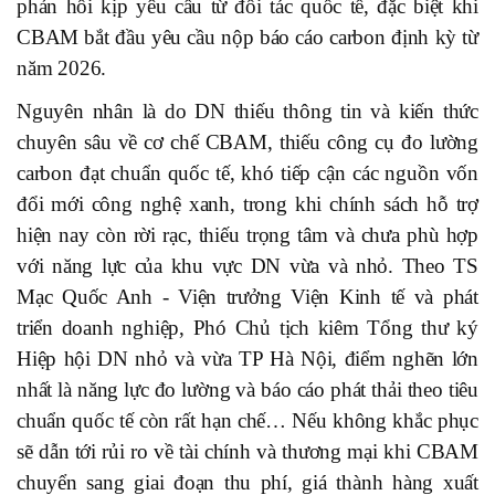
phản hồi kịp yêu cầu từ đối tác quốc tế, đặc biệt khi
CBAM bắt đầu yêu cầu nộp báo cáo carbon định kỳ từ
năm 2026.
Nguyên nhân là do DN thiếu thông tin và kiến thức
chuyên sâu về cơ chế CBAM, thiếu công cụ đo lường
carbon đạt chuẩn quốc tế, khó tiếp cận các nguồn vốn
đổi mới công nghệ xanh, trong khi chính sách hỗ trợ
hiện nay còn rời rạc, thiếu trọng tâm và chưa phù hợp
với năng lực của khu vực DN vừa và nhỏ. Theo TS
Mạc Quốc Anh - Viện trưởng Viện Kinh tế và phát
triển doanh nghiệp, Phó Chủ tịch kiêm Tổng thư ký
Hiệp hội DN nhỏ và vừa TP Hà Nội, điểm nghẽn lớn
nhất là năng lực đo lường và báo cáo phát thải theo tiêu
chuẩn quốc tế còn rất hạn chế… Nếu không khắc phục
sẽ dẫn tới rủi ro về tài chính và thương mại khi CBAM
chuyển sang giai đoạn thu phí, giá thành hàng xuất