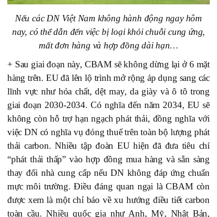
Nếu các DN Việt Nam không hành động ngay hôm
nay, có thể dẫn đến việc bị loại khỏi chuỗi cung ứng,
mất đơn hàng và hợp đồng dài hạn…
+ Sau giai đoạn này, CBAM sẽ không dừng lại ở 6 mặt
hàng trên. EU đã lên lộ trình mở rộng áp dụng sang các
lĩnh vực như hóa chất, dệt may, da giày và ô tô trong
giai đoạn 2030-2034. Có nghĩa đến năm 2034, EU sẽ
không còn hỗ trợ hạn ngạch phát thải, đồng nghĩa với
việc DN có nghĩa vụ đóng thuế trên toàn bộ lượng phát
thải carbon. Nhiều tập đoàn EU hiện đã đưa tiêu chí
“phát thải thấp” vào hợp đồng mua hàng và sẵn sàng
thay đổi nhà cung cấp nếu DN không đáp ứng chuẩn
mực môi trường. Điều đáng quan ngại là CBAM còn
được xem là một chỉ báo về xu hướng điều tiết carbon
toàn cầu. Nhiều quốc gia như Anh, Mỹ, Nhật Bản,