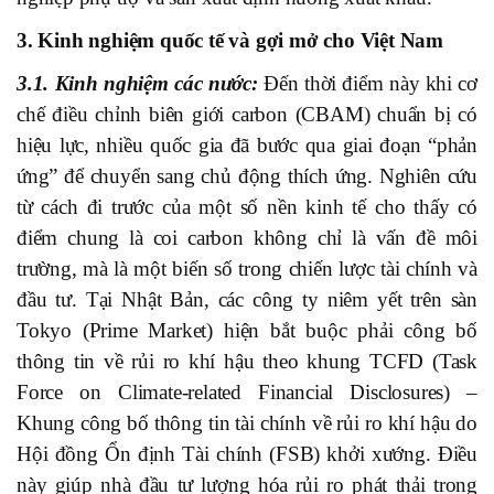
3. Kinh nghiệm quốc tế và gợi mở cho Việt Nam
3.1. Kinh nghiệm các nước:
Đến thời điểm này khi cơ
chế điều chỉnh biên giới carbon (CBAM) chuẩn bị có
hiệu lực, nhiều quốc gia đã bước qua giai đoạn “phản
ứng” để chuyển sang chủ động thích ứng. Nghiên cứu
từ cách đi trước của một số nền kinh tế cho thấy có
điểm chung là coi carbon không chỉ là vấn đề môi
trường, mà là một biến số trong chiến lược tài chính và
đầu tư. Tại Nhật Bản, các công ty niêm yết trên sàn
Tokyo (Prime Market) hiện bắt buộc phải công bố
thông tin về rủi ro khí hậu theo khung TCFD (Task
Force on Climate-related Financial Disclosures) –
Khung công bố thông tin tài chính về rủi ro khí hậu do
Hội đồng Ổn định Tài chính (FSB) khởi xướng. Điều
này giúp nhà đầu tư lượng hóa rủi ro phát thải trong