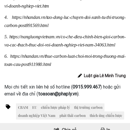
vi-doanh-nghiep-viet.htm
4. https://nhandan.vn/tao-dong-luc-chuyen-doi-xanh-tu-thi-truong-
carbon-post891569.html
5. https://nangluongvietnam.vn/co-che-dieu-chinh-bien-gioi-carbon-
va-cac-thach-thuc-doi-voi-doanh-nghiep-viet-nam-34063.html
6. https://nhandan.vn/thue-carbon-luat-choi-moi-trong-thuong-mai-
toan-cau-post911980.html
Luật gia Lê Minh Trung
Mọi chi tiết xin liên hệ số hotline (
0915.999.467
) hoặc gửi
email về địa chỉ (
toasoan@phaply.vn
).
CBAM
EU
chiến lược pháp lý
thị trường carbon
doanh nghiệp Việt Nam
phát thải carbon
thích ứng chiến lược