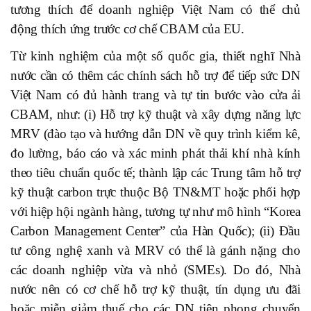
tương thích để doanh nghiệp Việt Nam có thể chủ
động thích ứng trước cơ chế CBAM của EU.
Từ kinh nghiệm của một số quốc gia, thiết nghĩ Nhà
nước cần có thêm các chính sách hỗ trợ để tiếp sức DN
Việt Nam có đủ hành trang và tự tin bước vào cửa ải
CBAM, như: (i) Hỗ trợ kỹ thuật và xây dựng năng lực
MRV (đào tạo và hướng dẫn DN về quy trình kiểm kê,
đo lường, báo cáo và xác minh phát thải khí nhà kính
theo tiêu chuẩn quốc tế; thành lập các Trung tâm hỗ trợ
kỹ thuật carbon trực thuộc Bộ TN&MT hoặc phối hợp
với hiệp hội ngành hàng, tương tự như mô hình “Korea
Carbon Management Center” của Hàn Quốc); (ii) Đầu
tư công nghệ xanh và MRV có thể là gánh nặng cho
các doanh nghiệp vừa và nhỏ (SMEs). Do đó, Nhà
nước nên có cơ chế hỗ trợ kỹ thuật, tín dụng ưu đãi
hoặc miễn giảm thuế cho các DN tiên phong chuyển