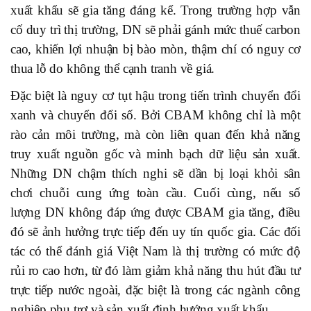
xuất khẩu sẽ gia tăng đáng kể. Trong trường hợp vẫn
cố duy trì thị trường, DN sẽ phải gánh mức thuế carbon
cao, khiến lợi nhuận bị bào mòn, thậm chí có nguy cơ
thua lỗ do không thể cạnh tranh về giá.
Đặc biệt là nguy cơ tụt hậu trong tiến trình chuyển đổi
xanh và chuyển đổi số. Bởi CBAM không chỉ là một
rào cản môi trường, mà còn liên quan đến khả năng
truy xuất nguồn gốc và minh bạch dữ liệu sản xuất.
Những DN chậm thích nghi sẽ dần bị loại khỏi sân
chơi chuỗi cung ứng toàn cầu. Cuối cùng, nếu số
lượng DN không đáp ứng được CBAM gia tăng, điều
đó sẽ ảnh hưởng trực tiếp đến uy tín quốc gia. Các đối
tác có thể đánh giá Việt Nam là thị trường có mức độ
rủi ro cao hơn, từ đó làm giảm khả năng thu hút đầu tư
trực tiếp nước ngoài, đặc biệt là trong các ngành công
nghiệp phụ trợ và sản xuất định hướng xuất khẩu.