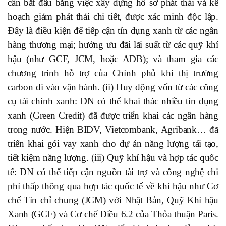
cần bắt đầu bằng việc xây dựng hồ sơ phát thải và kế
hoạch giảm phát thải chi tiết, được xác minh độc lập.
Đây là điều kiện để tiếp cận tín dụng xanh từ các ngân
hàng thương mại; hưởng ưu đãi lãi suất từ các quỹ khí
hậu (như GCF, JCM, hoặc ADB); và tham gia các
chương trình hỗ trợ của Chính phủ khi thị trường
carbon đi vào vận hành. (ii) Huy động vốn từ các công
cụ tài chính xanh: DN có thể khai thác nhiều tín dụng
xanh (Green Credit) đã được triển khai các ngân hàng
trong nước. Hiện BIDV, Vietcombank, Agribank… đã
triển khai gói vay xanh cho dự án năng lượng tái tạo,
tiết kiệm năng lượng. (iii) Quỹ khí hậu và hợp tác quốc
tế: DN có thể tiếp cận nguồn tài trợ và công nghệ chi
phí thấp thông qua hợp tác quốc tế về khí hậu như Cơ
chế Tín chỉ chung (JCM) với Nhật Bản, Quỹ Khí hậu
Xanh (GCF) và Cơ chế Điều 6.2 của Thỏa thuận Paris.