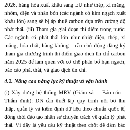
2026, hàng hóa xuất khẩu sang EU như thép, xi măng,
nhôm, điện và phân bón (các ngành có kim ngạch xuất
khẩu lớn) sang sẽ bị áp thuế carbon dựa trên cường độ
phát thải. (iii) Tham gia giai đoạn thí điểm trong nước:
Các ngành có phát thải lớn như nhiệt điện, thép, xi
măng, hóa chất, hàng không... cần chủ động đăng ký
tham gia chương trình thí điểm giao dịch tín chỉ carbon
năm 2025 để làm quen với cơ chế phân bổ hạn ngạch,
báo cáo phát thải, và giao dịch tín chỉ.
4.2. Nâng cao năng lực kỹ thuật và vận hành
(i) Xây dựng hệ thống MRV (Giám sát – Báo cáo –
Thẩm định): DN cần thiết lập quy trình nội bộ thu
thập, quản lý và kiểm định dữ liệu theo chuẩn quốc tế,
đồng thời đào tạo nhân sự chuyên trách về quản lý phát
thải. Vì đây là yêu cầu kỹ thuật then chốt để đảm bảo