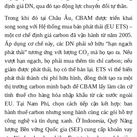
định giá DN, qua đó tạo động lực chuyển đổi tự thân.
Trong khi đó tại Châu Âu, CBAM được triển khai
song song với Hệ thống mua bán phát thải (EU ETS) –
một cơ chế định giá carbon đã vận hành từ năm 2005.
Áp dụng cơ chế này, các DN phải sở hữu “hạn ngạch
phát thải” tương ứng với lượng CO₂ mà họ tạo ra. Nếu
vượt hạn ngạch, họ phải mua thêm tín chỉ carbon; nếu
giảm được phát thải, họ có thể bán lại. ETS vì thế biến
phát thải thành chi phí hữu hình, đồng thời tạo ra một
thị trường carbon minh bạch để CBAM lấy làm căn cứ
tính thuế cho hàng hóa nhập khẩu từ các nước ngoài
EU. Tại Nam Phi, chọn cách tiếp cận kết hợp: ban
hành thuế carbon nhưng song hành cùng các gói hỗ trợ
công nghệ và tín dụng xanh. Ở Indonesia, Quỹ Năng
lượng Bền vững Quốc gia (SEF) cung cấp khoản vay