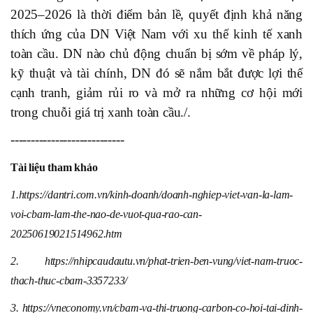
2025–2026 là thời điểm bản lề, quyết định khả năng
thích ứng của DN Việt Nam với xu thế kinh tế xanh
toàn cầu. DN nào chủ động chuẩn bị sớm về pháp lý,
kỹ thuật và tài chính, DN đó sẽ nắm bắt được lợi thế
cạnh tranh, giảm rủi ro và mở ra những cơ hội mới
trong chuỗi giá trị xanh toàn cầu./.
----------------------------
Tài liệu tham khảo
1.https://dantri.com.vn/kinh-doanh/doanh-nghiep-viet-van-la-lam-
voi-cbam-lam-the-nao-de-vuot-qua-rao-can-
20250619021514962.htm
2. https://nhipcaudautu.vn/phat-trien-ben-vung/viet-nam-truoc-
thach-thuc-cbam-3357233/
3. https://vneconomy.vn/cbam-va-thi-truong-carbon-co-hoi-tai-dinh-