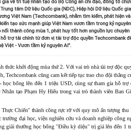
c gia về trí tuệ nhân tạo do Bộ Công an chỉ đạo, đồng tổ chứ
 Trung tâm Dữ liệu Quốc gia (NDC), Hiệp hội Dữ liệu Quốc gia
ơng Việt Nam (Techcombank), nhằm tìm kiếm, phát hiện và
, kiến tạo sức mạnh giúp Việt Nam vươn tầm trong kỷ nguyên
 nối thành công mùa 1, phát huy tốt hơn snguồn lực chuyên 
hỗ trợ tài chính từ đơn vị tài trợ độc quyền Techcombank đ
tuệ Việt - Vươn tầm kỷ nguyên AI”.
 thức khởi động mùa thứ 2. Với vai trò nhà tài trợ độc qu
nh, Techcombank cũng cam kết tiếp tục trao cho đội thắng c
- học bổng lên đến 1 triệu USD, cùng sự tham gia hỗ trợ 
 Nhân tạo Phạm Hy Hiếu trong vai trò thành viên Ban G
AI Thực Chiến" thành công rực rỡ với quy mô ấn tượng thu 
ác trường đại học, viện nghiên cứu và doanh nghiệp công n
g giải thưởng học bổng "Điều kỳ diệu" trị giá lên đến 1 tr