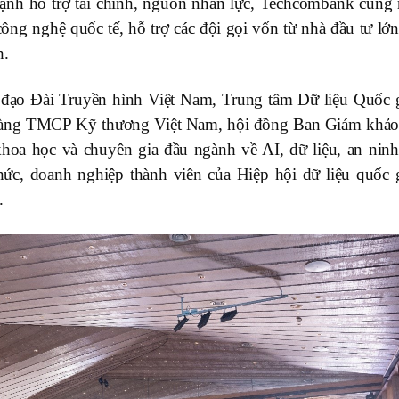
nh hỗ trợ tài chính, nguồn nhân lực, Techcombank cũng
công nghệ quốc tế, hỗ trợ các đội gọi vốn từ nhà đầu tư lớ
h.
 đạo Đài Truyền hình Việt Nam, Trung tâm Dữ liệu Quốc g
 hàng TMCP Kỹ thương Việt Nam, hội đồng Ban Giám khảo
hoa học và chuyên gia đầu ngành về AI, dữ liệu, an ninh
chức, doanh nghiệp thành viên của Hiệp hội dữ liệu quốc g
.