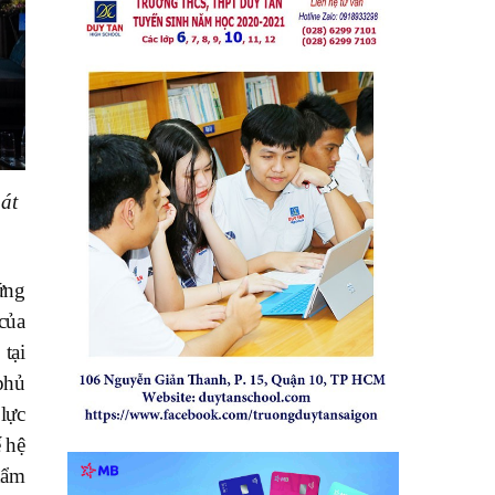
át
ứng
của
tại
phủ
 lực
 hệ
hẩm