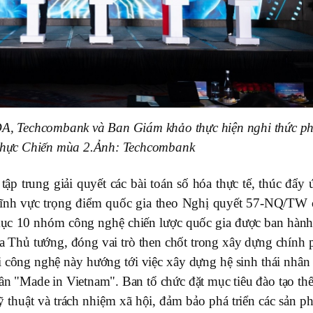
, Techcombank và Ban Giám khảo thực hiện nghi thức ph
hực Chiến mùa 2.
Ảnh: Techcombank
ập trung giải quyết các bài toán số hóa thực tế, thúc đẩy 
c lĩnh vực trọng điểm quốc gia theo Nghị quyết 57-NQ/TW 
mục 10 nhóm công nghệ chiến lược quốc gia được ban hành 
Thủ tướng, đóng vai trò then chốt trong xây dựng chính 
ơi công nghệ này hướng tới việc xây dựng hệ sinh thái nhân
ần "Made in Vietnam". Ban tổ chức đặt mục tiêu đào tạo thế
 thuật và trách nhiệm xã hội, đảm bảo phá triển các sản p