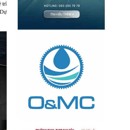
 trí
. Dự