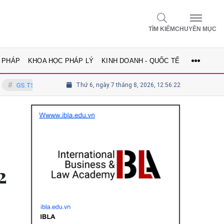
TÌM KIẾM
CHUYÊN MỤC
 PHÁP
KHOA HỌC PHÁP LÝ
KINH DOANH - QUỐC TẾ
h Vinh - Ủy viên Hội đồng
Thứ 6, ngày 7 tháng 8, 2026, 12:56:24
Tổng biên tập Lê Thị Mai Phương - Ủy vi
2