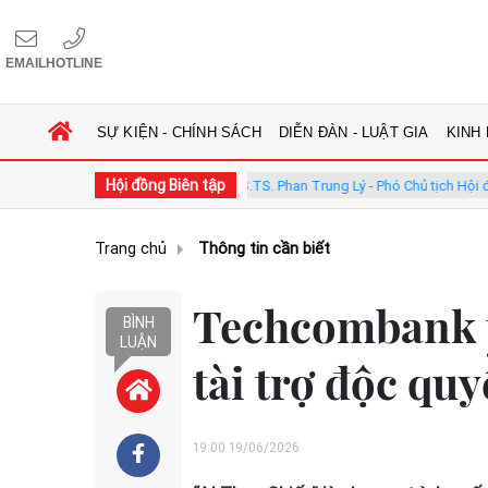
EMAIL
HOTLINE
SỰ KIỆN - CHÍNH SÁCH
DIỄN ĐÀN - LUẬT GIA
KINH
Hội đồng Biên tập
ội đồng
GS.TS. Phan Trung Lý - Phó Chủ tịch Hội đồng
TS. 
Trang chủ
Thông tin cần biết
Techcombank t
BÌNH
LUẬN
tài trợ độc qu
19:00 19/06/2026