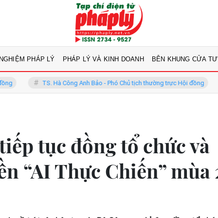
 NGHIỆM PHÁP LÝ
PHÁP LÝ VÀ KINH DOANH
BÊN KHUNG CỬA TƯ
Hà Công Anh Bảo - Phó Chủ tịch thường trực Hội đồng
GS.TS Võ Khán
iếp tục đồng tổ chức và
yền “AI Thực Chiến” mùa 