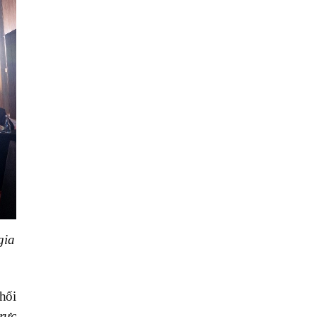
gia
hối
rực