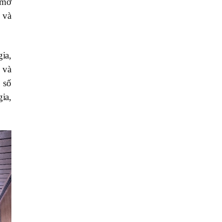
 mở
n và
ia,
 và
 số
ia,