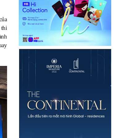
của
thi
ành
quay