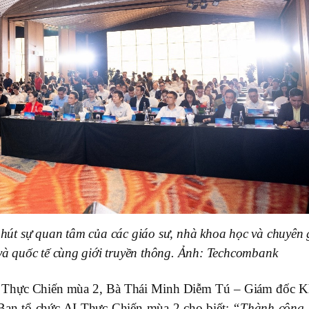
út sự quan tâm của các giáo sư, nhà khoa học và chuyên 
à quốc tế cùng giới truyền thông. Ảnh: Techcombank
AI Thực Chiến mùa 2, Bà Thái Minh Diễm Tú – Giám đốc K
Ban tổ chức AI Thực Chiến mùa 2 cho biết:
“Thành công 