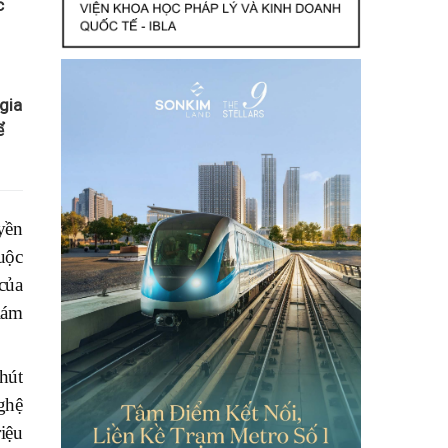
c
gia
ể
yền
uộc
của
iám
hút
ghệ
iệu