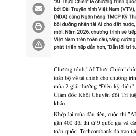
“AI Thực Chiến” là chương trình quố
bởi Đài Truyền hình Việt Nam (VTV),
(NDA) cùng Ngân hàng TMCP Kỹ Thư
bồi dưỡng nhân tài AI cho đất nước
mới. Năm 2026, chương trình sẽ tiếp
Việt Nam trên toàn cầu, tăng cường 
phát triển hấp dẫn hơn, “Dẫn lối trí 
Chương trình "AI Thực Chiến” chính
toàn bộ về tài chính cho chương trì
mùa 2 giải thưởng “Điều kỳ diệu” 
Giám đốc Khối Chuyển đổi Trí tuệ
khảo.
Khép lại mùa đầu tiên, cuộc thi "
gần 400 đội thi từ 9 quốc gia và c
toàn quốc. Techcombank đã trao tặn