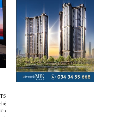
 TS
ghệ
iếp