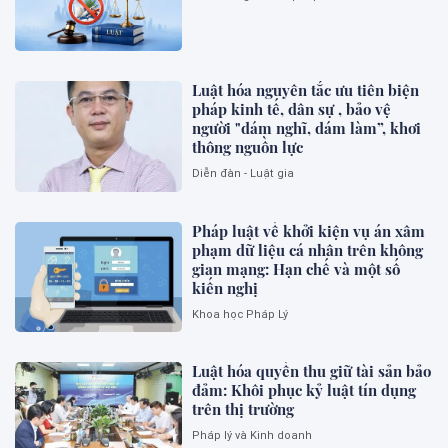
Luật hóa nguyên tắc ưu tiên biện
pháp kinh tế, dân sự , bảo vệ
người "dám nghĩ, dám làm”, khơi
thông nguồn lực
Diễn đàn - Luật gia
Pháp luật về khởi kiện vụ án xâm
phạm dữ liệu cá nhân trên không
gian mạng: Hạn chế và một số
kiến nghị
Khoa học Pháp Lý
Luật hóa quyền thu giữ tài sản bảo
đảm: Khôi phục kỷ luật tín dụng
trên thị trường
Pháp lý và Kinh doanh