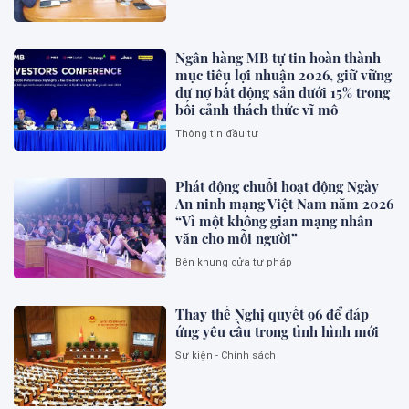
Ngân hàng MB tự tin hoàn thành
mục tiêu lợi nhuận 2026, giữ vững
dư nợ bất động sản dưới 15% trong
bối cảnh thách thức vĩ mô
Thông tin đầu tư
Phát động chuỗi hoạt động Ngày
An ninh mạng Việt Nam năm 2026
“Vì một không gian mạng nhân
văn cho mỗi người”
Bên khung cửa tư pháp
Thay thế Nghị quyết 96 để đáp
ứng yêu cầu trong tình hình mới
Sự kiện - Chính sách