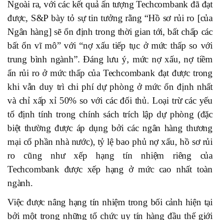
Ngoài ra, với các kết quả ấn tượng Techcombank đã đạt
được, S&P bày tỏ sự tin tưởng rằng “Hồ sơ rủi ro [của
Ngân hàng] sẽ ổn định trong thời gian tới, bất chấp các
bất ổn vĩ mô” với “nợ xấu tiếp tục ở mức thấp so với
trung bình ngành”. Đáng lưu ý, mức nợ xấu, nợ tiềm
ẩn rủi ro ở mức thấp của Techcombank đạt được trong
khi vẫn duy trì chi phí dự phòng ở mức ổn định nhất
và chỉ xấp xỉ 50% so với các đối thủ. Loại trừ các yếu
tố định tính trong chính sách trích lập dự phòng (đặc
biệt thường được áp dụng bởi các ngân hàng thương
mại cổ phần nhà nước), tỷ lệ bao phủ nợ xấu, hồ sơ rủi
ro cũng như xếp hạng tín nhiệm riêng của
Techcombank được xếp hạng ở mức cao nhất toàn
ngành.
Việc được nâng hạng tín nhiệm trong bối cảnh hiện tại
bởi một trong những tổ chức uy tín hàng đầu thế giới