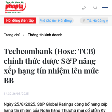
Hội đồng Biên tập
an Trung Lý - Phó Chủ tịch Hội đồng
TS. Hà Công Anh Bảo - Phó Chủ
Trang chủ
Thông tin kinh doanh
Techcombank (Hose: TCB)
chính thức được S&P nâng
xếp hạng tín nhiệm lên mức
BB
14:32 26/08/2025
Ngày 25/8/2025, S&P Global Ratings công bố nâng xếp
hạng tín nhiệm của Ngân hàng Thương mại cổ phần Kỹ