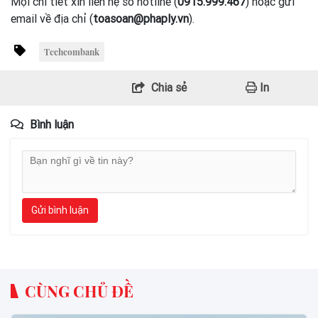
Mọi chi tiết xin liên hệ số hotline (
0915.999.467
) hoặc gửi
email về địa chỉ (
toasoan@phaply.vn
).
Techcombank
Chia sẻ
In
Bình luận
Gửi bình luận
CÙNG CHỦ ĐỀ