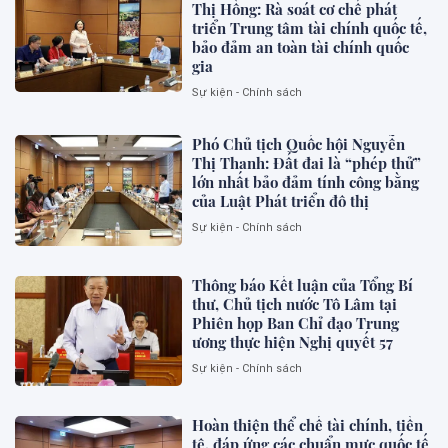
Thị Hồng: Rà soát cơ chế phát
triển Trung tâm tài chính quốc tế,
bảo đảm an toàn tài chính quốc
gia
Sự kiện - Chính sách
Phó Chủ tịch Quốc hội Nguyễn
Thị Thanh: Đất đai là “phép thử”
lớn nhất bảo đảm tính công bằng
của Luật Phát triển đô thị
Sự kiện - Chính sách
Thông báo Kết luận của Tổng Bí
thư, Chủ tịch nước Tô Lâm tại
Phiên họp Ban Chỉ đạo Trung
ương thực hiện Nghị quyết 57
Sự kiện - Chính sách
Hoàn thiện thể chế tài chính, tiền
tệ, đáp ứng các chuẩn mực quốc tế