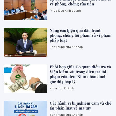
về phòng, chống rửa tiền
Pháp lý và Kinh doanh
Nâng cao hiệu quả đấu tranh
phòng, chống tội phạm và vi phạm
pháp luật
Bên khung cửa tư pháp
Phối hợp giữa Cơ quan điều tra và
Viện kiểm sát trong điều tra tội
phạm rửa tiền: Nhìn nhận dưới
góc độ pháp lý
Khoa học Pháp Lý
Các hành vi bị nghiêm cấm và chế
tài pháp luật về ma túy
Bên khung cửa tư pháp