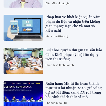
Diễn đàn - Luật gia
Pháp luật về khởi kiện vụ án xâm
phạm dữ liệu cá nhân trên không
gian mạng: Hạn chế và một số
kiến nghị
Khoa học Pháp Lý
Luật hóa quyền thu giữ tài sản bảo
đảm: Khôi phục kỷ luật tín dụng
trên thị trường
Pháp lý và Kinh doanh
Ngân hàng MB tự tin hoàn thành
mục tiêu lợi nhuận 2026, giữ vững
dư nợ bất động sản dưới 15% trong
bối cảnh thách thức vĩ mô
Thông tin đầu tư