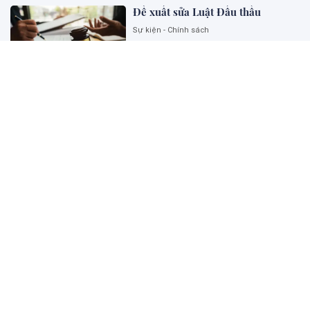
Đề xuất sửa Luật Đấu thầu
Sự kiện - Chính sách
Ngoại giao khoa học công nghệ
góp phần kiến tạo năng lực phát
triển quốc gia
Sự kiện - Chính sách
Thu hút và phát triển đội ngũ
chuyên gia pháp luật tư vấn cho
Chính phủ về thương mại và đầu
tư quốc tế: Kinh nghiệm của một
số nước và đề xuất đối với Việt
Nam
Kinh doanh - Quốc tế