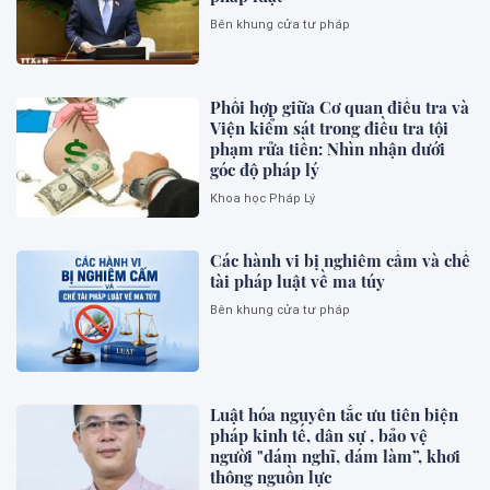
Bên khung cửa tư pháp
Phối hợp giữa Cơ quan điều tra và
Viện kiểm sát trong điều tra tội
phạm rửa tiền: Nhìn nhận dưới
góc độ pháp lý
Khoa học Pháp Lý
Các hành vi bị nghiêm cấm và chế
tài pháp luật về ma túy
Bên khung cửa tư pháp
Luật hóa nguyên tắc ưu tiên biện
pháp kinh tế, dân sự , bảo vệ
người "dám nghĩ, dám làm”, khơi
thông nguồn lực