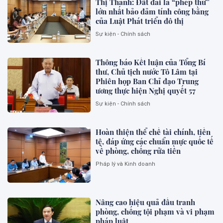
Thị Thanh: Đất đai là “phép thử”
lớn nhất bảo đảm tính công bằng
của Luật Phát triển đô thị
Sự kiện - Chính sách
Thông báo Kết luận của Tổng Bí
thư, Chủ tịch nước Tô Lâm tại
Phiên họp Ban Chỉ đạo Trung
ương thực hiện Nghị quyết 57
Sự kiện - Chính sách
Hoàn thiện thể chế tài chính, tiền
tệ, đáp ứng các chuẩn mực quốc tế
về phòng, chống rửa tiền
Pháp lý và Kinh doanh
Nâng cao hiệu quả đấu tranh
phòng, chống tội phạm và vi phạm
pháp luật