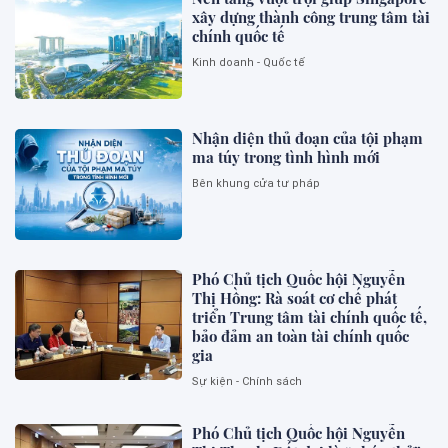
xây dựng thành công trung tâm tài
chính quốc tế
Kinh doanh - Quốc tế
Nhận diện thủ đoạn của tội phạm
ma túy trong tình hình mới
Bên khung cửa tư pháp
Phó Chủ tịch Quốc hội Nguyễn
Thị Hồng: Rà soát cơ chế phát
triển Trung tâm tài chính quốc tế,
bảo đảm an toàn tài chính quốc
gia
Sự kiện - Chính sách
Phó Chủ tịch Quốc hội Nguyễn