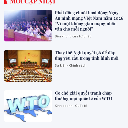
MỚI CẬP NHẬT
Phát động chuỗi hoạt động Ngày
An ninh mạng Việt Nam năm 2026
“Vì một không gian mạng nhân
văn cho mỗi người”
Bên khung cửa tư pháp
Thay thế Nghị quyết 96 để đáp
ứng yêu cầu trong tình hình mới
Sự kiện - Chính sách
Cơ chế giải quyết tranh chấp
thương mại quốc tế của WTO
Kinh doanh - Quốc tế