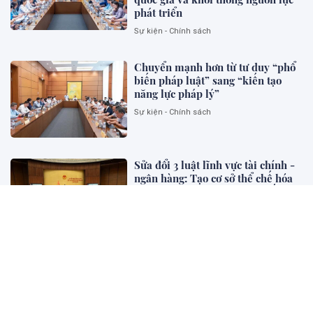
phát triển
Sự kiện - Chính sách
Chuyển mạnh hơn từ tư duy “phổ
biến pháp luật” sang “kiến tạo
năng lực pháp lý”
Sự kiện - Chính sách
Sửa đổi 3 luật lĩnh vực tài chính -
ngân hàng: Tạo cơ sở thể chế hóa
mục tiêu tăng trưởng 2 con số và
phát triển thị trường vốn
Sự kiện - Chính sách
Đổi mới tư duy hoàn thiện pháp
luật hình sự Việt Nam trong kỷ
nguyên mới (phần 1)
Khoa học Pháp Lý