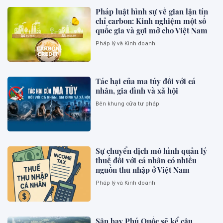
Pháp luật hình sự về gian lận tín
chỉ carbon: Kinh nghiệm một số
quốc gia và gợi mở cho Việt Nam
Pháp lý và Kinh doanh
Tác hại của ma túy đối với cá
nhân, gia đình và xã hội
Bên khung cửa tư pháp
Sự chuyển dịch mô hình quản lý
thuế đối với cá nhân có nhiều
nguồn thu nhập ở Việt Nam
Pháp lý và Kinh doanh
Sân bay Phú Quốc sẽ kể câu