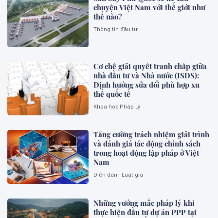
chuyện Việt Nam với thế giới như
thế nào?
Thông tin đầu tư
Cơ chế giải quyết tranh chấp giữa
nhà đầu tư và Nhà nước (ISDS):
Định hướng sửa đổi phù hợp xu
thế quốc tế
Khoa học Pháp Lý
Tăng cường trách nhiệm giải trình
và đánh giá tác động chính sách
trong hoạt động lập pháp ở Việt
Nam
Diễn đàn - Luật gia
Những vướng mắc pháp lý khi
thực hiện đầu tư dự án PPP tại