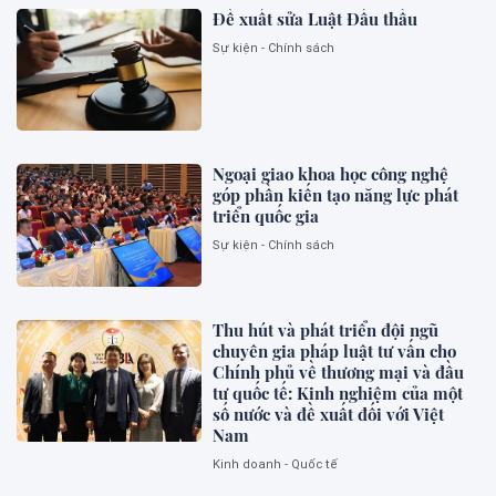
Đề xuất sửa Luật Đấu thầu
Sự kiện - Chính sách
Ngoại giao khoa học công nghệ
góp phần kiến tạo năng lực phát
triển quốc gia
Sự kiện - Chính sách
Thu hút và phát triển đội ngũ
chuyên gia pháp luật tư vấn cho
Chính phủ về thương mại và đầu
tư quốc tế: Kinh nghiệm của một
số nước và đề xuất đối với Việt
Nam
Kinh doanh - Quốc tế