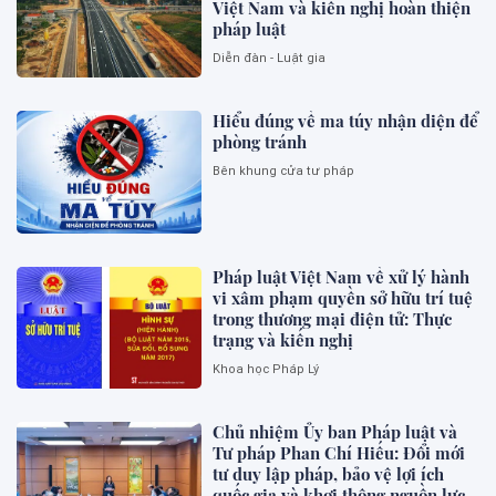
Việt Nam và kiến nghị hoàn thiện
pháp luật
Diễn đàn - Luật gia
Hiểu đúng về ma túy nhận diện để
phòng tránh
Bên khung cửa tư pháp
Pháp luật Việt Nam về xử lý hành
vi xâm phạm quyền sở hữu trí tuệ
trong thương mại điện tử: Thực
trạng và kiến nghị
Khoa học Pháp Lý
Chủ nhiệm Ủy ban Pháp luật và
Tư pháp Phan Chí Hiếu: Đổi mới
tư duy lập pháp, bảo vệ lợi ích
quốc gia và khơi thông nguồn lực