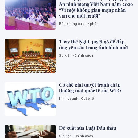
An ninh mạng Việt Nam năm 2026
“Vì một không gian mạng nhân
văn cho mỗi người”
Bên khung cửa tư pháp
Thay thế Nghị quyết 96 để đáp
ứng yêu cầu trong tình hình mới
Sự kiện - Chính sách
Cơ chế giải quyết tranh chấp
thương mại quốc tế của WTO
Kinh doanh - Quốc tế
Đề xuất sửa Luật Đấu thầu
Sự kiện - Chính sách