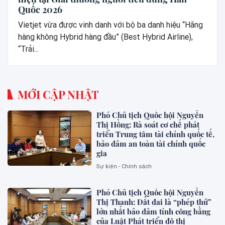
Quốc 2026
Vietjet vừa được vinh danh với bộ ba danh hiệu “Hãng
hàng không Hybrid hàng đầu” (Best Hybrid Airline),
“Trải...
MỚI CẬP NHẬT
Phó Chủ tịch Quốc hội Nguyễn
Thị Hồng: Rà soát cơ chế phát
triển Trung tâm tài chính quốc tế,
bảo đảm an toàn tài chính quốc
gia
Sự kiện - Chính sách
Phó Chủ tịch Quốc hội Nguyễn
Thị Thanh: Đất đai là “phép thử”
lớn nhất bảo đảm tính công bằng
của Luật Phát triển đô thị