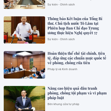
Sự kiện - Chính sách
Thông báo Kết luận của Tổng Bí
thư, Chủ tịch nước Tô Lâm tại
Phiên họp Ban Chỉ đạo Trung
ương thực hiện Nghị quyết 57
Sự kiện - Chính sách
Hoàn thiện thể chế tài chính, tiền
tệ, đáp ứng các chuẩn mực quốc tế
về phòng, chống rửa tiền
Pháp lý và Kinh doanh
Nâng cao hiệu quả đấu tranh
phòng, chống tội phạm và vi phạm
pháp luật
Bên khung cửa tư pháp