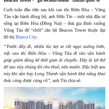
Beacon Tower - “gu second-home” chuẩn quốc tế
Cuối tuần đầu tiên sau khi cao tốc Biên Hòa – Vũng
Tàu vận hành đồng bộ, anh Hữu Tín – một nhà đầu tư
sống tại Biên Hòa (Đồng Nai) – đưa gia đình xuống
Vũng Tàu để “chốt” căn hộ Beacon Tower thuộc đại
đô thị
Blanca City
.
“Trước đây đi, nhiều lúc kẹt xe rất ngại xuống biển,
việc cao tốc Biên Hòa – Vũng Tàu đi vào vận hành
giúp giảm đáng kể thời gian di chuyển. Đây là lợi thế
để sau này chúng tôi cho thuê, nếu muốn. Đặc biệt sau
này khi sân bay Long Thành vận hành khả năng khai
thác càng được củng cố”,
anh Tín chia sẻ.