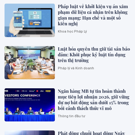
Pháp luật về khởi kiện vụ án xâm
phạm dữ liệu cá nhân trên không
gian mạng: Hạn chế và một số
kiến nghị
Khoa học Pháp Lý
Luật hóa quyền thu giữ tài sản bảo
đảm: Khôi phục kỷ luật tín dụng
trên thị trường
Pháp lý và Kinh doanh
Ngân hàng MB tự tin hoàn thành
mục tiêu lợi nhuận 2026, giữ vững
dư nợ bất động sản dưới 15% trong
bối cảnh thách thức vĩ mô
Thông tin đầu tư
Phát động chuỗi hoạt động Ngày