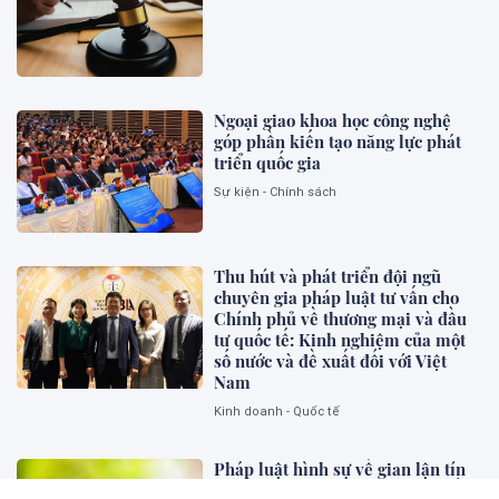
Ngoại giao khoa học công nghệ
góp phần kiến tạo năng lực phát
triển quốc gia
Sự kiện - Chính sách
Thu hút và phát triển đội ngũ
chuyên gia pháp luật tư vấn cho
Chính phủ về thương mại và đầu
tư quốc tế: Kinh nghiệm của một
số nước và đề xuất đối với Việt
Nam
Kinh doanh - Quốc tế
Pháp luật hình sự về gian lận tín
chỉ carbon: Kinh nghiệm một số