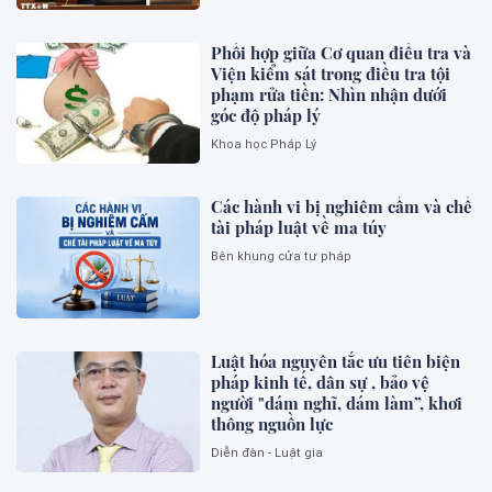
Phối hợp giữa Cơ quan điều tra và
Viện kiểm sát trong điều tra tội
phạm rửa tiền: Nhìn nhận dưới
góc độ pháp lý
Khoa học Pháp Lý
Các hành vi bị nghiêm cấm và chế
tài pháp luật về ma túy
Bên khung cửa tư pháp
Luật hóa nguyên tắc ưu tiên biện
pháp kinh tế, dân sự , bảo vệ
người "dám nghĩ, dám làm”, khơi
thông nguồn lực
Diễn đàn - Luật gia