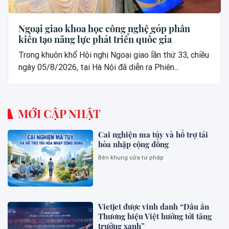
Ngoại giao khoa học công nghệ góp phần
kiến tạo năng lực phát triển quốc gia
Trong khuôn khổ Hội nghị Ngoại giao lần thứ 33, chiều
ngày 05/8/2026, tại Hà Nội đã diễn ra Phiên...
MỚI CẬP NHẬT
Cai nghiện ma túy và hỗ trợ tái
hòa nhập cộng đồng
Bên khung cửa tư pháp
Vietjet được vinh danh “Dấu ấn
Thương hiệu Việt hướng tới tăng
trưởng xanh”