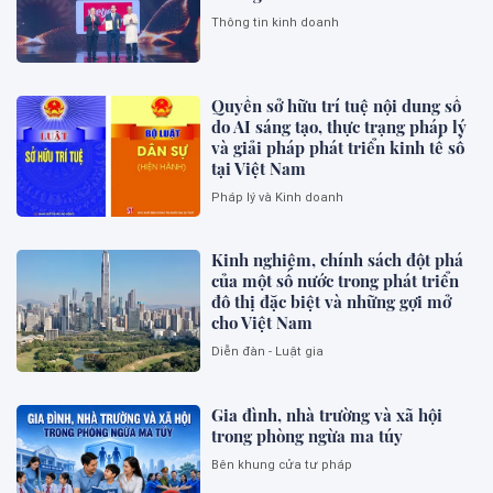
Thông tin kinh doanh
Quyền sở hữu trí tuệ nội dung số
do AI sáng tạo, thực trạng pháp lý
và giải pháp phát triển kinh tế số
tại Việt Nam
Pháp lý và Kinh doanh
Kinh nghiệm, chính sách đột phá
của một số nước trong phát triển
đô thị đặc biệt và những gợi mở
cho Việt Nam
Diễn đàn - Luật gia
Gia đình, nhà trường và xã hội
trong phòng ngừa ma túy
Bên khung cửa tư pháp