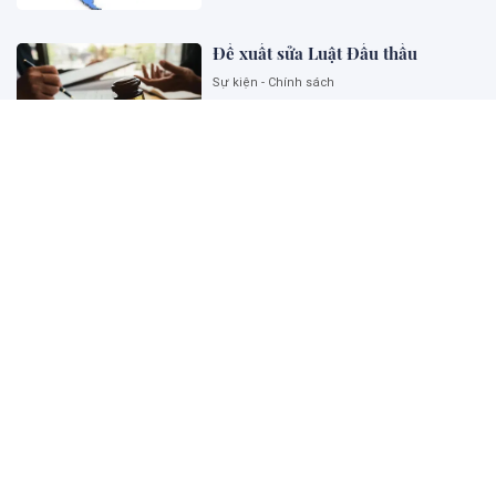
Đề xuất sửa Luật Đấu thầu
Sự kiện - Chính sách
Ngoại giao khoa học công nghệ
góp phần kiến tạo năng lực phát
triển quốc gia
Sự kiện - Chính sách
Thu hút và phát triển đội ngũ
chuyên gia pháp luật tư vấn cho
Chính phủ về thương mại và đầu
tư quốc tế: Kinh nghiệm của một
số nước và đề xuất đối với Việt
Nam