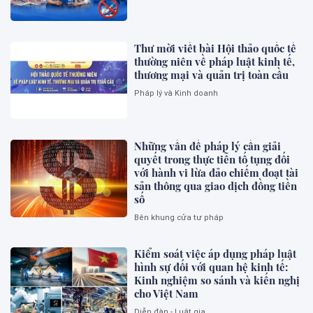
Thư mời viết bài Hội thảo quốc tế
thường niên về pháp luật kinh tế,
thương mại và quản trị toàn cầu
Pháp lý và Kinh doanh
Những vấn đề pháp lý cần giải
quyết trong thực tiễn tố tụng đối
với hành vi lừa đảo chiếm đoạt tài
sản thông qua giao dịch đồng tiền
số
Bên khung cửa tư pháp
Kiểm soát việc áp dụng pháp luật
hình sự đối với quan hệ kinh tế:
Kinh nghiệm so sánh và kiến nghị
cho Việt Nam
Diễn đàn - Luật gia