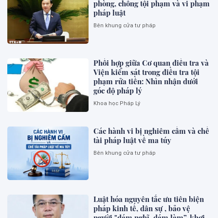
phòng, chống tội phạm và vi phạm
pháp luật
Bên khung cửa tư pháp
Phối hợp giữa Cơ quan điều tra và
Viện kiểm sát trong điều tra tội
phạm rửa tiền: Nhìn nhận dưới
góc độ pháp lý
Khoa học Pháp Lý
Các hành vi bị nghiêm cấm và chế
tài pháp luật về ma túy
Bên khung cửa tư pháp
Luật hóa nguyên tắc ưu tiên biện
pháp kinh tế, dân sự , bảo vệ
người "dám nghĩ, dám làm”, khơi