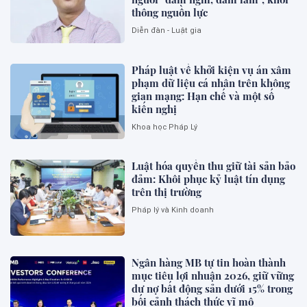
thông nguồn lực
Diễn đàn - Luật gia
Pháp luật về khởi kiện vụ án xâm
phạm dữ liệu cá nhân trên không
gian mạng: Hạn chế và một số
kiến nghị
Khoa học Pháp Lý
Luật hóa quyền thu giữ tài sản bảo
đảm: Khôi phục kỷ luật tín dụng
trên thị trường
Pháp lý và Kinh doanh
Ngân hàng MB tự tin hoàn thành
mục tiêu lợi nhuận 2026, giữ vững
dư nợ bất động sản dưới 15% trong
bối cảnh thách thức vĩ mô