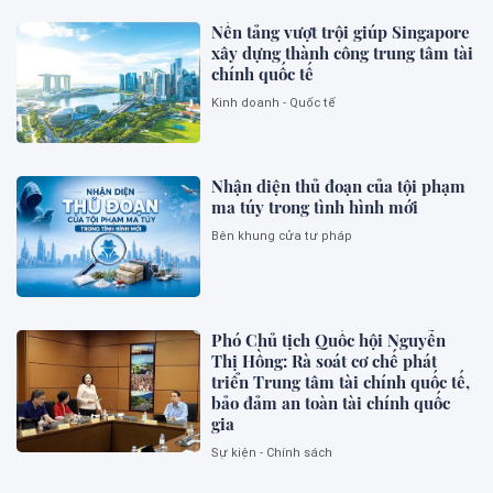
Nền tảng vượt trội giúp Singapore
xây dựng thành công trung tâm tài
chính quốc tế
Kinh doanh - Quốc tế
Nhận diện thủ đoạn của tội phạm
ma túy trong tình hình mới
Bên khung cửa tư pháp
Phó Chủ tịch Quốc hội Nguyễn
Thị Hồng: Rà soát cơ chế phát
triển Trung tâm tài chính quốc tế,
bảo đảm an toàn tài chính quốc
gia
Sự kiện - Chính sách