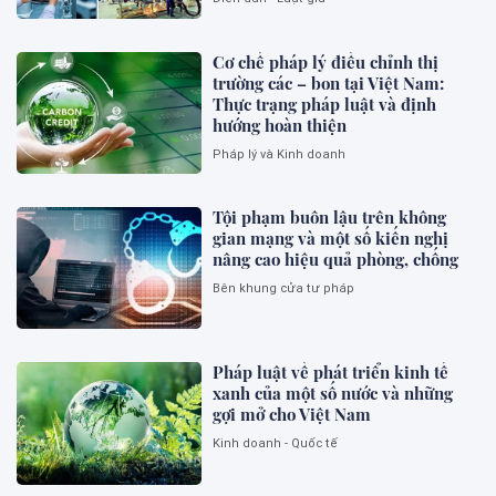
Cơ chế pháp lý điều chỉnh thị
trường các – bon tại Việt Nam:
Thực trạng pháp luật và định
hướng hoàn thiện
Pháp lý và Kinh doanh
Tội phạm buôn lậu trên không
gian mạng và một số kiến nghị
nâng cao hiệu quả phòng, chống
Bên khung cửa tư pháp
Pháp luật về phát triển kinh tế
xanh của một số nước và những
gợi mở cho Việt Nam
Kinh doanh - Quốc tế