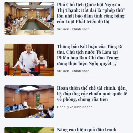
Phó Chủ tịch Quốc hội Nguyễn
Thị Thanh: Đất đai là “phép thử”
lớn nhất bảo đảm tính công bằng
của Luật Phát triển đô thị
Sự kiện - Chính sách
Thông báo Kết luận của Tổng Bí
thư, Chủ tịch nước Tô Lâm tại
Phiên họp Ban Chỉ đạo Trung
ương thực hiện Nghị quyết 57
Sự kiện - Chính sách
Hoàn thiện thể chế tài chính, tiền
tệ, đáp ứng các chuẩn mực quốc tế
về phòng, chống rửa tiền
Pháp lý và Kinh doanh
Nâng cao hiệu quả đấu tranh