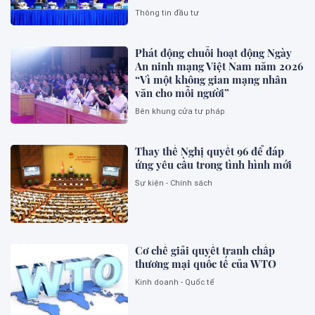
Thông tin đầu tư
Phát động chuỗi hoạt động Ngày
An ninh mạng Việt Nam năm 2026
“Vì một không gian mạng nhân
văn cho mỗi người”
Bên khung cửa tư pháp
Thay thế Nghị quyết 96 để đáp
ứng yêu cầu trong tình hình mới
Sự kiện - Chính sách
Cơ chế giải quyết tranh chấp
thương mại quốc tế của WTO
Kinh doanh - Quốc tế