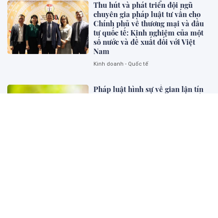
Thu hút và phát triển đội ngũ
chuyên gia pháp luật tư vấn cho
Chính phủ về thương mại và đầu
tư quốc tế: Kinh nghiệm của một
số nước và đề xuất đối với Việt
Nam
Kinh doanh - Quốc tế
Pháp luật hình sự về gian lận tín
chỉ carbon: Kinh nghiệm một số
quốc gia và gợi mở cho Việt Nam
Pháp lý và Kinh doanh
Tác hại của ma túy đối với cá
nhân, gia đình và xã hội
Bên khung cửa tư pháp