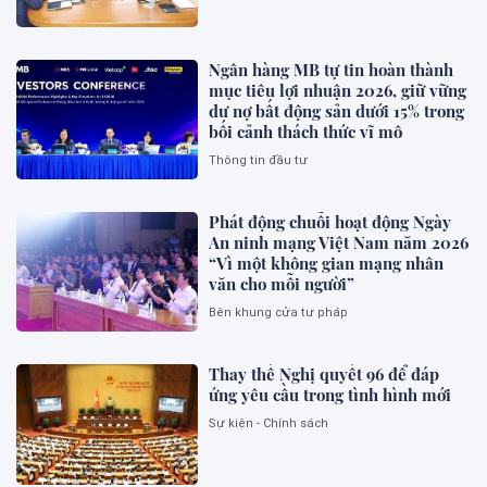
Ngân hàng MB tự tin hoàn thành
mục tiêu lợi nhuận 2026, giữ vững
dư nợ bất động sản dưới 15% trong
bối cảnh thách thức vĩ mô
Thông tin đầu tư
Phát động chuỗi hoạt động Ngày
An ninh mạng Việt Nam năm 2026
“Vì một không gian mạng nhân
văn cho mỗi người”
Bên khung cửa tư pháp
Thay thế Nghị quyết 96 để đáp
ứng yêu cầu trong tình hình mới
Sự kiện - Chính sách