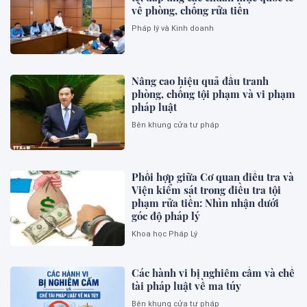
về phòng, chống rửa tiền
Pháp lý và Kinh doanh
Nâng cao hiệu quả đấu tranh
phòng, chống tội phạm và vi phạm
pháp luật
Bên khung cửa tư pháp
Phối hợp giữa Cơ quan điều tra và
Viện kiểm sát trong điều tra tội
phạm rửa tiền: Nhìn nhận dưới
góc độ pháp lý
Khoa học Pháp Lý
Các hành vi bị nghiêm cấm và chế
tài pháp luật về ma túy
Bên khung cửa tư pháp