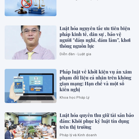
Luật hóa nguyên tắc ưu tiên biện
pháp kinh tế, dân sự , bảo vệ
người "dám nghĩ, dám làm”, khơi
thông nguồn lực
Diễn đàn - Luật gia
Pháp luật về khởi kiện vụ án xâm
phạm dữ liệu cá nhân trên không
gian mạng: Hạn chế và một số
kiến nghị
Khoa học Pháp Lý
Luật hóa quyền thu giữ tài sản bảo
đảm: Khôi phục kỷ luật tín dụng
trên thị trường
Pháp lý và Kinh doanh