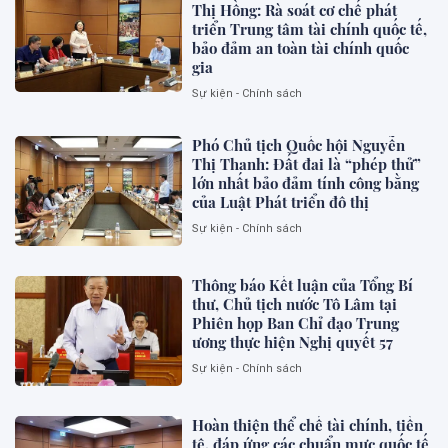
Thị Hồng: Rà soát cơ chế phát
triển Trung tâm tài chính quốc tế,
bảo đảm an toàn tài chính quốc
gia
Sự kiện - Chính sách
Phó Chủ tịch Quốc hội Nguyễn
Thị Thanh: Đất đai là “phép thử”
lớn nhất bảo đảm tính công bằng
của Luật Phát triển đô thị
Sự kiện - Chính sách
Thông báo Kết luận của Tổng Bí
thư, Chủ tịch nước Tô Lâm tại
Phiên họp Ban Chỉ đạo Trung
ương thực hiện Nghị quyết 57
Sự kiện - Chính sách
Hoàn thiện thể chế tài chính, tiền
tệ, đáp ứng các chuẩn mực quốc tế