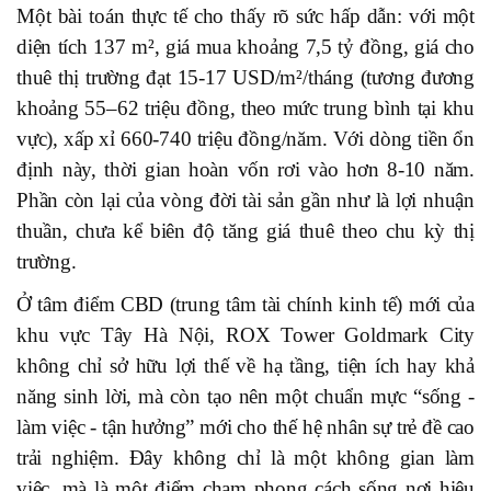
Một bài toán thực tế cho thấy rõ sức hấp dẫn: với một
diện tích 137 m², giá mua khoảng 7,5 tỷ đồng, giá cho
thuê thị trường đạt 15-17 USD/m²/tháng (tương đương
khoảng 55–62 triệu đồng, theo mức trung bình tại khu
vực), xấp xỉ 660-740 triệu đồng/năm. Với dòng tiền ổn
định này, thời gian hoàn vốn rơi vào hơn 8-10 năm.
Phần còn lại của vòng đời tài sản gần như là lợi nhuận
thuần, chưa kể biên độ tăng giá thuê theo chu kỳ thị
trường.
Ở tâm điểm CBD (trung tâm tài chính kinh tế) mới của
khu vực Tây Hà Nội, ROX Tower Goldmark City
không chỉ sở hữu lợi thế về hạ tầng, tiện ích hay khả
năng sinh lời, mà còn tạo nên một chuẩn mực “sống -
làm việc - tận hưởng” mới cho thế hệ nhân sự trẻ đề cao
trải nghiệm. Đây không chỉ là một không gian làm
việc, mà là một điểm chạm phong cách sống nơi hiệu