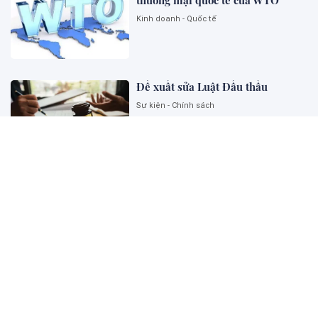
thương mại quốc tế của WTO
Kinh doanh - Quốc tế
Đề xuất sửa Luật Đấu thầu
Sự kiện - Chính sách
Ngoại giao khoa học công nghệ
góp phần kiến tạo năng lực phát
triển quốc gia
Sự kiện - Chính sách
Thu hút và phát triển đội ngũ
chuyên gia pháp luật tư vấn cho
Chính phủ về thương mại và đầu