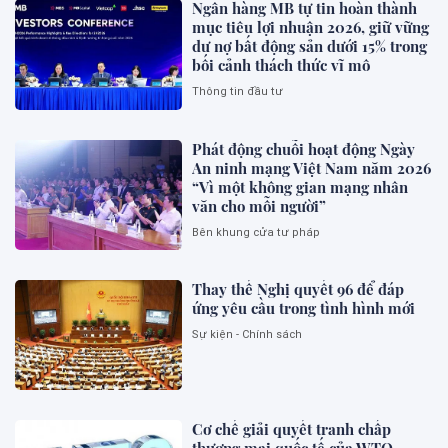
Ngân hàng MB tự tin hoàn thành
mục tiêu lợi nhuận 2026, giữ vững
dư nợ bất động sản dưới 15% trong
bối cảnh thách thức vĩ mô
Thông tin đầu tư
Phát động chuỗi hoạt động Ngày
An ninh mạng Việt Nam năm 2026
“Vì một không gian mạng nhân
văn cho mỗi người”
Bên khung cửa tư pháp
Thay thế Nghị quyết 96 để đáp
ứng yêu cầu trong tình hình mới
Sự kiện - Chính sách
Cơ chế giải quyết tranh chấp