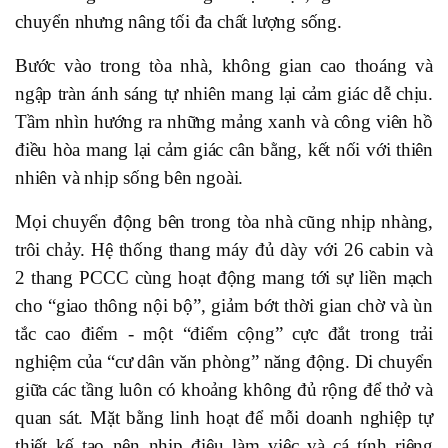
chuyển nhưng nâng tối đa chất lượng sống.
Bước vào trong tòa nhà, không gian cao thoáng và
ngập tràn ánh sáng tự nhiên mang lại cảm giác dễ chịu.
Tầm nhìn hướng ra những mảng xanh và công viên hồ
điều hòa mang lại cảm giác cân bằng, kết nối với thiên
nhiên và nhịp sống bên ngoài.
Mọi chuyển động bên trong tòa nhà cũng nhịp nhàng,
trôi chảy. Hệ thống thang máy đủ dày với 26 cabin và
2 thang PCCC cùng hoạt động mang tới sự liền mạch
cho “giao thông nội bộ”, giảm bớt thời gian chờ và ùn
tắc cao điểm - một “điểm cộng” cực đắt trong trải
nghiệm của “cư dân văn phòng” năng động. Di chuyển
giữa các tầng luôn có khoảng không đủ rộng để thở và
quan sát. Mặt bằng linh hoạt để mỗi doanh nghiệp tự
thiết kế tạo nên nhịp điệu làm việc và cá tính riêng