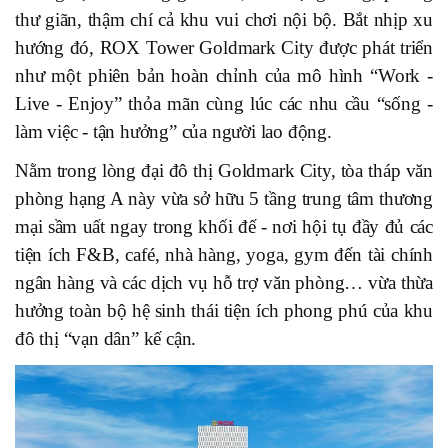
thư giãn, thậm chí cả khu vui chơi nội bộ. Bắt nhịp xu
hướng đó, ROX Tower Goldmark City được phát triển
như một phiên bản hoàn chỉnh của mô hình “Work -
Live - Enjoy” thỏa mãn cùng lúc các nhu cầu “sống -
làm việc - tận hưởng” của người lao động.
Nằm trong lòng đại đô thị Goldmark City, tòa tháp văn
phòng hạng A này vừa sở hữu 5 tầng trung tâm thương
mại sầm uất ngay trong khối đế - nơi hội tụ đầy đủ các
tiện ích F&B, café, nhà hàng, yoga, gym đến tài chính
ngân hàng và các dịch vụ hỗ trợ văn phòng… vừa thừa
hưởng toàn bộ hệ sinh thái tiện ích phong phú của khu
đô thị “vạn dân” kế cận.