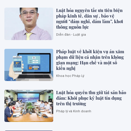
Luật hóa nguyên tắc ưu tiên biện
pháp kinh tế, dân sự , bảo vệ
người "dám nghĩ, dám làm”, khơi
thông nguồn lực
Diễn đàn - Luật gia
Pháp luật về khởi kiện vụ án xâm
phạm dữ liệu cá nhân trên không
gian mạng: Hạn chế và một số
kiến nghị
Khoa học Pháp Lý
Luật hóa quyền thu giữ tài sản bảo
đảm: Khôi phục kỷ luật tín dụng
trên thị trường
Pháp lý và Kinh doanh