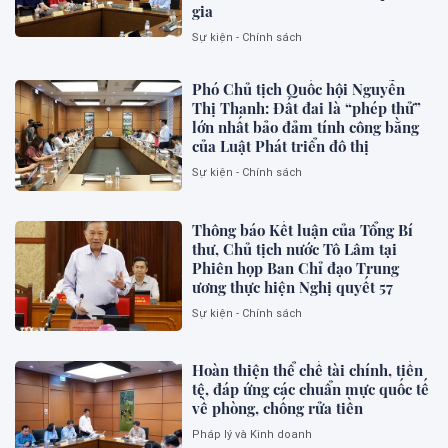
gia
Sự kiện - Chính sách
Phó Chủ tịch Quốc hội Nguyễn
Thị Thanh: Đất đai là “phép thử”
lớn nhất bảo đảm tính công bằng
của Luật Phát triển đô thị
Sự kiện - Chính sách
Thông báo Kết luận của Tổng Bí
thư, Chủ tịch nước Tô Lâm tại
Phiên họp Ban Chỉ đạo Trung
ương thực hiện Nghị quyết 57
Sự kiện - Chính sách
Hoàn thiện thể chế tài chính, tiền
tệ, đáp ứng các chuẩn mực quốc tế
về phòng, chống rửa tiền
Pháp lý và Kinh doanh