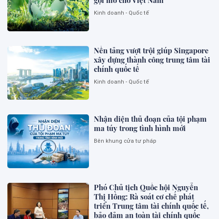
gợi mở cho Việt Nam
Kinh doanh - Quốc tế
Nền tảng vượt trội giúp Singapore
xây dựng thành công trung tâm tài
chính quốc tế
Kinh doanh - Quốc tế
Nhận diện thủ đoạn của tội phạm
ma túy trong tình hình mới
Bên khung cửa tư pháp
Phó Chủ tịch Quốc hội Nguyễn
Thị Hồng: Rà soát cơ chế phát
triển Trung tâm tài chính quốc tế,
bảo đảm an toàn tài chính quốc