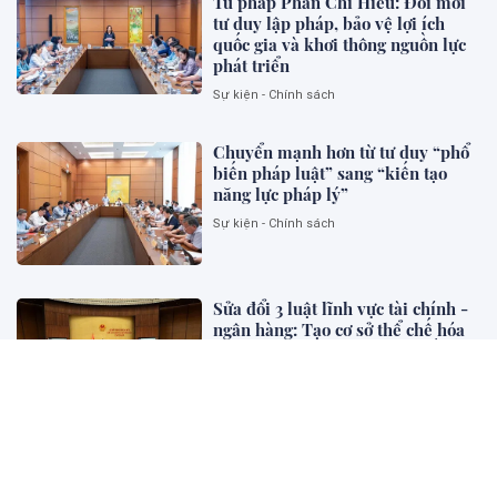
Tư pháp Phan Chí Hiếu: Đổi mới
tư duy lập pháp, bảo vệ lợi ích
quốc gia và khơi thông nguồn lực
phát triển
Sự kiện - Chính sách
Chuyển mạnh hơn từ tư duy “phổ
biến pháp luật” sang “kiến tạo
năng lực pháp lý”
Sự kiện - Chính sách
Sửa đổi 3 luật lĩnh vực tài chính -
ngân hàng: Tạo cơ sở thể chế hóa
mục tiêu tăng trưởng 2 con số và
phát triển thị trường vốn
Sự kiện - Chính sách
Đổi mới tư duy hoàn thiện pháp
luật hình sự Việt Nam trong kỷ