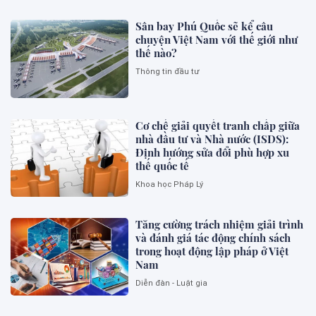
Sân bay Phú Quốc sẽ kể câu
chuyện Việt Nam với thế giới như
thế nào?
Thông tin đầu tư
Cơ chế giải quyết tranh chấp giữa
nhà đầu tư và Nhà nước (ISDS):
Định hướng sửa đổi phù hợp xu
thế quốc tế
Khoa học Pháp Lý
Tăng cường trách nhiệm giải trình
và đánh giá tác động chính sách
trong hoạt động lập pháp ở Việt
Nam
Diễn đàn - Luật gia