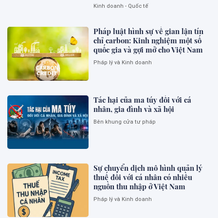
Kinh doanh - Quốc tế
Pháp luật hình sự về gian lận tín
chỉ carbon: Kinh nghiệm một số
quốc gia và gợi mở cho Việt Nam
Pháp lý và Kinh doanh
Tác hại của ma túy đối với cá
nhân, gia đình và xã hội
Bên khung cửa tư pháp
Sự chuyển dịch mô hình quản lý
thuế đối với cá nhân có nhiều
nguồn thu nhập ở Việt Nam
Pháp lý và Kinh doanh