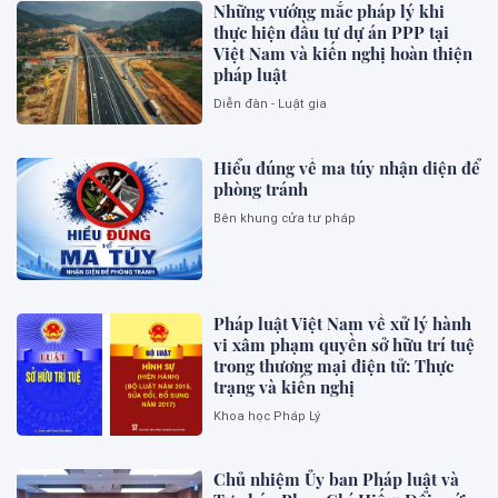
Những vướng mắc pháp lý khi
thực hiện đầu tư dự án PPP tại
Việt Nam và kiến nghị hoàn thiện
pháp luật
Diễn đàn - Luật gia
Hiểu đúng về ma túy nhận diện để
phòng tránh
Bên khung cửa tư pháp
Pháp luật Việt Nam về xử lý hành
vi xâm phạm quyền sở hữu trí tuệ
trong thương mại điện tử: Thực
trạng và kiến nghị
Khoa học Pháp Lý
Chủ nhiệm Ủy ban Pháp luật và