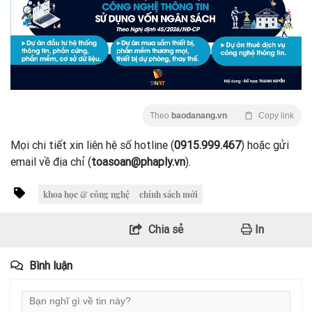
Theo
baodanang.vn
Copy link
Mọi chi tiết xin liên hệ số hotline (
0915.999.467
) hoặc gửi
email về địa chỉ (
toasoan@phaply.vn
).
khoa học & công nghệ
chính sách mới
Chia sẻ
In
Bình luận