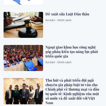
Đề xuất sửa Luật Đấu thầu
Sự kiện - Chính sách
Ngoại giao khoa học công nghệ
góp phần kiến tạo năng lực phát
triển quốc gia
Sự kiện - Chính sách
Thu hút và phát triển đội ngũ
chuyên gia pháp luật tư vấn cho
Chính phủ về thương mại và đầu
tư quốc tế: Kinh nghiệm của một
số nước và đề xuất đối với Việt
Nam