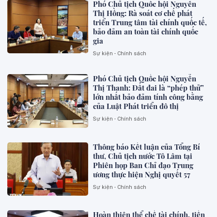
Phó Chủ tịch Quốc hội Nguyễn
Thị Hồng: Rà soát cơ chế phát
triển Trung tâm tài chính quốc tế,
bảo đảm an toàn tài chính quốc
gia
Sự kiện - Chính sách
Phó Chủ tịch Quốc hội Nguyễn
Thị Thanh: Đất đai là “phép thử”
lớn nhất bảo đảm tính công bằng
của Luật Phát triển đô thị
Sự kiện - Chính sách
Thông báo Kết luận của Tổng Bí
thư, Chủ tịch nước Tô Lâm tại
Phiên họp Ban Chỉ đạo Trung
ương thực hiện Nghị quyết 57
Sự kiện - Chính sách
Hoàn thiện thể chế tài chính, tiền