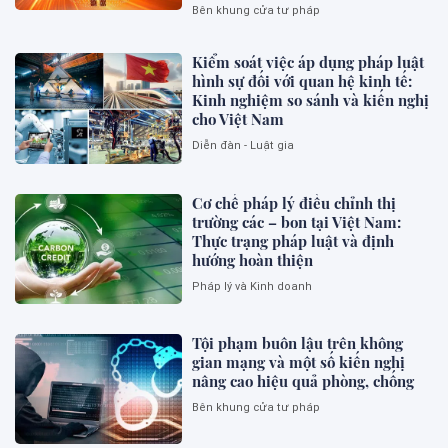
Bên khung cửa tư pháp
Kiểm soát việc áp dụng pháp luật
hình sự đối với quan hệ kinh tế:
Kinh nghiệm so sánh và kiến nghị
cho Việt Nam
Diễn đàn - Luật gia
Cơ chế pháp lý điều chỉnh thị
trường các – bon tại Việt Nam:
Thực trạng pháp luật và định
hướng hoàn thiện
Pháp lý và Kinh doanh
Tội phạm buôn lậu trên không
gian mạng và một số kiến nghị
nâng cao hiệu quả phòng, chống
Bên khung cửa tư pháp