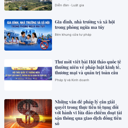
Diễn đàn - Luật gia
Gia đình, nhà trường và xã hội
trong phòng ngừa ma túy
Bên khung cửa tư pháp
Thư mời viết bài Hội thảo quốc tế
thường niên về pháp luật kinh tế,
thương mại và quản trị toàn cầu
Pháp lý và Kinh doanh
Những vấn đề pháp lý cần giải
quyết trong thực tiễn tố tụng đối
với hành vi lừa đảo chiếm đoạt tài
sản thông qua giao dịch đồng tiền
số