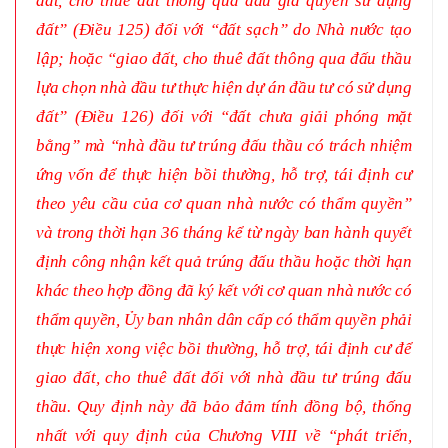
đất, cho thuê đất thông qua đấu giá quyền sử dụng
đất” (Điều 125) đối với “đất sạch” do Nhà nước tạo
lập; hoặc “giao đất, cho thuê đất thông qua đấu thầu
lựa chọn nhà đầu tư thực hiện dự án đầu tư có sử dụng
đất” (Điều 126) đối với “đất chưa giải phóng mặt
bằng” mà “nhà đầu tư trúng đấu thầu có trách nhiệm
ứng vốn để thực hiện bồi thường, hỗ trợ, tái định cư
theo yêu cầu của cơ quan nhà nước có thẩm quyền”
và trong thời hạn 36 tháng kể từ ngày ban hành quyết
định công nhận kết quả trúng đấu thầu hoặc thời hạn
khác theo hợp đồng đã ký kết với cơ quan nhà nước có
thẩm quyền, Ủy ban nhân dân cấp có thẩm quyền phải
thực hiện xong việc bồi thường, hỗ trợ, tái định cư để
giao đất, cho thuê đất đối với nhà đầu tư trúng đấu
thầu. Quy định này đã bảo đảm tính đồng bộ, thống
nhất với quy định của Chương VIII về “phát triển,