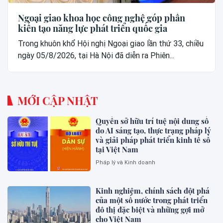
Ngoại giao khoa học công nghệ góp phần
kiến tạo năng lực phát triển quốc gia
Trong khuôn khổ Hội nghị Ngoại giao lần thứ 33, chiều
ngày 05/8/2026, tại Hà Nội đã diễn ra Phiên...
MỚI CẬP NHẬT
Quyền sở hữu trí tuệ nội dung số
do AI sáng tạo, thực trạng pháp lý
và giải pháp phát triển kinh tế số
tại Việt Nam
Pháp lý và Kinh doanh
Kinh nghiệm, chính sách đột phá
của một số nước trong phát triển
đô thị đặc biệt và những gợi mở
cho Việt Nam