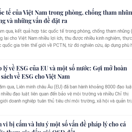
ốc tế của Việt Nam trong phòng, chống tham nhũ
g và những vấn đề đặt ra
m qua, kết quả hợp tác quốc tế trong phòng, chống tham nhũng 
lại cho Việt Nam nhiều lợi ích, thu được nhiều kinh nghiệm, thực
c quốc gia trên thế giới về PCTN, từ đó nghiên cứu, áp dụng phù 
PCTN của Việt Nam.
 lý về ESG của EU và một số nước: Gợi mở hoàn
 sách về ESG cho Việt Nam
ăm qua, Liên minh châu Âu (EU) đã ban hành khoảng 8000 đạo luậ
 nhiều đạo luật liên quan đến bảo vệ môi trường và nhiều Chỉ thị
iới doanh nghiệp tuân thủ tiêu chí môi trường, xã hội và quản trị
háp lý đồ sộ về ESG của EU sẽ gợi mở nhiều kinh nghiệm chính sá
am.
vi bị cấm và lưu ý một số vấn đề pháp lý cho cá