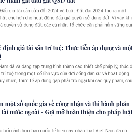
ức tham gia đấu giá QSD đất
 Đấu giá tài sản sửa đổi 2024 và Luật Đất đai 2024 tạo ra một
hặt chẽ hơn cho hoạt động đấu giá quyền sử dụng đất. Vì vậy, khi
iá quyền sử dụng đất, các cá nhân, tổ chức cần phải nắm vững qui
 và lưu ý một số vấn đề pháp lý sau để đảm bảo quyền lợi cũng nh
ro cho mình.
ề định giá tài sản trí tuệ: Thực tiễn áp dụng và mộ
ị
 Nam đã và đang tập trung hình thành các thiết chế pháp lý, thúc 
n trí tuệ trong một số lĩnh vực của đời sống dân sự và hoạt động
uy nhiên, thực tế áp dụng gặp phải trở ngại khi các quy phạm, ch
ức cùng điều kiện khách quan chưa thực sự đáp ứng phù hợp, cấ
u cầu nghiên cứu, tìm kiếm giải pháp cũng như sớm hoàn thiện thể
 một số quốc gia về công nhận và thi hành phán
 tài nước ngoài - Gợi mở hoàn thiện cho pháp luậ
ng bối cảnh hội nhập quốc tế hiện nay, pháp luật Việt Nam đã có