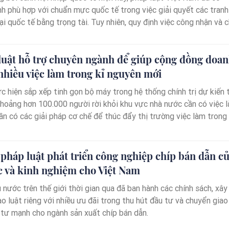
nh phù hợp với chuẩn mực quốc tế trong việc giải quyết các tranh
 quốc tế bằng trọng tài. Tuy nhiên, quy định việc công nhận và 
uyết trọng tài nước ngoài còn tồn tại một số hạn chế, bất cập, c
 sửa đổi.
luật hỗ trợ chuyên ngành để giúp cộng đồng doa
nhiều việc làm trong kỉ nguyên mới
 hiện sắp xếp tinh gọn bộ máy trong hệ thống chính trị dự kiến thời
khoảng hơn 100.000 người rời khỏi khu vực nhà nước cần có việc l
n có các giải pháp cơ chế để thúc đẩy thị trường việc làm trong kỷ
 dân tộc. Nghiên cứu từ kinh nghiệm các nước, chúng tôi cho rằn
hung pháp lý chính sách chuyên ngành để giúp cộng đồng doanh
hiều việc làm cho xã hội trong kỉ nguyên mới.
pháp luật phát triển công nghiệp chíp bán dẫn c
c và kinh nghiệm cho Việt Nam
 nước trên thế giới thời gian qua đã ban hành các chính sách, xây
o luật riêng với nhiều ưu đãi trong thu hút đầu tư và chuyển giao
 tư mạnh cho ngành sản xuất chíp bán dẫn.