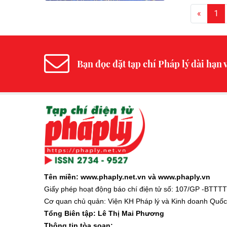
«
1
Bạn đọc đặt tạp chí Pháp lý dài hạn v
Tên miền: www.phaply.net.vn và www.phaply.vn
Giấy phép hoạt động báo chí điện tử số: 107/GP -BTTTT
Cơ quan chủ quản: Viện KH Pháp lý và Kinh doanh Quốc t
Tổng Biên tập:
Lê Thị Mai Phương
Thông tin tòa soạn: