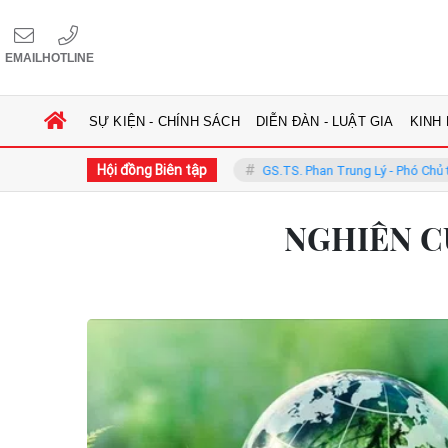
EMAIL
HOTLINE
SỰ KIỆN - CHÍNH SÁCH
DIỄN ĐÀN - LUẬT GIA
KINH
Hội đồng Biên tập
g Phàn - Chủ tịch Hội đồng
GS.TS. Phan Trung Lý - Phó Chủ tịch Hội
NGHIÊN C