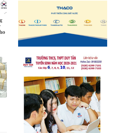
ng
y
cho