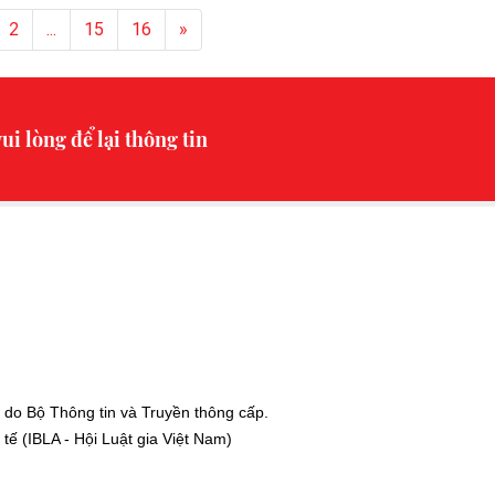
2
...
15
16
»
ui lòng để lại thông tin
 do Bộ Thông tin và Truyền thông cấp.
ế (IBLA - Hội Luật gia Việt Nam)