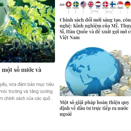
Chính sách đổi mới sáng tạo, cô
nghệ: Kinh nghiệm của Mỹ, Thụ
Sĩ, Hàn Quốc và đề xuất gợi mở 
Việt Nam
a một số nước và
t yếu, vừa đảm bảo mục tiêu
ề môi trường và tăng cường
ệm chính sách của các quốc
Một số giải pháp hoàn thiện quy
ều điều để sớm xây dựng
định về đầu tư trực tiếp ra nước
Luật Mua sắm xanh…phục vụ
ngoài