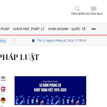
TÌM KIẾM
CHUYÊN MỤC
 PHÁP
KHOA HỌC PHÁP LÝ
KINH DOANH - QUỐC TẾ
GS.TS Võ Khánh Vinh - Ủy viên Hội đồng
Thứ 5, ngày 6 tháng 8, 2026, 17:08:42
Tổng biên tập Lê Th
PHÁP LUẬT