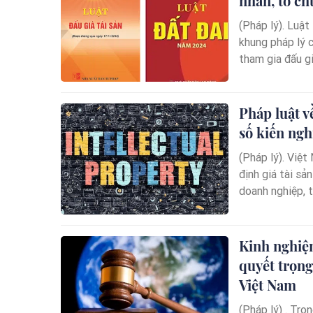
nhân, tổ ch
(Pháp lý). Luật
khung pháp lý c
tham gia đấu g
định pháp luật
giảm thiểu rủi 
Pháp luật v
số kiến ngh
(Pháp lý). Việt
định giá tài sả
doanh nghiệp, t
mực, phương th
thiết đặt ra yê
chế pháp luật.
Kinh nghiệm
quyết trọng
Việt Nam
(Pháp lý) . Tro