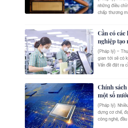
những điều chỉ
chấp thương mại
thi hành phán q
sớm nghiên cứu
Cần có các 
nghiệp tạo 
(Pháp lý) – Thực
gian tới sẽ có 
Vấn đề đặt ra cầ
nguyên mới của
cần xây dựng k
nghiệp tạo ra n
Chính sách 
một số nướ
(Pháp lý). Nhiều
dựng cơ chế, đạ
công nghệ, đầu