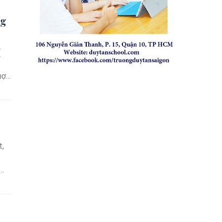
ng
(
hợp
t,
ch