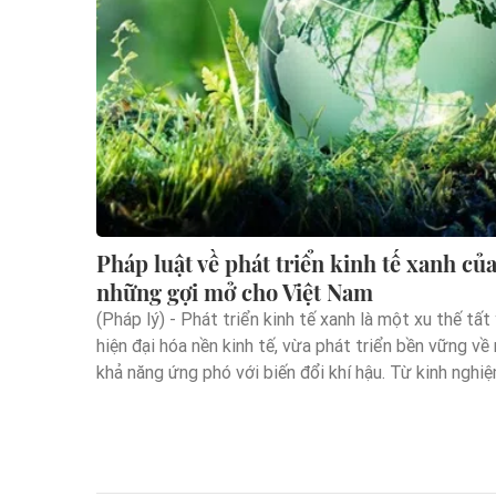
Pháp luật về phát triển kinh tế xanh củ
những gợi mở cho Việt Nam
(Pháp lý) - Phát triển kinh tế xanh là một xu thế tấ
hiện đại hóa nền kinh tế, vừa phát triển bền vững v
khả năng ứng phó với biến đổi khí hậu. Từ kinh nghi
gia trên thế giới, chúng ta có thể học hỏi được nhi
một số đạo luật xanh như Luật Tăng trưởng xanh, 
cho phát triển kinh tế xanh, bền vững ở Việt Nam