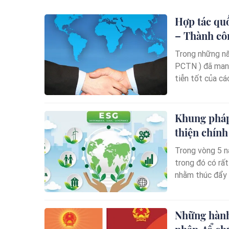
Hợp tác qu
– Thành côn
Trong những nă
PCTN ) đã mang 
tiễn tốt của cá
vào công tác 
Khung pháp
thiện chính
Trong vòng 5 n
trong đó có rất
nhằm thúc đẩy g
(ESG). Khung p
hay cho Việt N
Những hành 