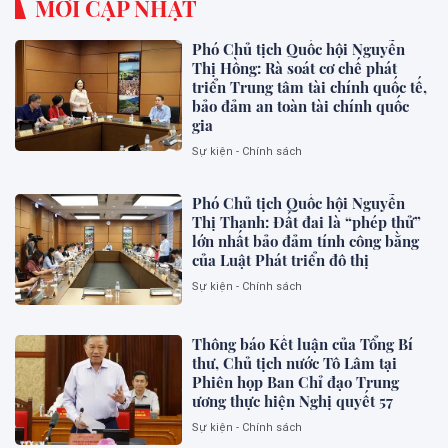
MỚI CẬP NHẬT
Phó Chủ tịch Quốc hội Nguyễn
Thị Hồng: Rà soát cơ chế phát
triển Trung tâm tài chính quốc tế,
bảo đảm an toàn tài chính quốc
gia
Sự kiện - Chính sách
Phó Chủ tịch Quốc hội Nguyễn
Thị Thanh: Đất đai là “phép thử”
lớn nhất bảo đảm tính công bằng
của Luật Phát triển đô thị
Sự kiện - Chính sách
Thông báo Kết luận của Tổng Bí
thư, Chủ tịch nước Tô Lâm tại
Phiên họp Ban Chỉ đạo Trung
ương thực hiện Nghị quyết 57
Sự kiện - Chính sách