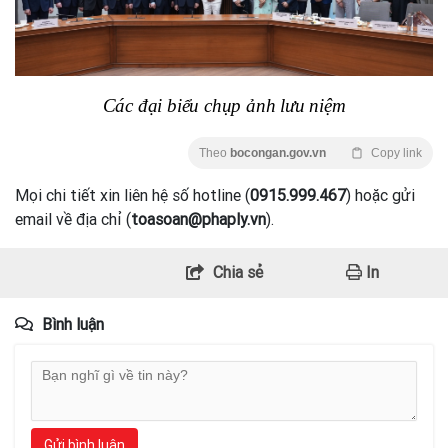
Các đại biểu chụp ảnh lưu niệm
Theo
bocongan.gov.vn
Copy link
Mọi chi tiết xin liên hệ số hotline (
0915.999.467
) hoặc gửi
email về địa chỉ (
toasoan@phaply.vn
).
Chia sẻ
In
Bình luận
Gửi bình luận