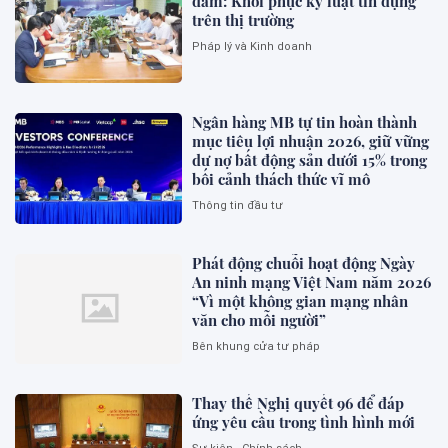
đảm: Khôi phục kỷ luật tín dụng
trên thị trường
Pháp lý và Kinh doanh
Ngân hàng MB tự tin hoàn thành
mục tiêu lợi nhuận 2026, giữ vững
dư nợ bất động sản dưới 15% trong
bối cảnh thách thức vĩ mô
Thông tin đầu tư
Phát động chuỗi hoạt động Ngày
An ninh mạng Việt Nam năm 2026
“Vì một không gian mạng nhân
văn cho mỗi người”
Bên khung cửa tư pháp
Thay thế Nghị quyết 96 để đáp
ứng yêu cầu trong tình hình mới