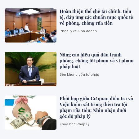
Hoàn thiện thể chế tài chính, tiền
tệ, đáp ứng các chuẩn mực quốc tế
về phòng, chống rửa tiền
Pháp lý và Kinh doanh
Nâng cao hiệu quả đấu tranh
phòng, chống tội phạm và vi phạm
pháp luật
Bên khung cửa tư pháp
Phối hợp giữa Cơ quan điều tra và
Viện kiểm sát trong điều tra tội
phạm rửa tiền: Nhìn nhận dưới
góc độ pháp lý
Khoa học Pháp Lý