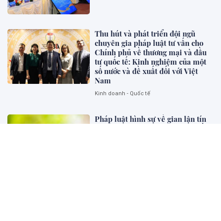
Thu hút và phát triển đội ngũ
chuyên gia pháp luật tư vấn cho
Chính phủ về thương mại và đầu
tư quốc tế: Kinh nghiệm của một
số nước và đề xuất đối với Việt
Nam
Kinh doanh - Quốc tế
Pháp luật hình sự về gian lận tín
chỉ carbon: Kinh nghiệm một số
quốc gia và gợi mở cho Việt Nam
Pháp lý và Kinh doanh
Tác hại của ma túy đối với cá
nhân, gia đình và xã hội
Bên khung cửa tư pháp