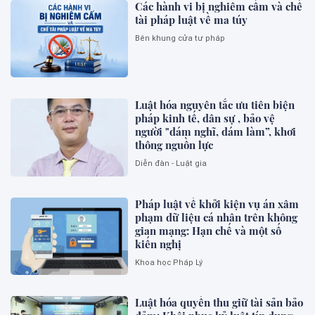
Các hành vi bị nghiêm cấm và chế
tài pháp luật về ma túy
Bên khung cửa tư pháp
Luật hóa nguyên tắc ưu tiên biện
pháp kinh tế, dân sự , bảo vệ
người "dám nghĩ, dám làm”, khơi
thông nguồn lực
Diễn đàn - Luật gia
Pháp luật về khởi kiện vụ án xâm
phạm dữ liệu cá nhân trên không
gian mạng: Hạn chế và một số
kiến nghị
Khoa học Pháp Lý
Luật hóa quyền thu giữ tài sản bảo