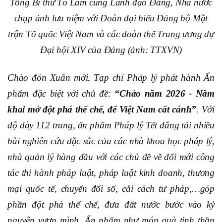
Tổng Bí thư Tô Lâm cùng Lãnh đạo Đảng, Nhà nước
chụp ảnh lưu niệm với Đoàn đại biểu Đảng bộ Mặt
trận Tổ quốc Việt Nam và các đoàn thể Trung ương dự
Đại hội XIV của Đảng (ảnh: TTXVN)
Chào đón Xuân mới, Tạp chí Pháp lý phát hành Ấn
phẩm đặc biệt với chủ đề:
“Chào năm 2026 - Năm
khai mở đột phá thể chế, để Việt Nam cất cánh”
. Với
độ dày 112 trang, ấn phẩm Pháp lý Tết đăng tải nhiều
bài nghiên cứu đặc sắc của các nhà khoa học pháp lý,
nhà quản lý hàng đầu với các chủ đề về đổi mới công
tác thi hành pháp luật, pháp luật kinh doanh, thương
mại quốc tế, chuyển đổi số, cải cách tư pháp,…góp
phần đột phá thể chế, đưa đất nước bước vào kỷ
nguyên vươn mình. Ấn phẩm như món quà tinh thần