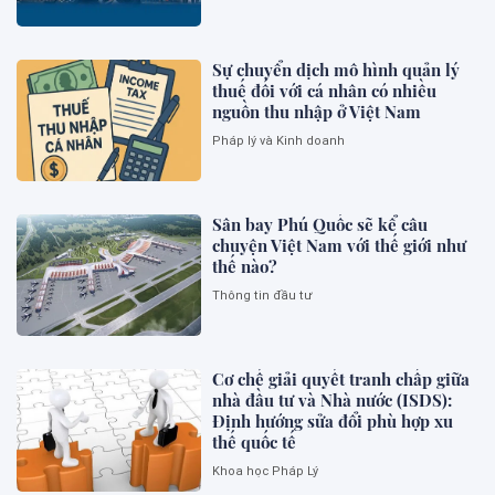
Sự chuyển dịch mô hình quản lý
thuế đối với cá nhân có nhiều
nguồn thu nhập ở Việt Nam
Pháp lý và Kinh doanh
Sân bay Phú Quốc sẽ kể câu
chuyện Việt Nam với thế giới như
thế nào?
Thông tin đầu tư
Cơ chế giải quyết tranh chấp giữa
nhà đầu tư và Nhà nước (ISDS):
Định hướng sửa đổi phù hợp xu
thế quốc tế
Khoa học Pháp Lý