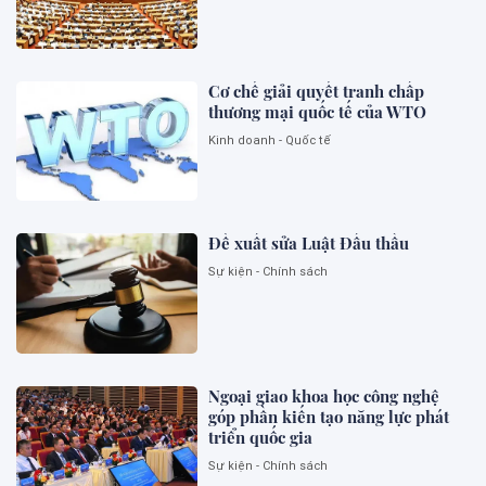
Cơ chế giải quyết tranh chấp
thương mại quốc tế của WTO
Kinh doanh - Quốc tế
Đề xuất sửa Luật Đấu thầu
Sự kiện - Chính sách
Ngoại giao khoa học công nghệ
góp phần kiến tạo năng lực phát
triển quốc gia
Sự kiện - Chính sách