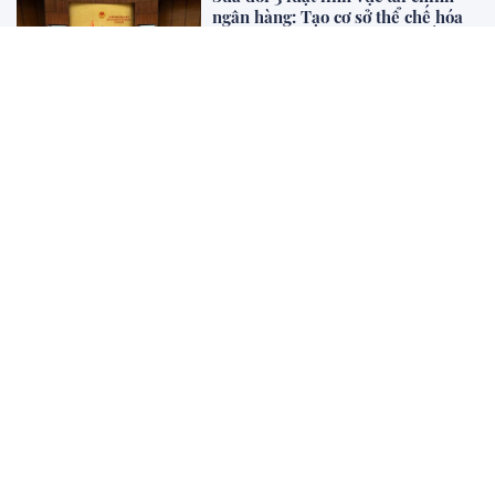
ngân hàng: Tạo cơ sở thể chế hóa
mục tiêu tăng trưởng 2 con số và
phát triển thị trường vốn
Sự kiện - Chính sách
Đổi mới tư duy hoàn thiện pháp
luật hình sự Việt Nam trong kỷ
nguyên mới (phần 1)
Khoa học Pháp Lý
Marina Living Halong: Định hình
chuẩn mực nhà ở xã hội của BIM
Land tại Quảng Ninh
Dự án - BĐS
XEM THÊM