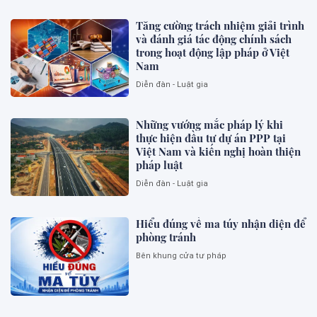
Tăng cường trách nhiệm giải trình
và đánh giá tác động chính sách
trong hoạt động lập pháp ở Việt
Nam
Diễn đàn - Luật gia
Những vướng mắc pháp lý khi
thực hiện đầu tư dự án PPP tại
Việt Nam và kiến nghị hoàn thiện
pháp luật
Diễn đàn - Luật gia
Hiểu đúng về ma túy nhận diện để
phòng tránh
Bên khung cửa tư pháp