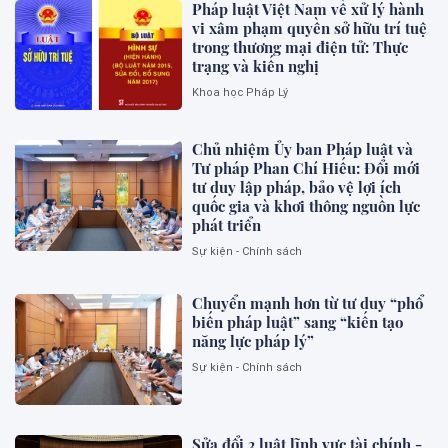
Pháp luật Việt Nam về xử lý hành
vi xâm phạm quyền sở hữu trí tuệ
trong thương mại điện tử: Thực
trạng và kiến nghị
Khoa học Pháp Lý
Chủ nhiệm Ủy ban Pháp luật và
Tư pháp Phan Chí Hiếu: Đổi mới
tư duy lập pháp, bảo vệ lợi ích
quốc gia và khơi thông nguồn lực
phát triển
Sự kiện - Chính sách
Chuyển mạnh hơn từ tư duy “phổ
biến pháp luật” sang “kiến tạo
năng lực pháp lý”
Sự kiện - Chính sách
Sửa đổi 3 luật lĩnh vực tài chính -