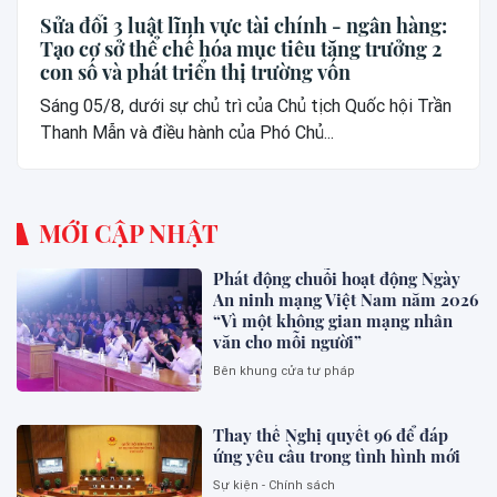
Sửa đổi 3 luật lĩnh vực tài chính - ngân hàng:
Tạo cơ sở thể chế hóa mục tiêu tăng trưởng 2
con số và phát triển thị trường vốn
Sáng 05/8, dưới sự chủ trì của Chủ tịch Quốc hội Trần
Thanh Mẫn và điều hành của Phó Chủ...
MỚI CẬP NHẬT
Phát động chuỗi hoạt động Ngày
An ninh mạng Việt Nam năm 2026
“Vì một không gian mạng nhân
văn cho mỗi người”
Bên khung cửa tư pháp
Thay thế Nghị quyết 96 để đáp
ứng yêu cầu trong tình hình mới
Sự kiện - Chính sách