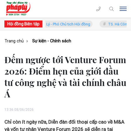
Hội đồng Biên tập
S. Phan Trung Lý - Phó Chủ tịch Hội đồng
TS. Hà Công Anh Bảo - Ph
Trang chủ
Sự kiện - Chính sách
Đếm ngược tới Venture Forum
2026: Điểm hẹn của giới đầu
tư công nghệ và tài chính châu
Á
13:36 08/06/2026
Chỉ còn ít ngày nữa, Diễn đàn đối thoại cấp cao về M&A
và vốn tư nhân Venture Forum 2026 sẽ diễn ra tại