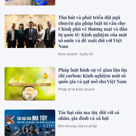
Thu hút và phát triển đội ngũ
chuyên gia pháp luật tư vấn cho
Chính phủ về thương mại và đầu
tư quốc tế: Kinh nghiệm của một
số nước và đề xuất đối với Việt
Nam
Kinh doanh - Quốc tế
Pháp luật hình sự về gian lận tín
chỉ carbon: Kinh nghiệm một số
quốc gia và gợi mở cho Việt Nam
Pháp lý và Kinh doanh
Tác hại của ma túy đối với cá
nhân, gia đình và xã hội
Bên khung cửa tư pháp