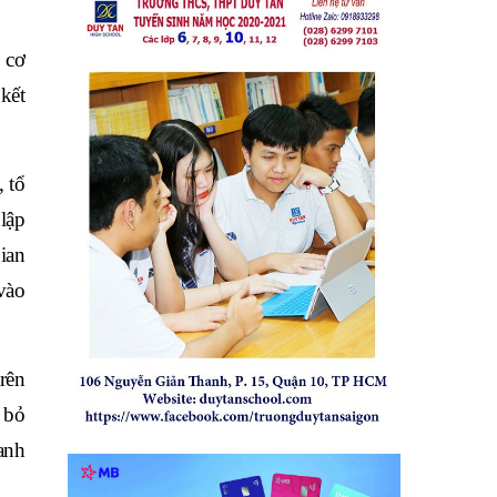
 cơ
 kết
 tổ
lập
ian
vào
rên
 bỏ
anh