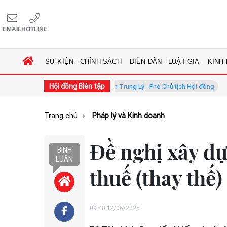
EMAIL
HOTLINE
SỰ KIỆN - CHÍNH SÁCH
DIỄN ĐÀN - LUẬT GIA
KINH
Hội đồng Biên tập
ồng
GS.TS. Phan Trung Lý - Phó Chủ tịch Hội đồng
TS. Hà C
Trang chủ
Pháp lý và Kinh doanh
Đề nghị xây dự
BÌNH
LUẬN
thuế (thay thế)
09:40 12/06/2025