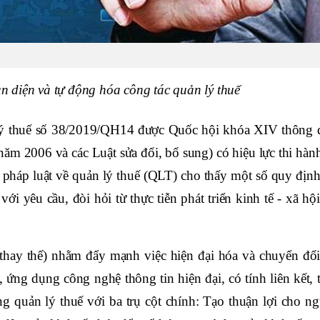
n diện và tự động hóa công tác quản lý thuế
 lý thuế số 38/2019/QH14 được Quốc hội khóa XIV thông 
ăm 2006 và các Luật sửa đổi, bổ sung) có hiệu lực thi hành
 pháp luật về quản lý thuế (QLT) cho thấy một số quy định 
 yêu cầu, đòi hỏi từ thực tiễn phát triển kinh tế - xã hội
thay thế) nhằm đẩy mạnh việc hiện đại hóa và chuyển đổi
, ứng dụng công nghệ thông tin hiện đại, có tính liên kết, 
g quản lý thuế với ba trụ cột chính: Tạo thuận lợi cho ng