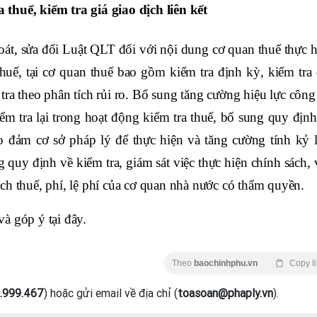
thuế, kiểm tra giá giao dịch liên kết
át, sửa đổi Luật QLT đối với nội dung cơ quan thuế thực h
thuế, tại cơ quan thuế bao gồm kiểm tra định kỳ, kiểm tra 
tra theo phân tích rủi ro. Bổ sung tăng cường hiệu lực công
ểm tra lại trong hoạt động kiểm tra thuế, bổ sung quy định
 đảm cơ sở pháp lý để thực hiện và tăng cường tính kỷ l
g quy định về kiểm tra, giám sát việc thực hiện chính sách,
ch thuế, phí, lệ phí của cơ quan nhà nước có thẩm quyền.
 và góp ý
tại đây
.
Theo
baochinhphu.vn
Copy l
.999.467
) hoặc gửi email về địa chỉ (
toasoan@phaply.vn
).