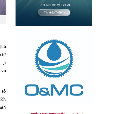
qua
 từ
tại
 và
 số
tích
ười