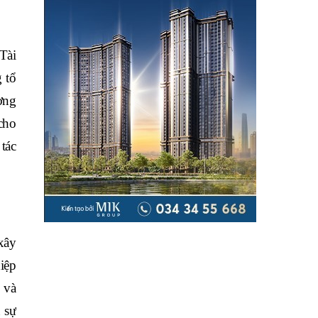
Tài
 tổ
ờng
cho
tác
 xây
iệp
 và
u sự