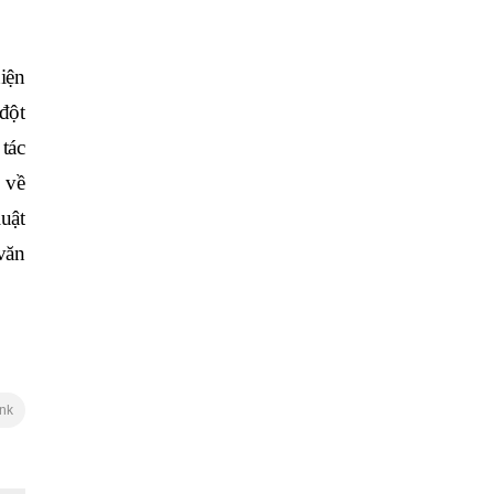
iện
đột
 tác
 về
uật
 văn
ink