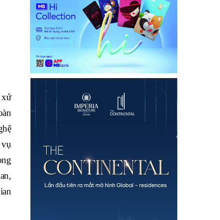
 xử
hoàn
ghệ
 vụ
rong
an,
gian