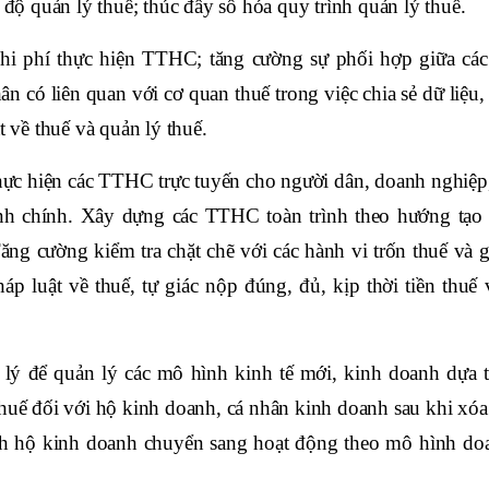
 độ quản lý thuế; thúc đẩy số hóa quy trình quản lý thuế.
i phí thực hiện TTHC; tăng cường sự phối hợp giữa các
n có liên quan với cơ quan thuế trong việc chia sẻ dữ liệu,
t về thuế và quản lý thuế.
ực hiện các TTHC trực tuyến cho người dân, doanh nghiệp,
nh chính. Xây dựng các TTHC toàn trình theo hướng tạo 
ăng cường kiểm tra chặt chẽ với các hành vi trốn thuế và g
áp luật về thuế, tự giác nộp đúng, đủ, kịp thời tiền thuế 
lý để quản lý các mô hình kinh tế mới, kinh doanh dựa t
thuế đối với hộ kinh doanh, cá nhân kinh doanh sau khi xóa
ch hộ kinh doanh chuyển sang hoạt động theo mô hình do