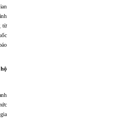
ian
inh
 từ
uốc
báo
 hộ
anh
thức
gia