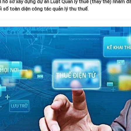
ới hồ sơ xây dựng dự án Luật Quản lý thuế (thay thế) nhằm đ
i số toàn diện công tác quản lý thu thuế.