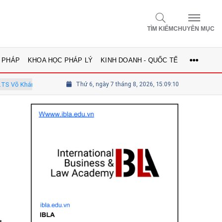
TÌM KIẾM
CHUYÊN MỤC
 PHÁP
KHOA HỌC PHÁP LÝ
KINH DOANH - QUỐC TẾ
nh - Ủy viên Hội đồng
Thứ 6, ngày 7 tháng 8, 2026, 15:09:11
Tổng biên tập Lê Thị Mai Phương - Ủy viên 