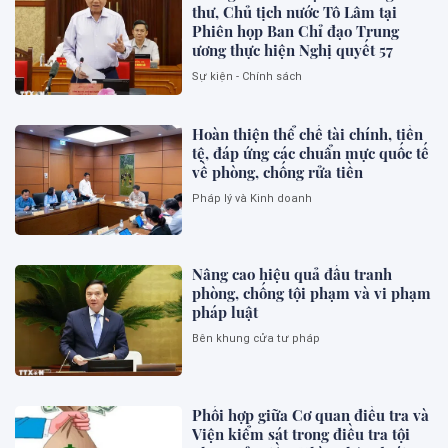
thư, Chủ tịch nước Tô Lâm tại
Phiên họp Ban Chỉ đạo Trung
ương thực hiện Nghị quyết 57
Sự kiện - Chính sách
Hoàn thiện thể chế tài chính, tiền
tệ, đáp ứng các chuẩn mực quốc tế
về phòng, chống rửa tiền
Pháp lý và Kinh doanh
Nâng cao hiệu quả đấu tranh
phòng, chống tội phạm và vi phạm
pháp luật
Bên khung cửa tư pháp
Phối hợp giữa Cơ quan điều tra và
Viện kiểm sát trong điều tra tội