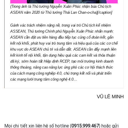
(Trong ảnh là Thủ tướng Nguyễn Xuân Phúc nhận búa Chủ tịch
ASEAN năm 2020 từ Thủ tướng Thái Lan Chan-o-cha)[/caption]
Gánh vác trách nhiệm nặng nề, trong vai trò Chủ tịch kế nhiệm
ASSEAN, Thủ tướng Chính phủ Nguyễn Xuân Phúc nhấn mạnh:
ASEAN cần đặt ưu tiên hàng đầu tiếp tục củng cố đoàn kết, gắn
kết nội khối, phát huy vai trò trung tâm và hiệu quả của các cơ chế
khu vực do ASEAN chủ trì và dẫn dắt. ASEAN cần đẩy mạnh liên
kết kinh tế nội khối, tận dụng hiệu quả các cam kết và thỏa thuận
đã ký, sớm hoàn tất Hiệp định RCEP, tạo môi trường kinh doanh
thông thoáng, nâng cao năng lực ứng phó các cơ hội thách thức
của cách mạng công nghiệp 4.0, chú trọng kết nối và phát triển
các mạng lưới trung tâm công nghệ 4.0…
VŨ LÊ MINH
Mọi chi tiết xin liên hệ số hotline (
0915.999.467
) hoặc gửi