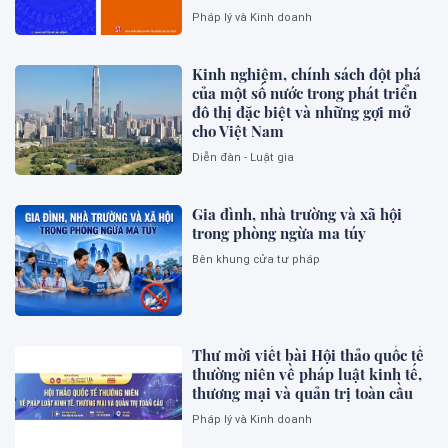
Pháp lý và Kinh doanh
Kinh nghiệm, chính sách đột phá
của một số nước trong phát triển
đô thị đặc biệt và những gợi mở
cho Việt Nam
Diễn đàn - Luật gia
Gia đình, nhà trường và xã hội
trong phòng ngừa ma túy
Bên khung cửa tư pháp
Thư mời viết bài Hội thảo quốc tế
thường niên về pháp luật kinh tế,
thương mại và quản trị toàn cầu
Pháp lý và Kinh doanh