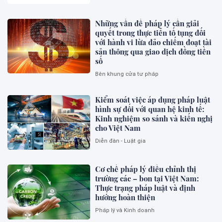
Những vấn đề pháp lý cần giải
quyết trong thực tiễn tố tụng đối
với hành vi lừa đảo chiếm đoạt tài
sản thông qua giao dịch đồng tiền
số
Bên khung cửa tư pháp
Kiểm soát việc áp dụng pháp luật
hình sự đối với quan hệ kinh tế:
Kinh nghiệm so sánh và kiến nghị
cho Việt Nam
Diễn đàn - Luật gia
Cơ chế pháp lý điều chỉnh thị
trường các – bon tại Việt Nam:
Thực trạng pháp luật và định
hướng hoàn thiện
Pháp lý và Kinh doanh