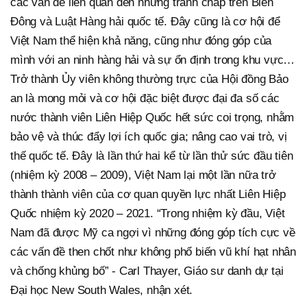
các vấn đề liên quan đến những tranh chấp trên Biển
Đông và Luật Hàng hải quốc tế. Đây cũng là cơ hội để
Việt Nam thể hiện khả năng, cũng như đóng góp của
mình với an ninh hàng hải và sự ổn định trong khu vực…
Trở thành Ủy viên không thường trực của Hội đồng Bảo
an là mong mỏi và cơ hội đặc biệt được đại đa số các
nước thành viên Liên Hiệp Quốc hết sức coi trọng, nhằm
bảo vệ và thúc đẩy lợi ích quốc gia; nâng cao vai trò, vị
thế quốc tế. Đây là lần thứ hai kể từ lần thử sức đầu tiên
(nhiệm kỳ 2008 – 2009), Việt Nam lại một lần nữa trở
thành thành viên của cơ quan quyền lực nhất Liên Hiệp
Quốc nhiệm kỳ 2020 – 2021. “Trong nhiệm kỳ đầu, Việt
Nam đã được Mỹ ca ngợi vì những đóng góp tích cực về
các vấn đề then chốt như không phổ biến vũ khí hạt nhân
và chống khủng bố” - Carl Thayer, Giáo sư danh dự tại
Đại học New South Wales, nhận xét.