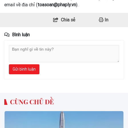
email về địa chỉ (
toasoan@phaply.vn
).
Chia sẻ
In
Bình luận
Gửi bình luận
CÙNG CHỦ ĐỀ