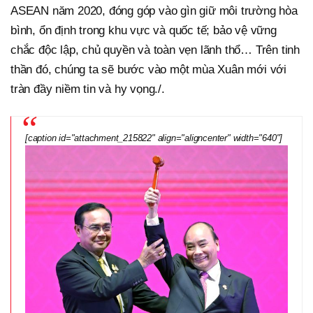
ASEAN năm 2020, đóng góp vào gìn giữ môi trường hòa
bình, ổn định trong khu vực và quốc tế; bảo vệ vững
chắc độc lập, chủ quyền và toàn vẹn lãnh thổ… Trên tinh
thần đó, chúng ta sẽ bước vào một mùa Xuân mới với
tràn đầy niềm tin và hy vọng./.
[caption id="attachment_215822" align="aligncenter" width="640"]