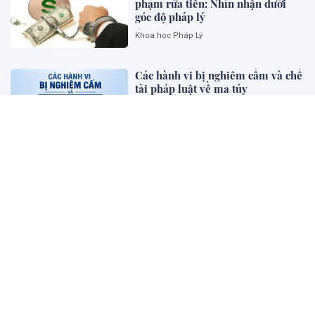
phạm rửa tiền: Nhìn nhận dưới
góc độ pháp lý
Khoa học Pháp Lý
Các hành vi bị nghiêm cấm và chế
tài pháp luật về ma túy
Bên khung cửa tư pháp
Luật hóa nguyên tắc ưu tiên biện
pháp kinh tế, dân sự , bảo vệ
người "dám nghĩ, dám làm”, khơi
thông nguồn lực
Diễn đàn - Luật gia
Pháp luật về khởi kiện vụ án xâm
phạm dữ liệu cá nhân trên không
gian mạng: Hạn chế và một số
kiến nghị