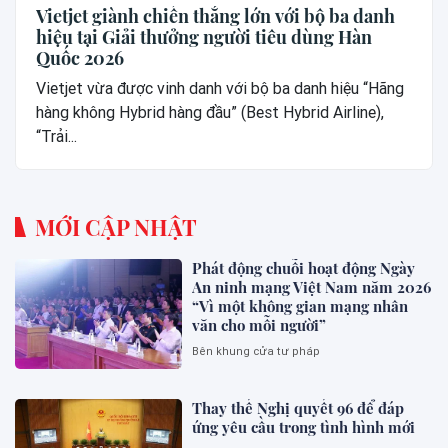
Vietjet giành chiến thắng lớn với bộ ba danh
hiệu tại Giải thưởng người tiêu dùng Hàn
Quốc 2026
Vietjet vừa được vinh danh với bộ ba danh hiệu “Hãng
hàng không Hybrid hàng đầu” (Best Hybrid Airline),
“Trải...
MỚI CẬP NHẬT
Phát động chuỗi hoạt động Ngày
An ninh mạng Việt Nam năm 2026
“Vì một không gian mạng nhân
văn cho mỗi người”
Bên khung cửa tư pháp
Thay thế Nghị quyết 96 để đáp
ứng yêu cầu trong tình hình mới