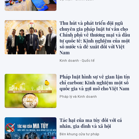
Thu hút và phát triển đội ngũ
chuyên gia pháp luật tư vấn cho
Chính phủ về thương mại và đầu
tư quốc tế: Kinh nghiệm của một
số nước và đề xuất đối với Việt
Nam
Kinh doanh - Quốc tế
Pháp luật hình sự về gian lận tín
chỉ carbon: Kinh nghiệm một số
quốc gia và gợi mở cho Việt Nam
Pháp lý và Kinh doanh
Tác hại của ma túy đối với cá
nhân, gia đình và xã hội
Bên khung cửa tư pháp