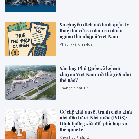
Sự chuyển dịch mô hình quản lý
thuế đối với cá nhân có nhiều
nguồn thu nhập ở Việt Nam
Pháp lý và Kinh doanh
Sân bay Phú Quốc sẽ kể câu
chuyện Việt Nam với thế giới như
thế nào?
Thông tin đầu tư
Cơ chế giải quyết tranh chấp giữa
nhà đầu tư và Nhà nước (ISDS):
Định hướng sửa đổi phù hợp xu
thế quốc tế
Khoa học Pháp Lý