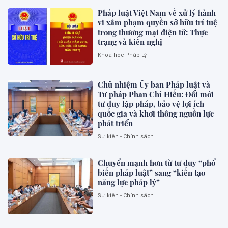
Pháp luật Việt Nam về xử lý hành
vi xâm phạm quyền sở hữu trí tuệ
trong thương mại điện tử: Thực
trạng và kiến nghị
Khoa học Pháp Lý
Chủ nhiệm Ủy ban Pháp luật và
Tư pháp Phan Chí Hiếu: Đổi mới
tư duy lập pháp, bảo vệ lợi ích
quốc gia và khơi thông nguồn lực
phát triển
Sự kiện - Chính sách
Chuyển mạnh hơn từ tư duy “phổ
biến pháp luật” sang “kiến tạo
năng lực pháp lý”
Sự kiện - Chính sách