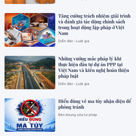
Tăng cường trách nhiệm giải trình
và đánh giá tác động chính sách
trong hoạt động lập pháp ở Việt
Nam
Diễn đàn - Luật gia
Những vướng mắc pháp lý khi
thực hiện đầu tư dự án PPP tại
Việt Nam và kiến nghị hoàn thiện
pháp luật
Diễn đàn - Luật gia
Hiểu đúng về ma túy nhận diện để
phòng tránh
Bên khung cửa tư pháp