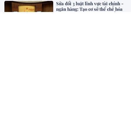
Sửa đổi 3 luật lĩnh vực tài chính -
ngân hàng: Tạo cơ sở thể chế hóa
mục tiêu tăng trưởng 2 con số và
phát triển thị trường vốn
Sự kiện - Chính sách
Đổi mới tư duy hoàn thiện pháp
luật hình sự Việt Nam trong kỷ
nguyên mới (phần 1)
Khoa học Pháp Lý
Marina Living Halong: Định hình
chuẩn mực nhà ở xã hội của BIM
Land tại Quảng Ninh
Dự án - BĐS
Từ sedan lên SUV: Vì sao nhiều