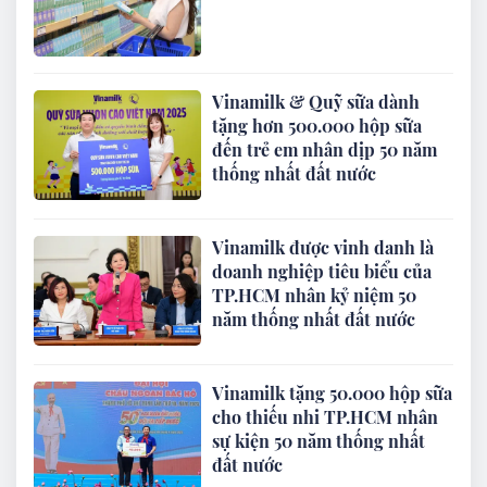
Vinamilk & Quỹ sữa dành
tặng hơn 500.000 hộp sữa
đến trẻ em nhân dịp 50 năm
thống nhất đất nước
Vinamilk được vinh danh là
doanh nghiệp tiêu biểu của
TP.HCM nhân kỷ niệm 50
năm thống nhất đất nước
Vinamilk tặng 50.000 hộp sữa
cho thiếu nhi TP.HCM nhân
sự kiện 50 năm thống nhất
đất nước