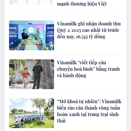
mạnh thương hiệu Việt
Vinamilk ghi nhận doanh thu
Quý 2/2025 cao nhất từ trước
đến nay, 16.745 tỷ đồng
Vinamilk “viết tiếp câu
chuyện hoà bình” bằng tranh
và hành động
“Mở khoá tự nhiên”: Vinamilk
biến rào cản thành vòng tuần
hoàn xanh tại trang trại sinh
thái