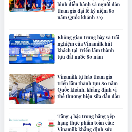
binh diễu hành và người dân
tham gia đại lễ kỷ niệm 80
năm Quốc khánh 2/9
Không gian trưng bày và trải
nghiệm của Vinamilk hút
khách tại Triển lãm thành
tựu đất nước 80 năm
Vinamilk tự hào tham gia
triển lãm thành tựu 80 năm
Quốc khánh, khẳng định vị
thế thương hiệu sữa dẫn đầu
Tăng 4 bậc trong bảng xếp
hạng thực phẩm toàn cầu:
Vinamilk khẳng định sức