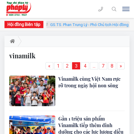
Hội đồng Biên tập
ủ tịch Hội đồng
GS.TS. Phan Trung Lý - Phó Chủ tịch Hội đồng
vinamilk
«
1
2
3
4
...
7
8
»
Vinamilk cùng Việt Nam rực
rỡ trong ngày hội non sông
Gần 1 triệu sản phẩm
Vinamilk tiếp thêm dinh
dưỡng cho các lực lượng diễu