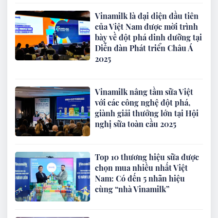
Vinamilk là đại diện đầu tiên
của Việt Nam được mời trình
bày về đột phá dinh dưỡng tại
Diễn đàn Phát triển Châu Á
2025
Vinamilk nâng tầm sữa Việt
với các công nghệ đột phá,
giành giải thưởng lớn tại Hội
nghị sữa toàn cầu 2025
Top 10 thương hiệu sữa được
chọn mua nhiều nhất Việt
Nam: Có đến 5 nhãn hiệu
cùng “nhà Vinamilk”