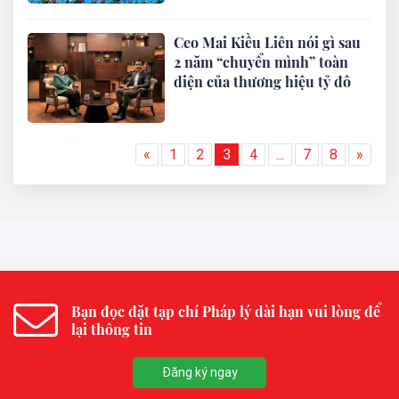
Ceo Mai Kiều Liên nói gì sau
2 năm “chuyển mình” toàn
diện của thương hiệu tỷ đô
«
1
2
3
4
...
7
8
»
Bạn đọc đặt tạp chí Pháp lý dài hạn vui lòng để
lại thông tin
Đăng ký ngay