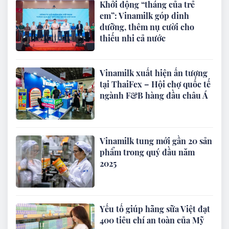
Khởi động “tháng của trẻ
em”: Vinamilk góp dinh
dưỡng, thêm nụ cười cho
thiếu nhi cả nước
Vinamilk xuất hiện ấn tượng
tại ThaiFex – Hội chợ quốc tế
ngành F&B hàng đầu châu Á
Vinamilk tung mới gần 20 sản
phẩm trong quý đầu năm
2025
Yếu tố giúp hãng sữa Việt đạt
400 tiêu chí an toàn của Mỹ