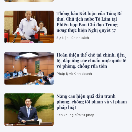
Thông báo Kết luận của Tổng Bí
thư, Chủ tịch nước Tô Lâm tại
Phiên họp Ban Chỉ đạo Trung
ương thực hiện Nghị quyết 57
Sự kiện - Chính sách
Hoàn thiện thể chế tài chính, tiền
tệ, đáp ứng các chuẩn mực quốc tế
về phòng, chống rửa tiền
Pháp lý và Kinh doanh
Nâng cao hiệu quả đấu tranh
phòng, chống tội phạm và vi phạm
pháp luật
Bên khung cửa tư pháp