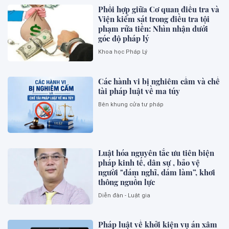
Phối hợp giữa Cơ quan điều tra và
Viện kiểm sát trong điều tra tội
phạm rửa tiền: Nhìn nhận dưới
góc độ pháp lý
Khoa học Pháp Lý
Các hành vi bị nghiêm cấm và chế
tài pháp luật về ma túy
Bên khung cửa tư pháp
Luật hóa nguyên tắc ưu tiên biện
pháp kinh tế, dân sự , bảo vệ
người "dám nghĩ, dám làm”, khơi
thông nguồn lực
Diễn đàn - Luật gia
Pháp luật về khởi kiện vụ án xâm