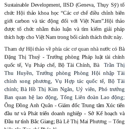
Sustainable Development, IISD (Geneva, Thụy Sỹ) tổ
chức Hội thảo khoa học “Các cơ chế điều chỉnh biên
giới carbon và tác động đối
với
Việt Nam
”.
Hội thảo
được tổ chức nhằm thảo luận và tìm kiếm giải pháp
thích hợp cho Việt Nam trong bối cảnh thách thức này.
Tham
dự
Hội
thảo về
phía các cơ quan nhà nước có
B
à
Đặng Thị Thuỷ
-
Trưởng phòng Pháp luật tài chính
quốc tế, Vụ Pháp chế, Bộ Tài Chính, Bà
Trần Thị
Thu Huyền, Trưởng phòng Phòng Hội nhập Tài
chính song phương, Vụ Hợp tác quốc tế, Bộ Tài
chính
; Bà Hồ Thị Kim Ngân, Uỷ viên, Phó trưởng
Ban quan hệ lao động, Tổng Liên đoàn Lao động;
Ông Đồng Anh Quân -
Giám đốc Trung tâm Xúc tiến
đầu tư và Phát triển doanh nghiệp - Sở Kế hoạch và
Đầu tư tỉnh Bắc Giang;
Bà Lê Thị Mai Phương – Tổng