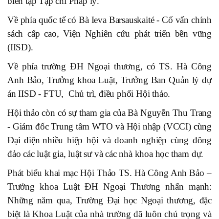
biên tập
T
ạp chí
P
háp lý.
Về phía quốc tế
có
Bà Ieva Barsauskaité - Cố vấn chính
sách cấp cao, Viện Nghiên cứu phát triển bền vững
(IISD).
Về phía trường ĐH Ngoại thương, có TS. Hà Công
Anh Bảo, Trưởng khoa Luật, Trưởng Ban Quản lý dự
án IISD - FTU, Chủ trì, điều phối Hội thảo.
Hội thảo còn có sự tham gia của
Bà Nguyễn Thu Trang
-
Giám đốc Trung tâm WTO và Hội nhập (VCCI)
cùng
Đại diện
nhiều
hiệp hội và doanh nghiệp
cùng
đông
đảo các luật gia, luật sư và các nhà khoa học tham dự.
Phát biểu khai mạc Hội Thảo TS. Hà Công Anh Bảo –
Trưởng khoa Luật ĐH Ngoại Thương
nhấn mạnh
:
Những n
ă
m qua,
Trường Đại học Ngoại thương, đặc
biệt là Khoa Luật của nhà trường đã luôn chú trọng và