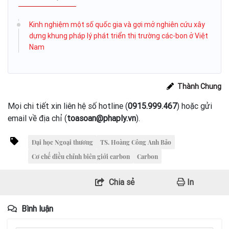
Kinh nghiệm một số quốc gia và gợi mở nghiên cứu xây
dựng khung pháp lý phát triển thị trường các-bon ở Việt
Nam
Thành Chung
Mọi chi tiết xin liên hệ số hotline (
0915.999.467
) hoặc gửi
email về địa chỉ (
toasoan@phaply.vn
).
Đại học Ngoại thương
TS. Hoàng Công Anh Bảo
Cơ chế điều chỉnh biên giới carbon
Carbon
Chia sẻ
In
Bình luận