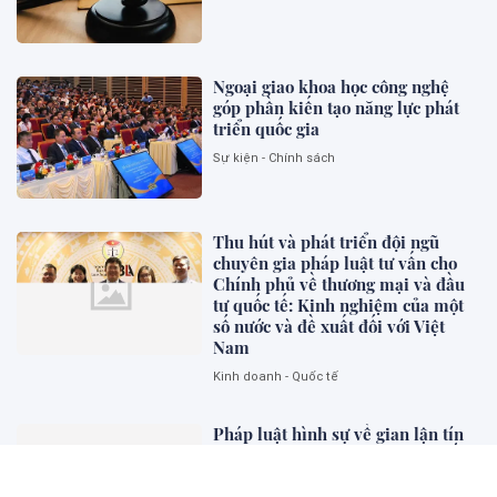
Ngoại giao khoa học công nghệ
góp phần kiến tạo năng lực phát
triển quốc gia
Sự kiện - Chính sách
Thu hút và phát triển đội ngũ
chuyên gia pháp luật tư vấn cho
Chính phủ về thương mại và đầu
tư quốc tế: Kinh nghiệm của một
số nước và đề xuất đối với Việt
Nam
Kinh doanh - Quốc tế
Pháp luật hình sự về gian lận tín
chỉ carbon: Kinh nghiệm một số
quốc gia và gợi mở cho Việt Nam