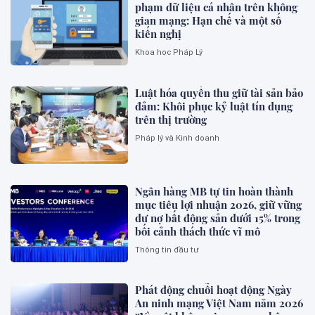
phạm dữ liệu cá nhân trên không
gian mạng: Hạn chế và một số
kiến nghị
Khoa học Pháp Lý
Luật hóa quyền thu giữ tài sản bảo
đảm: Khôi phục kỷ luật tín dụng
trên thị trường
Pháp lý và Kinh doanh
Ngân hàng MB tự tin hoàn thành
mục tiêu lợi nhuận 2026, giữ vững
dư nợ bất động sản dưới 15% trong
bối cảnh thách thức vĩ mô
Thông tin đầu tư
Phát động chuỗi hoạt động Ngày
An ninh mạng Việt Nam năm 2026