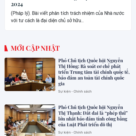
2024
(Pháp lý). Bài viết phân tích trách nhiệm của Nhà nước
với tư cách là đại diện chủ sở hữu...
MỚI CẬP NHẬT
Phó Chủ tịch Quốc hội Nguyễn
Thị Hồng: Rà soát cơ chế phát
triển Trung tâm tài chính quốc tế,
bảo đảm an toàn tài chính quốc
gia
Sự kiện - Chính sách
Phó Chủ tịch Quốc hội Nguyễn
Thị Thanh: Đất đai là “phép thử”
lớn nhất bảo đảm tính công bằng
của Luật Phát triển đô thị
Sự kiện - Chính sách