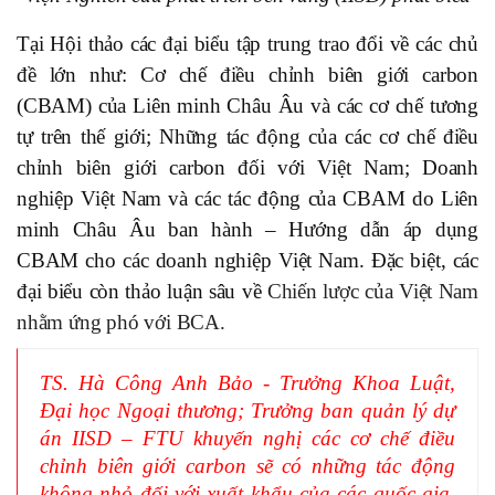
Tại Hội thảo các đại biểu tập trung trao đổi về
các chủ
đề lớn như: C
ơ chế
điều chỉnh biên giới carbon
(CBAM) của Liên minh Châu Âu và các cơ chế tương
tự trên thế giới
;
Những tác động của các cơ chế điều
chỉnh biên giới carbon đối với Việt Nam; Doanh
nghiệp Việt Nam và các tác động của CBAM do Liên
minh Châu Âu ban hành – Hướng dẫn áp dụng
CBAM cho các doanh nghiệp Việt Nam.
Đặc biệt, các
đại biểu còn thảo luận sâu về
C
hiến lược của Việt Nam
nhằm ứng phó với BCA
.
TS. Hà Công Anh Bảo - Trưởng Khoa Luật,
Đại học Ngoại thương; Trưởng ban quản lý dự
án IISD – FTU khuyến nghị các cơ chế điều
chỉnh biên giới carbon sẽ có những tác động
không nhỏ đối với xuất khẩu của các quốc gia.