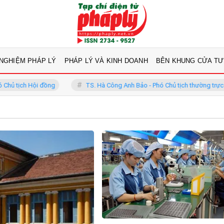
 NGHIỆM PHÁP LÝ
PHÁP LÝ VÀ KINH DOANH
BÊN KHUNG CỬA TƯ
ịch Hội đồng
TS. Hà Công Anh Bảo - Phó Chủ tịch thường trực Hội đ