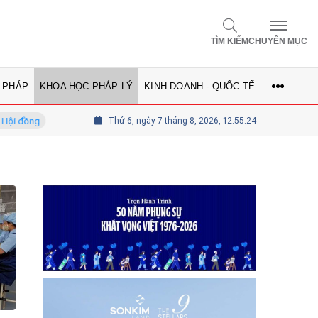
TÌM KIẾM
CHUYÊN MỤC
 PHÁP
KHOA HỌC PHÁP LÝ
KINH DOANH - QUỐC TẾ
ồng
GS.TS Võ Khánh Vinh - Ủy viên Hội đồng
Thứ 6, ngày 7 tháng 8, 2026, 12:55:24
Tổng biên tập