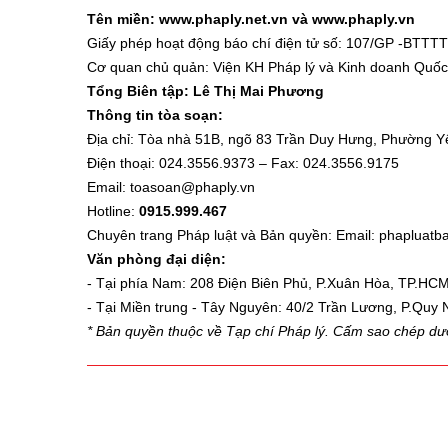
Bạn đọc đặt tạp chí Pháp lý dài hạn v
Tên miền: www.phaply.net.vn và www.phaply.vn
Giấy phép hoạt động báo chí điện tử số: 107/GP -BTTTT
Cơ quan chủ quản: Viện KH Pháp lý và Kinh doanh Quốc t
Tổng Biên tập:
Lê Thị Mai Phương
Thông tin tòa soạn: