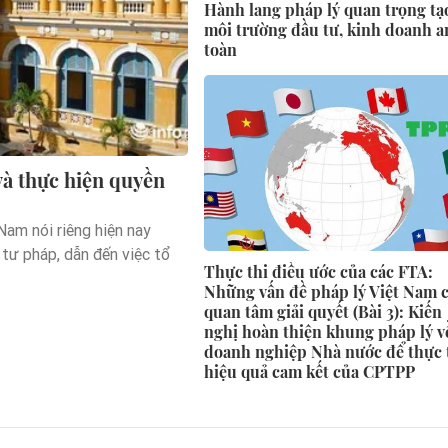
Hành lang pháp lý quan trọng tạ
môi trường đầu tư, kinh doanh a
toàn
và thực hiện quyền
 Nam nói riêng hiện nay
 tư pháp, dẫn đến việc tổ
Thực thi điều ước của các FTA:
Những vấn đề pháp lý Việt Nam 
quan tâm giải quyết (Bài 3): Kiến
nghị hoàn thiện khung pháp lý v
doanh nghiệp Nhà nước để thực 
hiệu quả cam kết của CPTPP