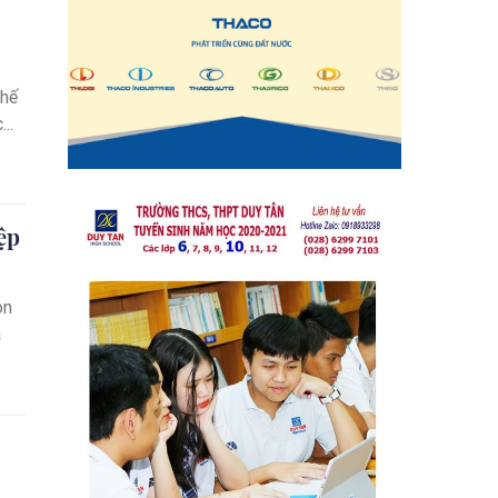
..
ệp
òn
a