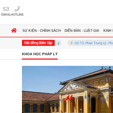
EMAIL
HOTLINE
SỰ KIỆN - CHÍNH SÁCH
DIỄN ĐÀN - LUẬT GIA
KINH
Hội đồng Biên tập
rần Công Phàn - Chủ tịch Hội đồng
GS.TS. Phan Trung Lý - Phó Chủ t
KHOA HỌC PHÁP LÝ