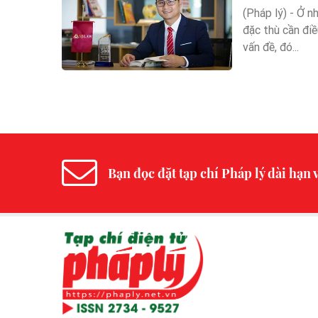
(Pháp lý) - Ở n
đặc thù cần điề
vấn đề, đó...