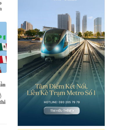
o
n
cần
ề
thi