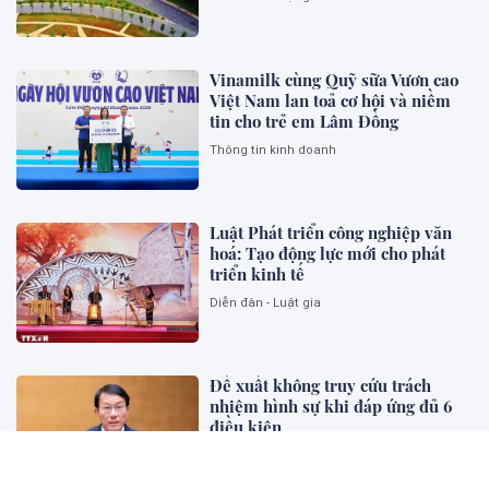
Vinamilk cùng Quỹ sữa Vươn cao
Việt Nam lan toả cơ hội và niềm
tin cho trẻ em Lâm Đồng
Thông tin kinh doanh
Luật Phát triển công nghiệp văn
hoá: Tạo động lực mới cho phát
triển kinh tế
Diễn đàn - Luật gia
Đề xuất không truy cứu trách
nhiệm hình sự khi đáp ứng đủ 6
điều kiện
Bên khung cửa tư pháp