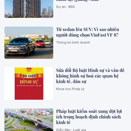
Dự án - BĐS
Từ sedan lên SUV: Vì sao nhiều
người dùng chọn VinFast VF 8?
Thông tin kinh doanh
Sửa đổi Bộ luật Hình sự và vấn đề
không hình sự hoá các quan hệ
kinh tế, dân sự
Khoa học Pháp Lý
Pháp luật kiểm soát xung đột lợi
ích trong hoạch định chính sách
kinh tế
Diễn đàn - Luật gia