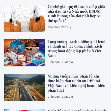
Cơ chế giải quyết tranh chấp giữa
nhà đầu tư và Nhà nước (ISDS):
Định hướng sửa đổi phù hợp xu
thế quốc tế
Khoa học Pháp Lý
Tăng cường trách nhiệm giải trình
và đánh giá tác động chính sách
trong hoạt động lập pháp ở Việt
Nam
Diễn đàn - Luật gia
Những vướng mắc pháp lý khi
thực hiện đầu tư dự án PPP tại
Việt Nam và kiến nghị hoàn thiện
pháp luật
Diễn đàn - Luật gia
Hiểu đúng về ma túy nhận diện để