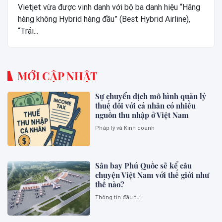
Vietjet vừa được vinh danh với bộ ba danh hiệu “Hãng
hàng không Hybrid hàng đầu” (Best Hybrid Airline),
“Trải...
MỚI CẬP NHẬT
Sự chuyển dịch mô hình quản lý
thuế đối với cá nhân có nhiều
nguồn thu nhập ở Việt Nam
Pháp lý và Kinh doanh
Sân bay Phú Quốc sẽ kể câu
chuyện Việt Nam với thế giới như
thế nào?
Thông tin đầu tư