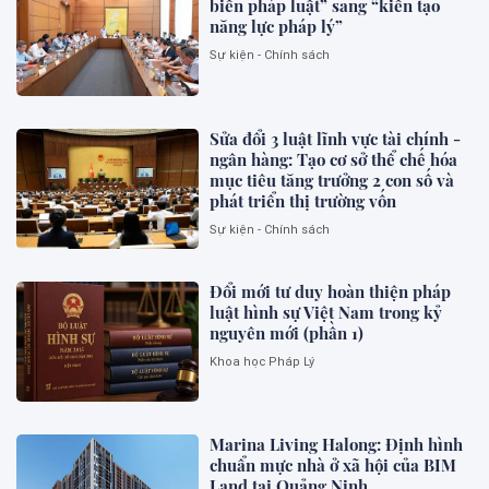
biến pháp luật” sang “kiến tạo
năng lực pháp lý”
Sự kiện - Chính sách
Sửa đổi 3 luật lĩnh vực tài chính -
ngân hàng: Tạo cơ sở thể chế hóa
mục tiêu tăng trưởng 2 con số và
phát triển thị trường vốn
Sự kiện - Chính sách
Đổi mới tư duy hoàn thiện pháp
luật hình sự Việt Nam trong kỷ
nguyên mới (phần 1)
Khoa học Pháp Lý
Marina Living Halong: Định hình
chuẩn mực nhà ở xã hội của BIM
Land tại Quảng Ninh