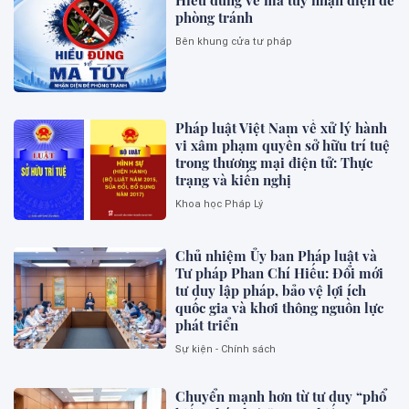
phòng tránh
Bên khung cửa tư pháp
Pháp luật Việt Nam về xử lý hành
vi xâm phạm quyền sở hữu trí tuệ
trong thương mại điện tử: Thực
trạng và kiến nghị
Khoa học Pháp Lý
Chủ nhiệm Ủy ban Pháp luật và
Tư pháp Phan Chí Hiếu: Đổi mới
tư duy lập pháp, bảo vệ lợi ích
quốc gia và khơi thông nguồn lực
phát triển
Sự kiện - Chính sách
Chuyển mạnh hơn từ tư duy “phổ