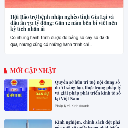
Hội Bảo trợ bệnh nhân nghèo tỉnh Gia Lai và
dấu ấn 751 tỷ đồng: Gần 12 năm bền bỉ viết nên
kỳ tích nhân ái
Có những hành trình được đo bằng số cây số đã đi
qua, nhưng cũng có những hành trình chỉ...
MỚI CẬP NHẬT
Quyền sở hữu trí tuệ nội dung số
do AI sáng tạo, thực trạng pháp lý
và giải pháp phát triển kinh tế số
tại Việt Nam
Pháp lý và Kinh doanh
Kinh nghiệm, chính sách đột phá
của một số nước trong phát triển