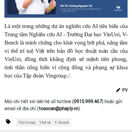
Là một trong những dự án nghiên cứu AI tiêu biểu của
Trung tâm Nghiên cứu AI - Trường Đại học VinUni, V-
Bench là minh chứng cho khát vọng bứt phá, nâng tầm
vị thế trí tuệ Việt trên bản đồ học thuật toàn cầu của
VinUni, đồng thời khẳng định sứ mệnh tiên phong,
tinh thần cống hiến vì cộng đồng và phụng sự khoa
học của Tập đoàn Vingroup./.
PV
Mọi chi tiết xin liên hệ số hotline (
0915.999.467
) hoặc gửi
email về địa chỉ (
toasoan@phaply.vn
).
Vin Group
VinUni
V-Bench