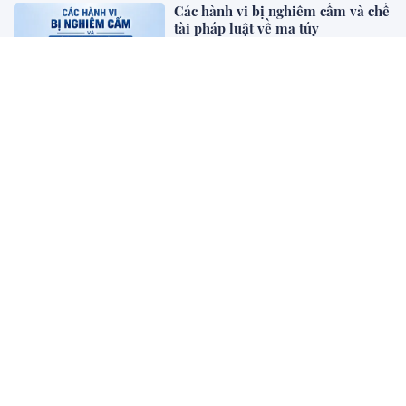
Các hành vi bị nghiêm cấm và chế
tài pháp luật về ma túy
Bên khung cửa tư pháp
Luật hóa nguyên tắc ưu tiên biện
pháp kinh tế, dân sự , bảo vệ
người "dám nghĩ, dám làm”, khơi
thông nguồn lực
Diễn đàn - Luật gia
Pháp luật về khởi kiện vụ án xâm
phạm dữ liệu cá nhân trên không
gian mạng: Hạn chế và một số
kiến nghị
Khoa học Pháp Lý
Luật hóa quyền thu giữ tài sản bảo