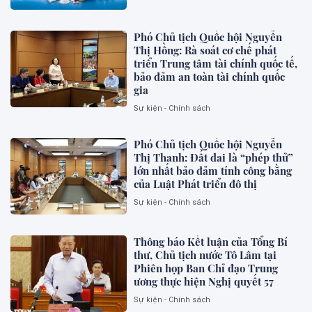
Phó Chủ tịch Quốc hội Nguyễn
Thị Hồng: Rà soát cơ chế phát
triển Trung tâm tài chính quốc tế,
bảo đảm an toàn tài chính quốc
gia
Sự kiện - Chính sách
Phó Chủ tịch Quốc hội Nguyễn
Thị Thanh: Đất đai là “phép thử”
lớn nhất bảo đảm tính công bằng
của Luật Phát triển đô thị
Sự kiện - Chính sách
Thông báo Kết luận của Tổng Bí
thư, Chủ tịch nước Tô Lâm tại
Phiên họp Ban Chỉ đạo Trung
ương thực hiện Nghị quyết 57
Sự kiện - Chính sách