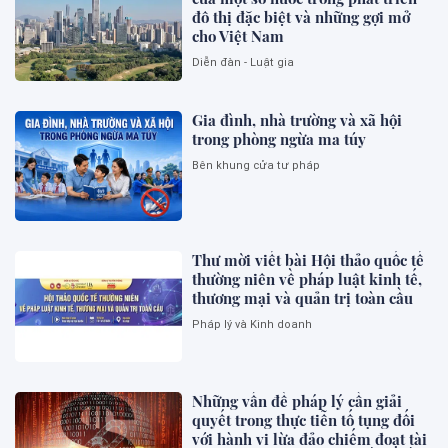
đô thị đặc biệt và những gợi mở
cho Việt Nam
Diễn đàn - Luật gia
Gia đình, nhà trường và xã hội
trong phòng ngừa ma túy
Bên khung cửa tư pháp
Thư mời viết bài Hội thảo quốc tế
thường niên về pháp luật kinh tế,
thương mại và quản trị toàn cầu
Pháp lý và Kinh doanh
Những vấn đề pháp lý cần giải
quyết trong thực tiễn tố tụng đối
với hành vi lừa đảo chiếm đoạt tài