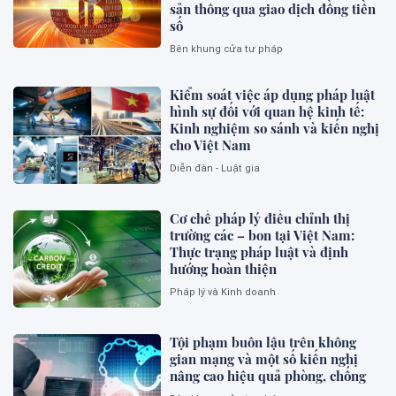
sản thông qua giao dịch đồng tiền
số
Bên khung cửa tư pháp
Kiểm soát việc áp dụng pháp luật
hình sự đối với quan hệ kinh tế:
Kinh nghiệm so sánh và kiến nghị
cho Việt Nam
Diễn đàn - Luật gia
Cơ chế pháp lý điều chỉnh thị
trường các – bon tại Việt Nam:
Thực trạng pháp luật và định
hướng hoàn thiện
Pháp lý và Kinh doanh
Tội phạm buôn lậu trên không
gian mạng và một số kiến nghị
nâng cao hiệu quả phòng, chống