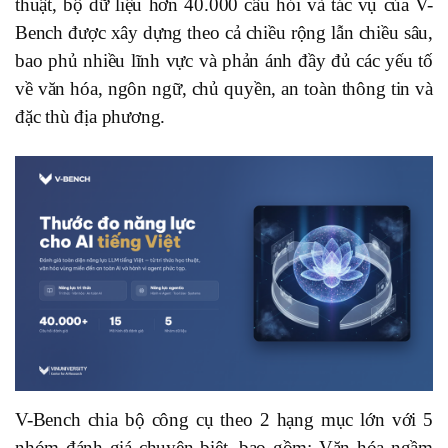
thuật, bộ dữ liệu hơn 40.000 câu hỏi và tác vụ của V-
Bench được xây dựng theo cả chiều rộng lẫn chiều sâu,
bao phủ nhiều lĩnh vực và phản ánh đầy đủ các yếu tố
về văn hóa, ngôn ngữ, chủ quyền, an toàn thông tin và
đặc thù địa phương.
V-Bench chia bộ công cụ theo 2 hạng mục lớn với 5
nhóm đánh giá chuyên biệt, bao gồm: Văn hóa ngầm