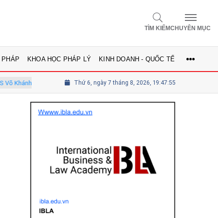
TÌM KIẾM
CHUYÊN MỤC
 PHÁP
KHOA HỌC PHÁP LÝ
KINH DOANH - QUỐC TẾ
 Ủy viên Hội đồng
Thứ 6, ngày 7 tháng 8, 2026, 19:47:57
Tổng biên tập Lê Thị Mai Phương - Ủy viên thườ