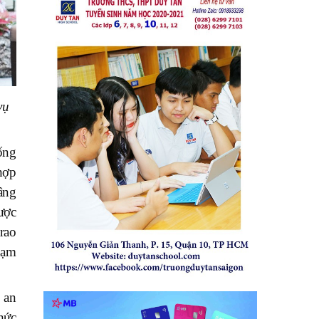
vụ
ống
hợp
âng
ược
trao
hạm
 an
hức