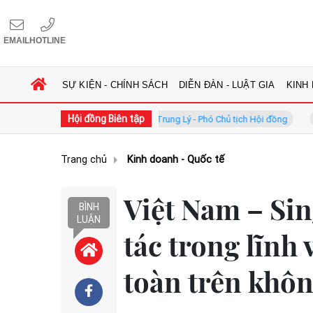
EMAIL
HOTLINE
SỰ KIỆN - CHÍNH SÁCH
DIỄN ĐÀN - LUẬT GIA
KINH
Hội đồng Biên tập
GS.TS. Phan Trung Lý - Phó Chủ tịch Hội đồng
TS. Hà Công 
Trang chủ
Kinh doanh - Quốc tế
Việt Nam – Si
BÌNH
LUẬN
tác trong lĩnh
toàn trên khô