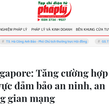
 NGHIỆM PHÁP LÝ
PHÁP LÝ VÀ KINH DOANH
BÊN KHUNG CỬA TƯ
Anh Bảo - Phó Chủ tịch thường trực Hội đồng
GS.TS Võ Khánh Vinh -
ngapore: Tăng cường hợp
 vực đảm bảo an ninh, an
ng gian mạng