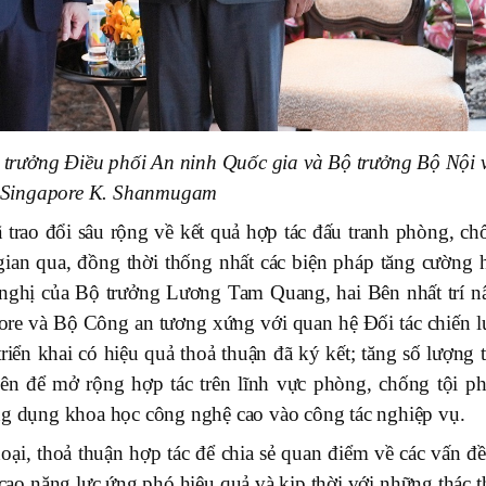
rưởng Điều phối An ninh Quốc gia và Bộ trưởng Bộ Nội 
Singapore K. Shanmugam
 trao đổi sâu rộng về kết quả hợp tác đấu tranh phòng, ch
 gian qua, đồng thời thống nhất các biện pháp tăng cường 
đề nghị của Bộ trưởng Lương Tam Quang, hai Bên nhất trí n
ore và Bộ Công an tương xứng với quan hệ Đối tác chiến l
riển khai có hiệu quả thoả thuận đã ký kết; tăng số lượng 
iên để mở rộng hợp tác trên lĩnh vực phòng, chống tội p
ng dụng khoa học công nghệ cao vào công tác nghiệp vụ.
oại, thoả thuận hợp tác để chia sẻ quan điểm về các vấn đề
ao năng lực ứng phó hiệu quả và kịp thời với những thác t