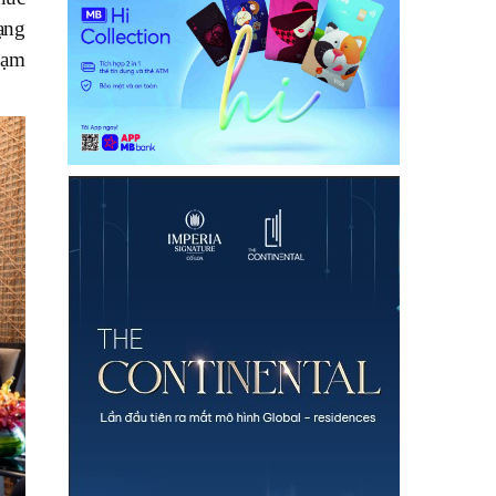
ạng
hạm