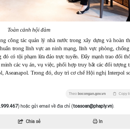
Toàn cảnh hội đàm
ong công tác quản lý nhà nước trong xây dựng và hoàn th
chuẩn trong lĩnh vực an ninh mạng, lĩnh vực phòng, chống 
 đó có tội phạm lừa đảo trực tuyến. Đẩy mạnh trao đổi th
c minh các vụ án, vụ việc, phối hợp truy bắt các đối tượng 
l, Aseanapol. Trong đó, duy trì cơ chế Hội nghị Interpol s
Theo
bocongan.gov.vn
Copy l
.999.467
) hoặc gửi email về địa chỉ (
toasoan@phaply.vn
).
Chia sẻ
In