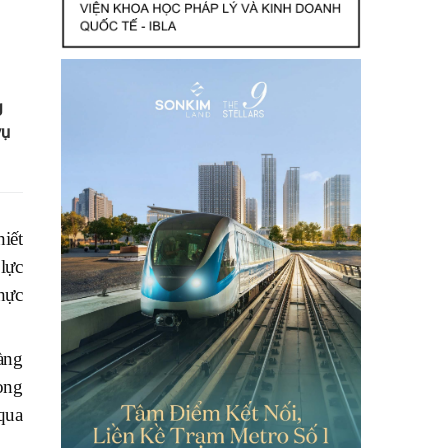
g
vụ
iết
lực
thực
àng
ong
qua