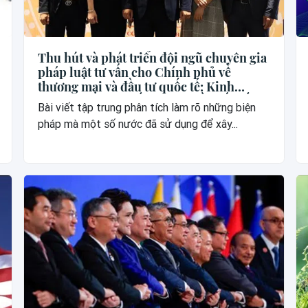
Thu hút và phát triển đội ngũ chuyên gia
pháp luật tư vấn cho Chính phủ về
thương mại và đầu tư quốc tế: Kinh
nghiệm của một số nước và đề xuất đối
Bài viết tập trung phân tích làm rõ những biện
với Việt Nam
pháp mà một số nước đã sử dụng để xây...