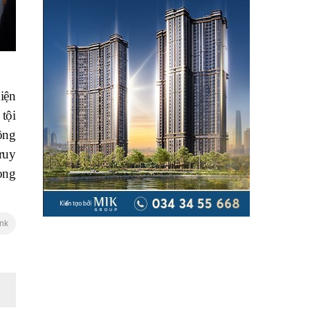
iện
tội
ông
truy
ong
ink