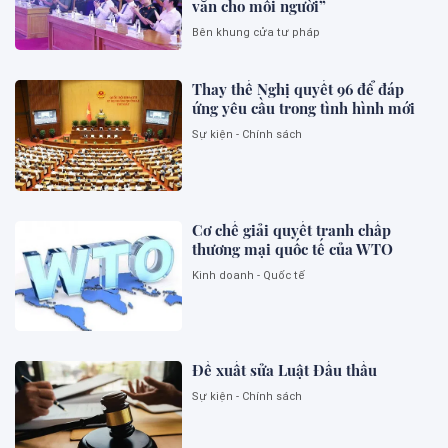
văn cho mỗi người”
Bên khung cửa tư pháp
Thay thế Nghị quyết 96 để đáp
ứng yêu cầu trong tình hình mới
Sự kiện - Chính sách
Cơ chế giải quyết tranh chấp
thương mại quốc tế của WTO
Kinh doanh - Quốc tế
Đề xuất sửa Luật Đấu thầu
Sự kiện - Chính sách