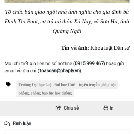
Tổ chức bàn giao ngôi nhà tình nghĩa cho gia đình bà
Định Thị Buốt, cư trú tại thôn Xà Nay, xã Sơn Hạ, tỉnh
Quảng Ngãi
Tin và ảnh
: Khoa luật Dân sự
Mọi chi tiết xin liên hệ số hotline (
0915.999.467
) hoặc gửi
email về địa chỉ (
toasoan@phaply.vn
).
Trường Đại học Luật, Đại học Huế
tuyên truyền pháp luật
phòng, chống bạo lực học đường
Chia sẻ
In
Bình luận