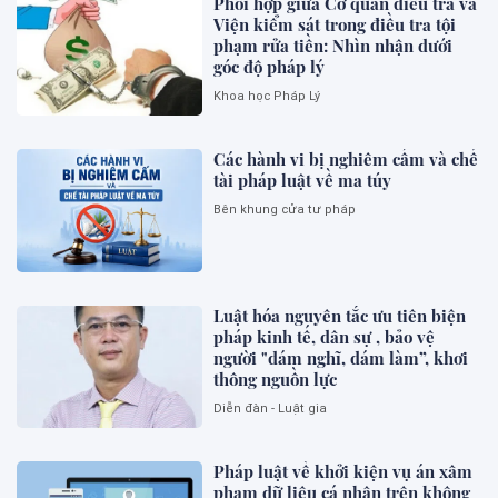
Phối hợp giữa Cơ quan điều tra và
Viện kiểm sát trong điều tra tội
phạm rửa tiền: Nhìn nhận dưới
góc độ pháp lý
Khoa học Pháp Lý
Các hành vi bị nghiêm cấm và chế
tài pháp luật về ma túy
Bên khung cửa tư pháp
Luật hóa nguyên tắc ưu tiên biện
pháp kinh tế, dân sự , bảo vệ
người "dám nghĩ, dám làm”, khơi
thông nguồn lực
Diễn đàn - Luật gia
Pháp luật về khởi kiện vụ án xâm
phạm dữ liệu cá nhân trên không