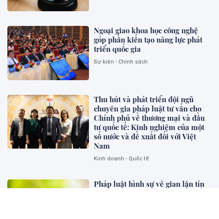
Ngoại giao khoa học công nghệ
góp phần kiến tạo năng lực phát
triển quốc gia
Sự kiện - Chính sách
Thu hút và phát triển đội ngũ
chuyên gia pháp luật tư vấn cho
Chính phủ về thương mại và đầu
tư quốc tế: Kinh nghiệm của một
số nước và đề xuất đối với Việt
Nam
Kinh doanh - Quốc tế
Pháp luật hình sự về gian lận tín
chỉ carbon: Kinh nghiệm một số
quốc gia và gợi mở cho Việt Nam
Pháp lý và Kinh doanh