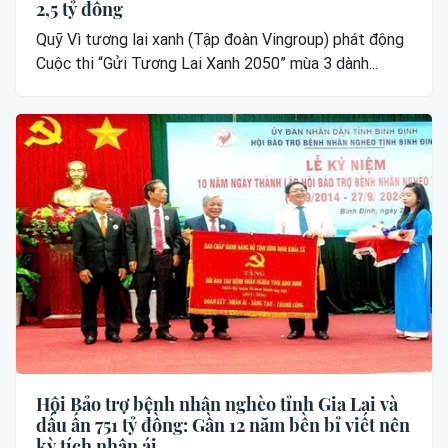
2,5 tỷ đồng
Quỹ Vì tương lai xanh (Tập đoàn Vingroup) phát động
Cuộc thi “Gửi Tương Lai Xanh 2050” mùa 3 dành...
Hội Bảo trợ bệnh nhân nghèo tỉnh Gia Lai và
dấu ấn 751 tỷ đồng: Gần 12 năm bền bỉ viết nên
kỳ tích nhân ái