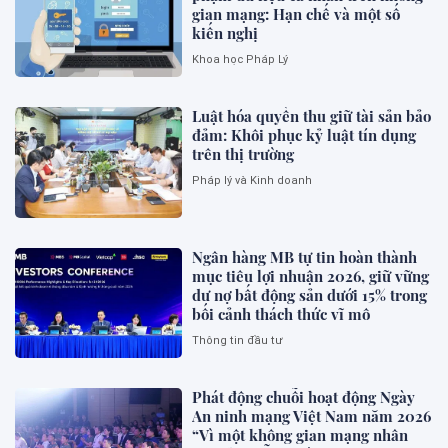
gian mạng: Hạn chế và một số
kiến nghị
Khoa học Pháp Lý
Luật hóa quyền thu giữ tài sản bảo
đảm: Khôi phục kỷ luật tín dụng
trên thị trường
Pháp lý và Kinh doanh
Ngân hàng MB tự tin hoàn thành
mục tiêu lợi nhuận 2026, giữ vững
dư nợ bất động sản dưới 15% trong
bối cảnh thách thức vĩ mô
Thông tin đầu tư
Phát động chuỗi hoạt động Ngày
An ninh mạng Việt Nam năm 2026
“Vì một không gian mạng nhân