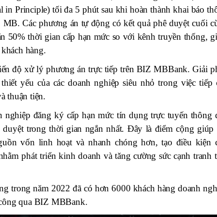
in Principle) tối đa 5 phút sau khi hoàn thành khai báo th
o MB. Các phương án tự động có kết quả phê duyệt cuối c
gắn 50% thời gian cấp hạn mức so với kênh truyền thống, g
o khách hàng.
tiến độ xử lý phương án trực tiếp trên BIZ MBBank. Giải p
hiết yếu của các doanh nghiệp siêu nhỏ trong việc tiếp 
 thuận tiện.
 nghiệp đăng ký cấp hạn mức tín dụng trực tuyến thông 
uyệt trong thời gian ngắn nhất. Đây là điểm cộng giúp 
guồn vốn linh hoạt và nhanh chóng hơn, tạo điều kiện 
ằm phát triển kinh doanh và tăng cường sức cạnh tranh t
riêng trong năm 2022 đã có hơn 6000 khách hàng doanh ngh
h công qua BIZ MBBank.