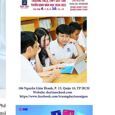
Phê
quả