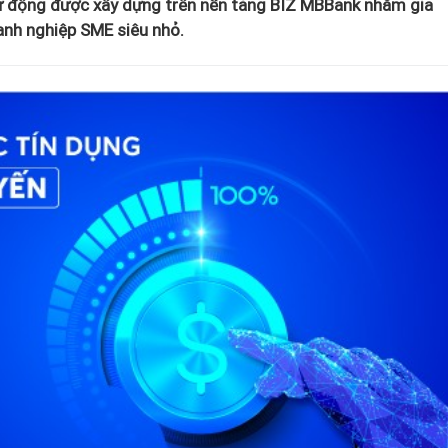
ự động được xây dựng trên nền tảng BIZ MBBank nhằm gia
anh nghiệp SME siêu nhỏ.