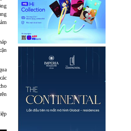
ông
ùng
iảm
háp
cận
qua
các
cho
rên
iệp