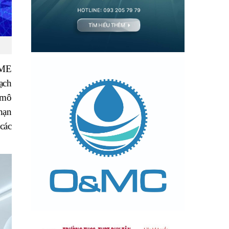
SME
ạch
 mô
hạn
các