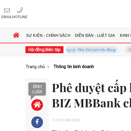
EMAIL
HOTLINE
SỰ KIỆN - CHÍNH SÁCH
DIỄN ĐÀN - LUẬT GIA
KINH
Hội đồng Biên tập
GS.TS. Phan Trung Lý - Phó Chủ tịch Hội đồng
TS. Hà Công Anh
Trang chủ
Thông tin kinh doanh
Phê duyệt cấp 
BÌNH
LUẬN
BIZ MBBank c
11:15 01/06/2023