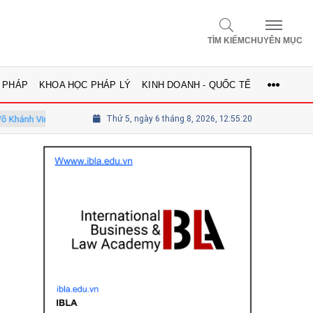
TÌM KIẾM
CHUYÊN MỤC
 PHÁP
KHOA HỌC PHÁP LÝ
KINH DOANH - QUỐC TẾ
 viên Hội đồng
Tổng biên tập Lê Thị Mai Phương - Ủy viên thường t
Thứ 5, ngày 6 tháng 8, 2026, 12:55:21