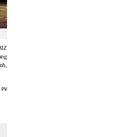
BIZ
ang
nh,
PV