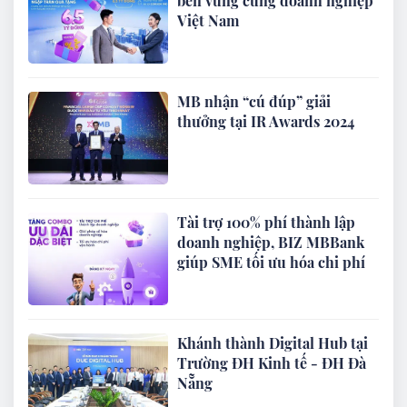
bền vững cùng doanh nghiệp
Việt Nam
MB nhận “cú đúp” giải
thưởng tại IR Awards 2024
Tài trợ 100% phí thành lập
doanh nghiệp, BIZ MBBank
giúp SME tối ưu hóa chi phí
Khánh thành Digital Hub tại
Trường ĐH Kinh tế - ĐH Đà
Nẵng