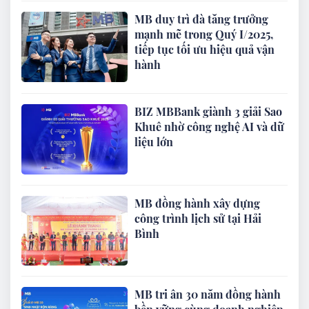
MB duy trì đà tăng trưởng
mạnh mẽ trong Quý I/2025,
tiếp tục tối ưu hiệu quả vận
hành
BIZ MBBank giành 3 giải Sao
Khuê nhờ công nghệ AI và dữ
liệu lớn
MB đồng hành xây dựng
công trình lịch sử tại Hải
Bình
MB tri ân 30 năm đồng hành