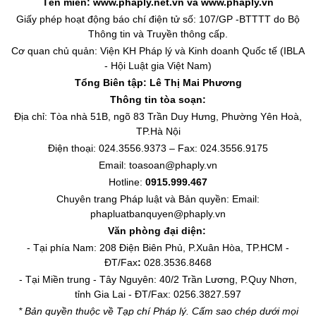
Tên miền: www.phaply.net.vn và www.phaply.vn
Giấy phép hoạt động báo chí điện tử số: 107/GP -BTTTT do Bộ
Thông tin và Truyền thông cấp.
Cơ quan chủ quản: Viện KH Pháp lý và Kinh doanh Quốc tế (IBLA
- Hội Luật gia Việt Nam)
Tổng Biên tập:
Lê Thị Mai Phương
Thông tin tòa soạn:
Địa chỉ: Tòa nhà 51B, ngõ 83 Trần Duy Hưng, Phường Yên Hoà,
TP.Hà Nội
Điện thoại: 024.3556.9373 – Fax: 024.3556.9175
Email: toasoan@phaply.vn
Hotline:
0915.999.467
Chuyên trang
Pháp luật và Bản quyền
: Email:
phapluatbanquyen@phaply.vn
Văn phòng đại diện:
- Tại phía Nam: 208 Điện Biên Phủ, P.Xuân Hòa, TP.HCM -
ĐT/Fax
:
028.3536.8468
- Tại Miền trung - Tây Nguyên: 40/2 Trần Lương, P.Quy Nhơn,
tỉnh Gia Lai - ĐT/Fax: 0256.3827.597
* Bản quyền thuộc về Tạp chí Pháp lý. Cấm sao chép dưới mọi