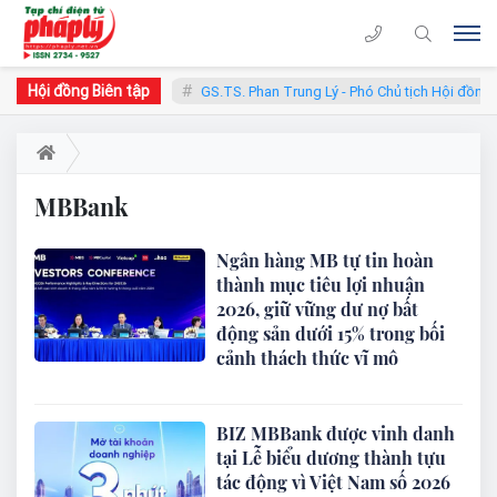
Hội đồng Biên tập
Chủ tịch Hội đồng
GS.TS. Phan Trung Lý - Phó Chủ tịch Hội đồng
MBBank
Ngân hàng MB tự tin hoàn
thành mục tiêu lợi nhuận
2026, giữ vững dư nợ bất
động sản dưới 15% trong bối
cảnh thách thức vĩ mô
BIZ MBBank được vinh danh
tại Lễ biểu dương thành tựu
tác động vì Việt Nam số 2026