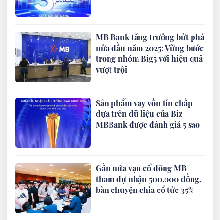
MB Bank tăng trưởng bứt phá
nửa đầu năm 2025: Vững bước
trong nhóm Big5 với hiệu quả
vượt trội
Sản phẩm vay vốn tín chấp
dựa trên dữ liệu của Biz
MBBank được đánh giá 5 sao
Gần nửa vạn cổ đông MB
tham dự nhận 500.000 đồng,
bàn chuyện chia cổ tức 35%