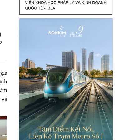
g
p
gia
anh
hẩm
 và