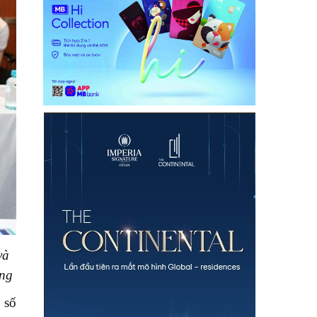
và
àng
 số