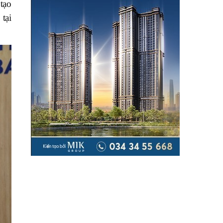
tạo
tại