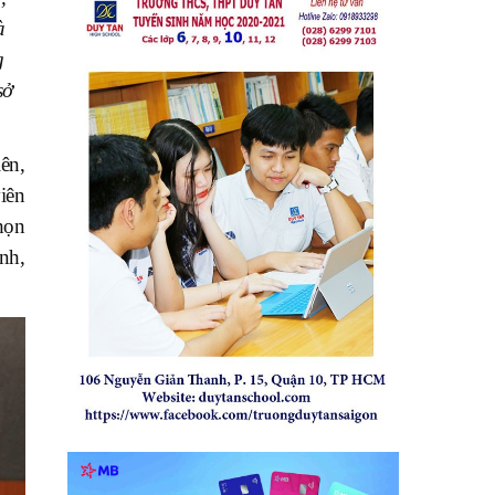
à
g
sở
ên,
viên
họn
nh,