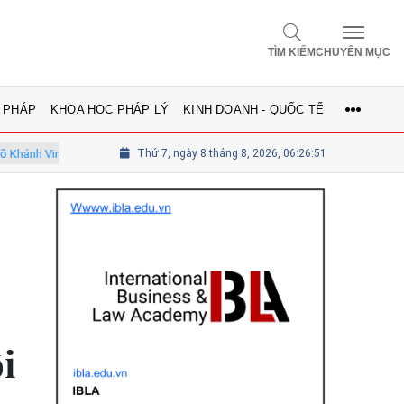
TÌM KIẾM
CHUYÊN MỤC
 PHÁP
KHOA HỌC PHÁP LÝ
KINH DOANH - QUỐC TẾ
viên Hội đồng
Tổng biên tập Lê Thị Mai Phương - Ủy viên thường tr
Thứ 7, ngày 8 tháng 8, 2026, 06:26:53
i