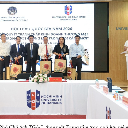
Phó Chủ tịch TGAC, thay mặt Trung tâm trao quà lưu niệm