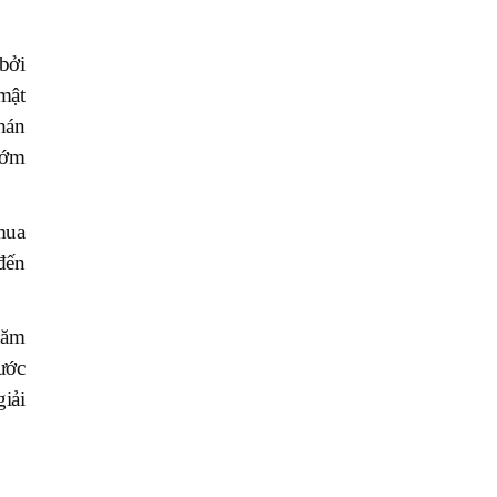
bởi
mật
hán
 sớm
mua
đến
năm
ước
iải