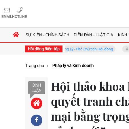
EMAIL
HOTLINE
SỰ KIỆN - CHÍNH SÁCH
DIỄN ĐÀN - LUẬT GIA
KINH
Hội đồng Biên tập
GS.TS. Phan Trung Lý - Phó Chủ tịch Hội đồng
TS. Hà Công Anh 
Trang chủ
Pháp lý và Kinh doanh
Hội thảo khoa 
BÌNH
LUẬN
quyết tranh c
mại bằng trọng