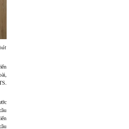
hát
iển
ài,
TS.
ước
cầu
iến
cầu